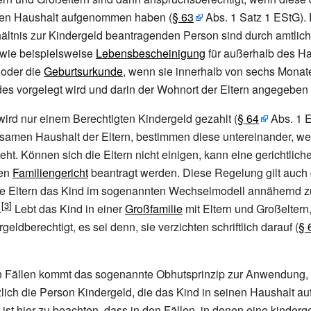
hren Haushalt aufgenommen haben (
§
63
Abs. 1 Satz 1 EStG).
ältnis zur Kindergeld beantragenden Person sind durch amtlic
wie beispielsweise
Lebensbescheinigung
für außerhalb des Ha
 oder die
Geburtsurkunde
, wenn sie innerhalb von sechs Monat
es vorgelegt wird und darin der Wohnort der Eltern angegeben i
wird nur einem Berechtigten Kindergeld gezahlt (
§
64
Abs. 1 E
samen Haushalt der Eltern, bestimmen diese untereinander, we
eht. Können sich die Eltern nicht einigen, kann eine gerichtlic
gen
Familiengericht
beantragt werden. Diese Regelung gilt auch
de Eltern das Kind im sogenannten Wechselmodell annähernd z
.
Lebt das Kind in einer
Großfamilie
mit Eltern und Großeltern,
rgeldberechtigt, es sei denn, sie verzichten schriftlich darauf (
§
en Fällen kommt das sogenannte Obhutsprinzip zur Anwendung, 
zlich die Person Kindergeld, die das Kind in seinen Haushalt 
st hier zu beachten, dass in den Fällen, in denen eine kinderg