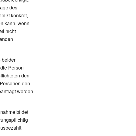
rage des
eißt konkret,
en kann, wenn
il nicht
benden
 beider
 die Person
flichteten den
e Personen den
eantragt werden
snahme bildet
ungspflichtig
ausbezahlt.