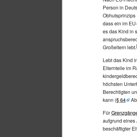
Person in Deuts
Obhutsprinzips 
dass ein im EU
es das Kind in 
anspruchsberecht
Großeltern lebt.
Lebt das Kind i
Elternteile im 
kindergeldberec
höchsten Unterh
Berechtigten un
kann (
§
64
Abs
Für
Grenzgäng
aufgrund eine
beschäftigter E