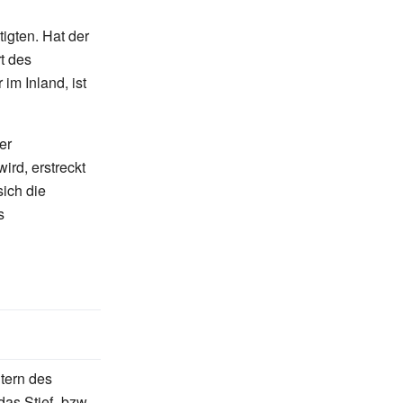
igten. Hat der
t des
im Inland, ist
er
ird, erstreckt
ich die
s
ltern des
as Stief- bzw.