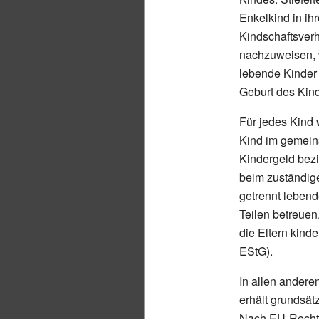
Enkelkind in i
Kindschaftsverh
nachzuweisen, 
lebende Kinder
Geburt des Kind
Für jedes Kind 
Kind im gemein
Kindergeld bezi
beim zuständi
getrennt leben
Teilen betreuen
die Eltern kinde
EStG).
In allen ander
erhält grundsät
Nach EU-Recht i