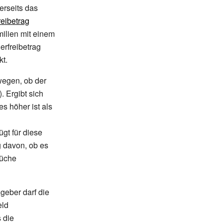
erseits das
reibetrag
ilien mit einem
rfreibetrag
kt.
egen, ob der
). Ergibt sich
s höher ist als
gt für diese
 davon, ob es
rüche
zgeber darf die
eld
s die