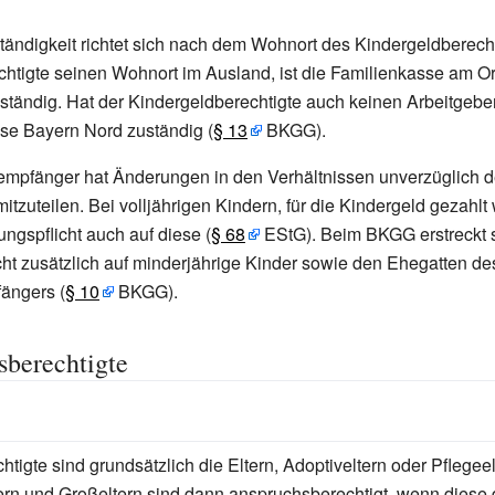
ständigkeit richtet sich nach dem Wohnort des Kindergeldberecht
htigte seinen Wohnort im Ausland, ist die Familienkasse am Or
ständig. Hat der Kindergeldberechtigte auch keinen Arbeitgeber 
se Bayern Nord zuständig (
§
13
BKGG).
empfänger hat Änderungen in den Verhältnissen unverzüglich d
tzuteilen. Bei volljährigen Kindern, für die Kindergeld gezahlt w
ungspflicht auch auf diese (
§
68
EStG). Beim BKGG erstreckt s
cht zusätzlich auf minderjährige Kinder sowie den Ehegatten de
ängers (
§
10
BKGG).
berechtigte
tigte sind grundsätzlich die Eltern, Adoptiveltern oder Pflegee
tern und Großeltern sind dann anspruchsberechtigt, wenn diese d