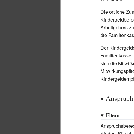
Die örtliche Zu
Kindergeldberec
Arbeitgebers zu
die Familienkas
Der Kindergeld
Familienkasse mi
sich die Mitwirk
Mitwirkungspfli
Kindergeldempf
Anspruchs
Eltern
Anspruchsberech
Kindes. Stiefel