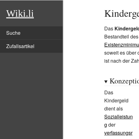
Kinderge
Wiki.li
Das
Kindergel
Suche
Bestandteil de
Existenzminim
Zufallsartikel
soweit es über 
ist nach der Zah
Konzeptio
Das
Kindergeld
dient als
Sozialleistun
g
der
verfassungsr