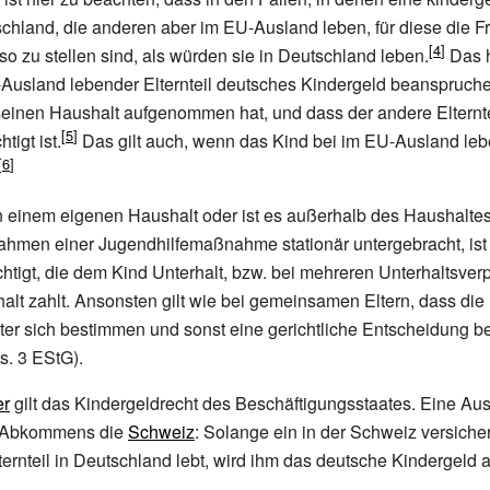
chland, die anderen aber im EU-Ausland leben, für diese die F
so zu stellen sind, als würden sie in Deutschland leben.
Das h
-Ausland lebender Elternteil deutsches Kindergeld beanspruch
seinen Haushalt aufgenommen hat, und dass der andere Elternte
igt ist.
Das gilt auch, wenn das Kind bei im EU-Ausland le
n einem eigenen Haushalt oder ist es außerhalb des Haushaltes
Rahmen einer Jugendhilfemaßnahme stationär untergebracht, ist
htigt, die dem Kind Unterhalt, bzw. bei mehreren Unterhaltsverp
alt zahlt. Ansonsten gilt wie bei gemeinsamen Eltern, dass di
ter sich bestimmen und sonst eine gerichtliche Entscheidung b
. 3 EStG).
er
gilt das Kindergeldrecht des Beschäftigungsstaates. Eine Au
s Abkommens die
Schweiz
: Solange ein in der Schweiz versicher
lternteil in Deutschland lebt, wird ihm das deutsche Kindergeld 