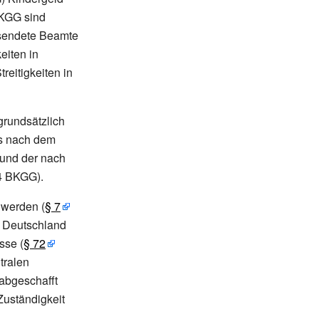
BKGG sind
tsendete Beamte
eiten in
treitigkeiten in
grundsätzlich
es nach dem
 und der nach
4 BKGG).
 werden (
§
7
n Deutschland
sse (
§
72
tralen
abgeschafft
uständigkeit