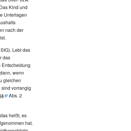
 Das Kind und
he Unterlagen
ushalts
en nach der
st.
StG). Lebt das
r das
he Entscheidung
 dann, wenn
u gleichen
 sind vorrangig
64
Abs. 2
das heißt, es
aufgenommen hat.
eldberechtigte