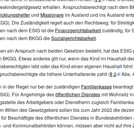
skindergeldgesetz erhalten. Anspruchsberechtigt nach dem 
icklungshelfer
und
Missionare
im Ausland und ins Ausland en
G). Die Zuständigkeit regelt auch den Rechtsweg: für Streitigk
en nach dem EStG ist die
Finanzgerichtsbarkeit
zuständig, für S
hen nach dem BKGG die
Sozialgerichtsbarkeit
.
enen ein Anspruch nach beiden Gesetzen besteht, hat das EStG 
m BKGG. Etwas anderes gilt nur, wenn das Kind im Haushalt d
berechtigten lebt oder das Kind einen eigenen Haushalt führt
uchsberechtigte die höhere Unterhaltsrente zahlt (
§
2
Abs. 
 in der Regel nur bei der zuständigen
Familienkasse
beantragt
StG). Für Angehörige des
öffentlichen Dienstes
mit Wohnsitz i
ngsstelle des Arbeitgebers oder Dienstherrn zugleich Familienka
m Willen des Gesetzgebers sollen bis zum Jahr 2022 die dezen
für Beschäftigte des öffentlichen Dienstes in Bundesbehörden 
- und Kommunalbehörden können, müssen aber nicht auf ihre Z