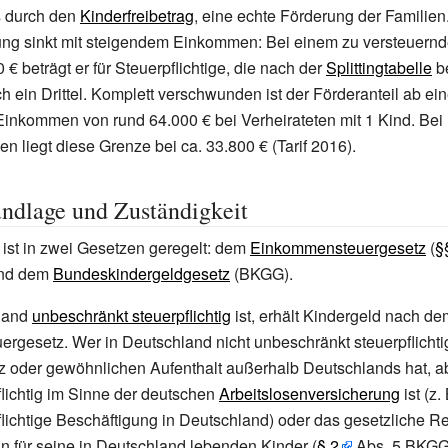
s durch den
Kinderfreibetrag
, eine echte Förderung der Familien.
rung sinkt mit steigendem Einkommen: Bei einem zu versteuer
0
€ beträgt er für Steuerpflichtige, die nach der
Splittingtabelle
be
h ein Drittel. Komplett verschwunden ist der Förderanteil ab ei
 Einkommen von rund
64.000
€ bei Verheirateten mit 1
Kind. Bei
en liegt diese Grenze bei ca.
33.800
€ (Tarif 2016).
ndlage und Zuständigkeit
ist in zwei Gesetzen geregelt: dem
Einkommensteuergesetz
(
§§
nd dem
Bundeskindergeldgesetz
(BKGG).
land
unbeschränkt steuerpflichtig
ist, erhält Kindergeld nach de
gesetz. Wer in Deutschland nicht unbeschränkt steuerpflichtig 
z oder gewöhnlichen Aufenthalt außerhalb Deutschlands hat, a
lichtig im Sinne der deutschen
Arbeitslosenversicherung
ist (z.
lichtige Beschäftigung in Deutschland) oder das gesetzliche Re
ann für seine in Deutschland lebenden Kinder (
§
2
Abs. 5 BKGG