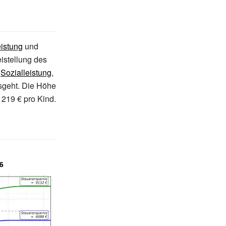
eistung
und
eistellung des
e
Sozialleistung
,
usgeht. Die Höhe
 219 € pro Kind.