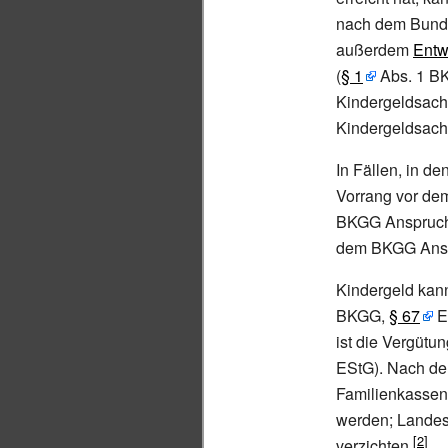
nach dem Bunde
außerdem
Entw
(
§
1
Abs. 1 BKG
Kindergeldsach
Kindergeldsac
In Fällen, in d
Vorrang vor de
BKGG Anspruchs
dem BKGG Anspr
Kindergeld kann
BKGG,
§
67
E
ist die Vergütu
EStG). Nach de
Familienkassen 
werden; Landes
verzichten.