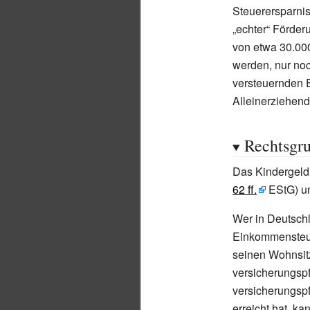
Steuerersparni
„echter“ Förde
von etwa 30.00
werden, nur noc
versteuernden
Alleinerziehend
Rechtsgru
Das Kindergeld 
62 ff.
EStG) u
Wer in Deutsch
Einkommensteuer
seinen Wohnsit
versicherungspf
versicherungspf
erreicht hat, k