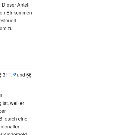
 Dieser Anteil
nden Einkommen
steuert
nem zu
 31 f.
und
§§
m
ist, weil er
ber
B. durch eine
ntenalter
) Kindergeld