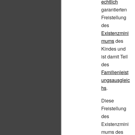
echtlich
garantierten
Freistellung
des
Existenzmini
mums
des
Kindes und
ist damit Teil
des
Familienleist
ungsausgleic
hs
.
Diese
Freistellung
des
Existenzmini
mums des