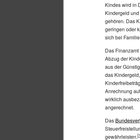
Kindes wird in 
Kindergeld und 
gehören. Das K
geringen oder 
sich bei Famili
Das Finanzamt 
Abzug der Kinde
aus der Günstig
das Kindergeld,
Kinderfreibeträ
Anrechnung auf 
wirklich ausbe
angerechnet.
Das
Bundesverf
Steuerfreistel
gewährleisten.