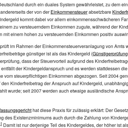
Deutschland durch ein duales System gewährleistet, zu dem ein
andererseits der von der
Einkommensteuer
absetzbare
Kinderf
indergeld kommt dabei vor allem einkommensschwächeren Fam
keinem zu versteuerndem Einkommen zugute, während der Kinde
en mit einem hohen zu versteuernden Einkommen positiv auswir
prüft im Rahmen der Einkommensteuerveranlagung von Amts w
rfreibeträge günstiger ist als das Kindergeld (
Günstigerprüfung
erprüfung, dass der Steuervorteil aufgrund des Kinderfreibetrage
 entfällt der Kindergeldanspruch und es werden stattdessen die
ge vom steuerpflichtigen Einkommen abgezogen. Seit 2004 genü
den Kinderfreibetrag der Anspruch auf Kindergeld, unabhängig
zahlt wurde; seit 2007 werden auch etwaige ausländische Ansp
assungsgericht
hat diese Praxis für zulässig erklärt: Der Geset
lung des Existenzminimums auch durch die Zahlung von Kinderg
Damit ist nur derjenige Teil des Kindergeldes, der höher ist al