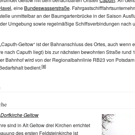
erbindet Geltow mit dem benachbarten Ortsteil
Caputh
. An Gelt
Havel
, eine
Bundeswasserstraße
. Fahrgastschifffahrtsunterne
telle unmittelbar an der Baumgartenbrücke in der Saison Ausflu
der Umgebung sowie regelmäßige Schiffsverbindungen nach 
 „Caputh-Geltow“ ist der Bahnanschluss des Ortes, auch wenn
re nach Caputh liegt) bis zur nächsten bewohnten Straße rund 
er Bahnhof wird von der Regionalbahnlinie RB23 von Potsdam
Bedarfshalt bedient.
e
che
:
Dorfkirche Geltow
re sind in Alt Geltow drei Kirchen errichtet
auung des ersten Feldsteinkirche ist