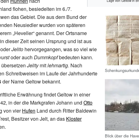
r den
Hunnen
nach
Lage von Geltow in B
and flohen, besiedelten im 6./7.
awen das Gebiet. Die aus dem Bund der
nden Neusiedler wurden von späteren
erern „Heveller“ genannt. Der Ortsname
 in dieser Zeit seinen Ursprung und ist aus
oder
Jelito
hervorgegangen, was so viel wie
wurst
oder auch
Dummkopf
bedeuten kann.
 übersetzen
Jelity
mit
lehmartig
. Nach
Schenkungsurkund
hen Schreibweisen im Laufe der Jahrhunderte
84 der Name Geltow bekannt.
riftliche Erwähnung findet Geltow in einer
42, in der die Markgrafen Johann und
Otto
g von vier
Hufen
Land durch Ritter Baldewin
rest, Besitzer von Jelt, an das
Kloster
en.
Blick über die Have