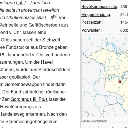
gelegen
(
lat.
[…] duo loca
Bevölkerungsdichte
:
439
iti dicta in provincia Hevellon
Eingemeindung
:
31.
ula Chotiemnizles sita […]
)
Vor
Postleitzahl
:
145
Steinbeile und Gefäßscherben aus
Vorwahlen
:
033
end v. Chr. lassen eine
Ortes schon seit der
Steinzeit
ere Fundstücke aus Bronze geben
18. Jahrhundert v. Chr. vorhandene
eziehungen. Um die
Havel
können, wurde aus Pferdeschädeln
ser gepflastert. Der
im Gemeindewappen findet darin
. Der Fund zahlreicher römischer
 Zeit
Gordianus III. Pius
lässt die
Havelübergangs als
 Handelsweg erkennen. Nach den
ren Stammesangehörige zum
Geltow (Brandenburg)