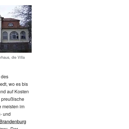
haus, die Villa
 des
dt, wo es bis
und auf Kosten
6 preußische
e meisten im
t- und
 Brandenburg
ltow:
„Der