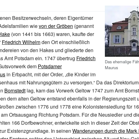
enen Besitzerwechseln, deren Eigentümer
Adelsfamilien wie
von der Gröben
(genannt
Hake
(von 1441 bis 1663) waren, kaufte der
“
Friedrich Wilhelm
den Ort einschließlich
ndereien von den Hakes und gliederte den
as Amt Potsdam ein. 1747 übertrug
Friedrich
Das ehemalige Fähr
Gutsvorwerk dem
Potsdamer
Maurus
aus
in Erbpacht, mit der Order,
„die Kinder im
enhaus mit Nahrungsgütern zu versorgen.“
Da das Direktorium
in
Bornstedt
lag, kam das Vorwerk Geltow 1747 zum Amt Bornste
en dem alten Geltow entstand ebenfalls in der Regierungszeit 
 Großen zwischen 1776 und 1778 eine Kolonistensiedlung für 1
n am Ortsausgang Richtung Potsdam. Für die Neusiedler und di
lten 166 Dorfbewohner, entwickelte sich in dieser Zeit der Obs
r Existenzgrundlage. In seinen
Wanderungen durch die Mark
dor Fontane
später den Unterschied zwischen Alt und Neu Ge