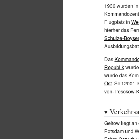
1936 wurden in
Kommandozentr
Flugplatz in
Wer
hierher das Fe
Schulze-Boyse
Ausbildungsbatt
Das
Kommando L
Republik
wurde 
wurde das Komm
Ost
. Seit 2001 
von-Tresckow-
Verkehrs
Geltow liegt an
Potsdam und We