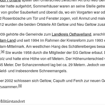
kter hatte aufgehört, Sommerhäuser waren an seine Stelle getret
r von großer Sauberkeit und überall da, wo ein Vorgarten war o
nd Rosenbüsche um Tür und Fenster zogen, voll Anmut und mal
12 wurden die beiden Ortsteile Alt Geltow und Neu Geltow zu
939 gehörte die Gemeinde zum
Landkreis Osthavelland
, ansch
sdam-Land
und seit 1994 im Rahmen der Kreisreform zum 1993 
dam-Mittelmark. Am westlichen Hang des Schäfereiberges besa
.
Sie wurde 1958 durch die Mitglieder der SG Geltow erbaut. 
olz und hatte eine Höhe von elf Metern. Der Höhenunterschie
45 Meter. Der Schanzenrekord lag bei ca. 29 Metern. Jedoch ver
Geld- und insbesondere Schneemangels.
r 2002 schlossen sich Geltow, Caputh und Ferch zur neuen 
 zusammen.
ilitärstandort