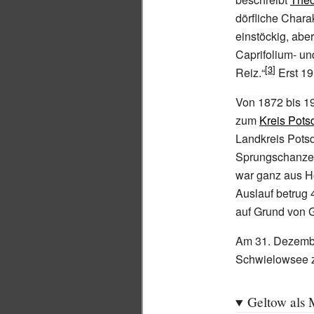
dörfliche Chara
einstöckig, abe
Caprifolium- u
Reiz.“
Erst 19
Von 1872 bis 1
zum
Kreis Pot
Landkreis Pots
Sprungschanze
war ganz aus H
Auslauf betrug 
auf Grund von 
Am 31. Dezembe
Schwielowsee
Geltow als M