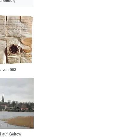
randenburg
e von 993
l auf Geltow