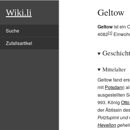
Geltow
Wiki.li
Geltow
ist ein 
Suche
4082
Einwohn
Zufallsartikel
Geschich
Mittelalter
Geltow fand er
mit
Potsdam
) a
ausgestellten 
993. König
Otto 
der Äbtissin de
Potztupimi und 
Hevellon
geheiß