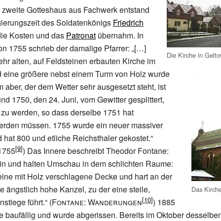
 zweite Gotteshaus aus Fachwerk entstand
gierungszeit des Soldatenkönigs
Friedrich
 die Kosten und das
Patronat
übernahm. In
on 1755 schrieb der damalige Pfarrer:
„[…]
Die Kirche in Gelt
ehr alten, auf Feldsteinen erbauten Kirche im
d eine größere nebst einem Turm von Holz wurde
 aber, der dem Wetter sehr ausgesetzt steht, ist
nd 1750, den 24. Juni, vom Gewitter gesplittert,
 zu werden, so dass derselbe 1751 hat
rden müssen. 1755 wurde ein neuer massiver
 hat 800 und etliche Reichsthaler gekostet.“
1755
)
Das Innere beschreibt Theodor Fontane:
 ein und halten Umschau in dem schlichten Raume:
ine mit Holz verschlagene Decke und hart an der
 ängstlich hohe Kanzel, zu der eine steile,
Das Kirch
nstiege führt.“
(
Fontane: Wanderungen
)
1885
e baufällig und wurde abgerissen. Bereits im Oktober desselbe