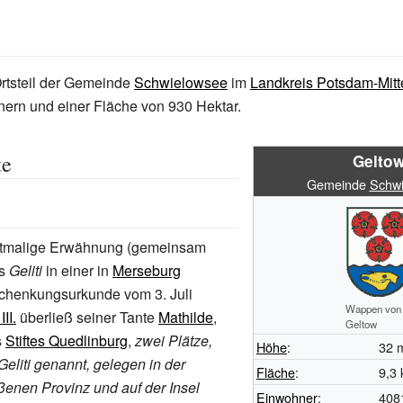
Ortsteil der Gemeinde
Schwielowsee
im
Landkreis Potsdam-Mitt
ern und einer Fläche von 930
Hektar.
te
Gelto
Gemeinde
Schwi
stmalige Erwähnung (gemeinsam
ls
Geliti
in einer in
Merseburg
Schenkungsurkunde vom 3. Juli
Wappen von
III.
überließ seiner Tante
Mathilde
,
Geltow
s
Stiftes Quedlinburg
,
zwei Plätze,
Höhe
:
32
Geliti genannt, gelegen in der
Fläche
:
9,3
enen Provinz und auf der Insel
Einwohner
:
408