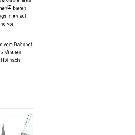
ow vorbei fließt
hmen
bieten
gslinien auf
und von
 es vom Bahnhof
15 Minuten
 Hbf nach