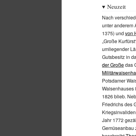
Neuzeit
Nach verschied
unter anderem 
1375) und
von 
„Große Kurfürst
umliegender Lä
Gutsbesitz in d
der Große
das 
Militärwaisenh
Potsdamer Wais
Waisenhauses 
1826 blieb. Neb
Friedrichs des
Kriegsinvalide
Jahr 1772 gezäh
Gemüseanbau zu
beschreibt
Theo