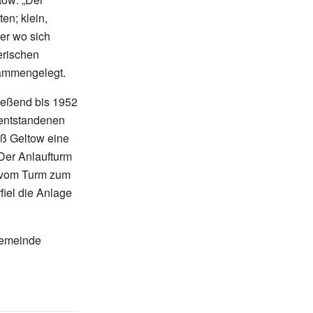
en; klein,
der wo sich
erischen
sammengelegt.
ließend bis 1952
entstandenen
ß Geltow eine
Der Anlaufturm
d vom Turm zum
fiel die Anlage
Gemeinde