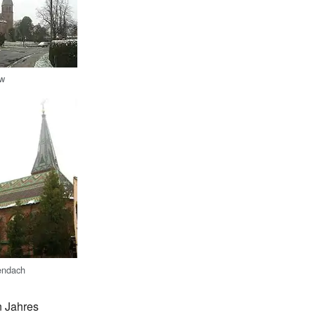
ow
endach
n Jahres