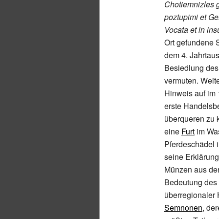
Chotiemnizles 
poztupimi et Gel
Vocata et in ins
Ort gefundene 
dem 4. Jahrtaus
Besiedlung des 
vermuten. Weit
Hinweis auf im 
erste Handelsb
überqueren zu 
eine
Furt
im Was
Pferdeschädel 
seine Erklärung
Münzen aus der
Bedeutung des 
überregionaler
Semnonen
, de