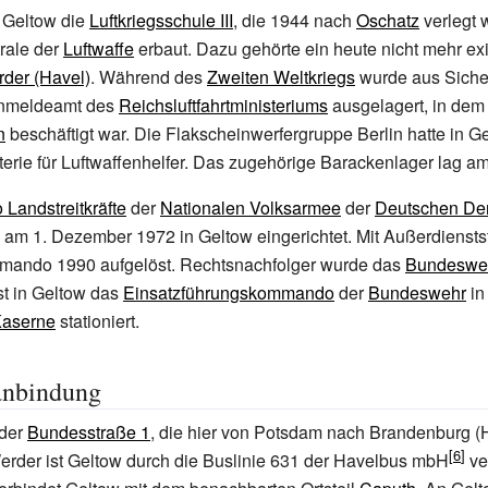
 Geltow die
Luftkriegsschule III
, die 1944 nach
Oschatz
verlegt 
ale der
Luftwaffe
erbaut. Dazu gehörte ein heute nicht mehr exi
der (Havel)
. Während des
Zweiten Weltkriegs
wurde aus Siche
rnmeldeamt des
Reichsluftfahrtministeriums
ausgelagert, in de
n
beschäftigt war. Die Flakscheinwerfergruppe Berlin hatte in G
erie für Luftwaffenhelfer. Das zugehörige Barackenlager lag a
andstreitkräfte
der
Nationalen Volksarmee
der
Deutschen De
am 1. Dezember 1972 in Geltow eingerichtet. Mit Außerdiensts
ando 1990 aufgelöst. Rechtsnachfolger wurde das
Bundeswe
ist in Geltow das
Einsatzführungskommando
der
Bundeswehr
in
Kaserne
stationiert.
anbindung
 der
Bundesstraße 1
, die hier von Potsdam nach Brandenburg (Ha
rder ist Geltow durch die Buslinie 631 der Havelbus mbH
ve