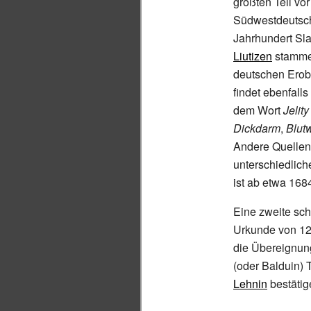
größten Teil vo
Südwestdeutschl
Jahrhundert Sl
Liutizen
stamme
deutschen Erob
findet ebenfalls
dem Wort
Jelity
Dickdarm
,
Blut
Andere Quellen
unterschiedlic
ist ab etwa 16
Eine zweite sch
Urkunde von 12
die Übereignun
(oder Balduin) T
Lehnin
bestätig