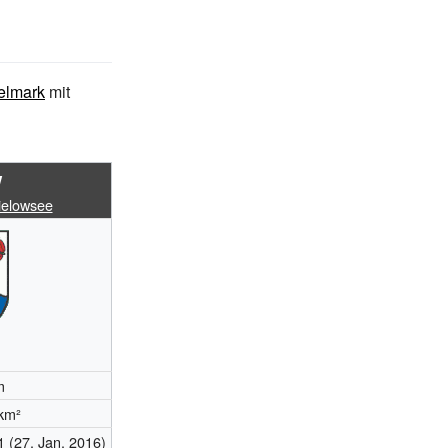
elmark
mit
w
elowsee
m
km²
1
(27.
Jan. 2016)