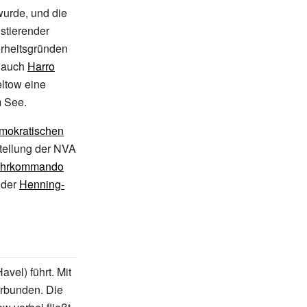
wurde, und die
stierender
rheitsgründen
m auch
Harro
eltow eine
m See.
mokratischen
tellung der NVA
hrkommando
 der
Henning-
vel) führt. Mit
rbunden. Die