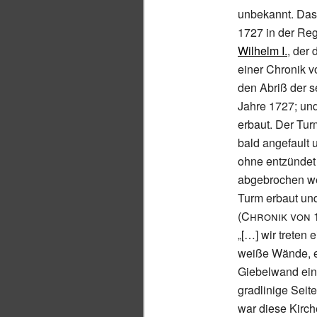
unbekannt. Das
1727 in der Re
Wilhelm I.
, der
einer Chronik v
den Abriß der s
Jahre 1727; un
erbaut. Der Turm
bald angefault u
ohne entzündet
abgebrochen we
Turm erbaut und
(
Chronik von 
„[…] wir treten
weiße Wände, e
Giebelwand eine
gradlinige Seite
war diese Kirch