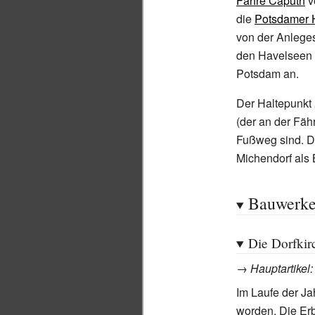
Fähre Caputh
v
die
Potsdamer 
von der Anleges
den Havelseen 
Potsdam an.
Der Haltepunkt
(der an der Fäh
Fußweg sind. D
Michendorf als 
Bauwerk
Die Dorfkir
→
Hauptartikel
Im Laufe der Jah
worden. Die Erb