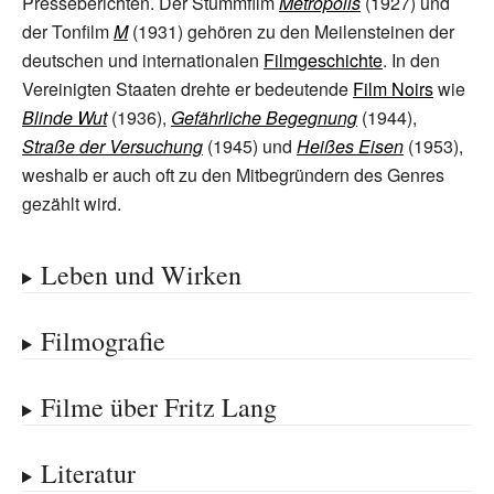
Presseberichten. Der Stummfilm
Metropolis
(1927) und
der Tonfilm
M
(1931) gehören zu den Meilensteinen der
deutschen und internationalen
Filmgeschichte
. In den
Vereinigten Staaten drehte er bedeutende
Film Noirs
wie
Blinde Wut
(1936),
Gefährliche Begegnung
(1944),
Straße der Versuchung
(1945) und
Heißes Eisen
(1953),
weshalb er auch oft zu den Mitbegründern des Genres
gezählt wird.
Leben und Wirken
Filmografie
Filme über Fritz Lang
Literatur