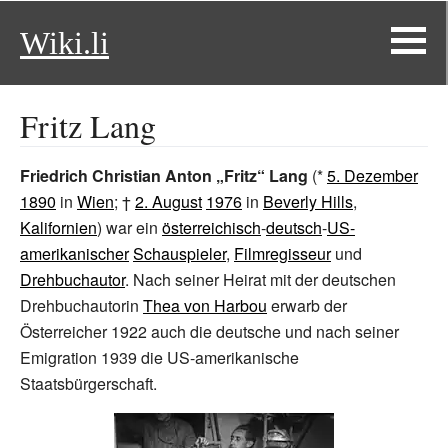
Wiki.li
Fritz Lang
Friedrich Christian Anton „Fritz“ Lang
(*
5. Dezember
1890
in
Wien
; †
2. August
1976
in
Beverly Hills
,
Kalifornien
) war ein
österreichisch
-
deutsch
-
US-
amerikanischer
Schauspieler
,
Filmregisseur
und
Drehbuchautor
. Nach seiner Heirat mit der deutschen
Drehbuchautorin
Thea von Harbou
erwarb der
Österreicher 1922 auch die deutsche und nach seiner
Emigration 1939 die US-amerikanische
Staatsbürgerschaft.