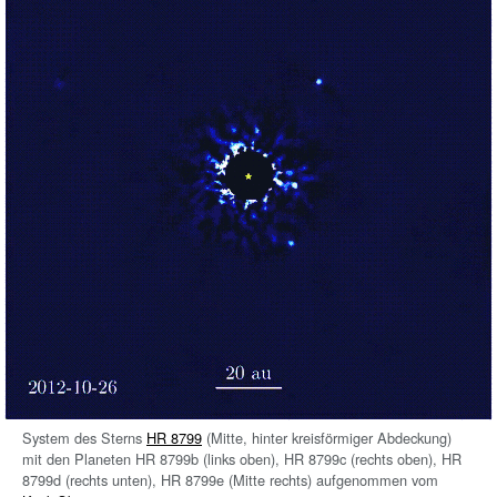
System des Sterns
HR 8799
(Mitte, hinter kreisförmiger Abdeckung)
mit den Planeten HR 8799b (links oben), HR 8799c (rechts oben), HR
8799d (rechts unten), HR 8799e (Mitte rechts) aufgenommen vom