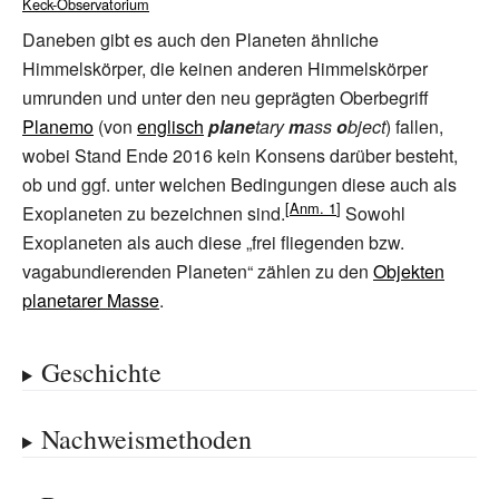
Keck-Observatorium
Daneben gibt es auch den Planeten ähnliche
Himmelskörper, die keinen anderen Himmelskörper
umrunden und unter den neu geprägten Oberbegriff
Planemo
(von
englisch
plane
tary
m
ass
o
bject
) fallen,
wobei Stand Ende 2016 kein Konsens darüber besteht,
ob und ggf. unter welchen Bedingungen diese auch als
Exoplaneten zu bezeichnen sind.
Sowohl
Exoplaneten als auch diese „frei fliegenden bzw.
vagabundierenden Planeten“ zählen zu den
Objekten
planetarer Masse
.
Geschichte
Nachweismethoden