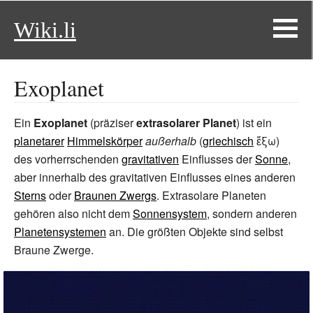
Wiki.li
Exoplanet
Ein
Exoplanet
(präziser
extrasolarer Planet
) ist ein
planetarer
Himmelskörper
außerhalb
(
griechisch
ἔξω
)
des vorherrschenden
gravitativen
Einflusses der
Sonne
,
aber innerhalb des gravitativen Einflusses eines anderen
Sterns
oder
Braunen Zwergs
. Extrasolare Planeten
gehören also nicht dem
Sonnensystem
, sondern anderen
Planetensystemen
an. Die größten Objekte sind selbst
Braune Zwerge.