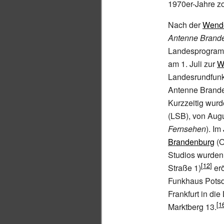
1970er-Jahre zo
Nach der
Wend
Antenne Brand
Landesprogramm
am 1.
Juli zur
W
Landesrundfunk
Antenne Brande
Kurzzeitig wur
(LSB), von Aug
Fernsehen
). I
Brandenburg
(O
Studios wurden
Straße
1)
erö
Funkhaus Potsd
Frankfurt in di
Marktberg
13.