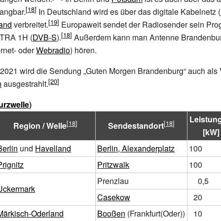
angbar.
In Deutschland wird es über das digitale Kabelnetz (
and
verbreitet.
Europaweit sendet der Radiosender sein Prog
STRA 1H (
DVB-S
).
Außerdem kann man Antenne Brandenbur
ernet- oder
Webradio
) hören.
t 2021 wird die Sendung „Guten Morgen Brandenburg“ auch als
n
ausgestrahlt.
urzwelle
)
Leistun
Region / Welle
Sendestandort
[kW]
Berlin
und
Havelland
Berlin, Alexanderplatz
100
Prignitz
Pritzwalk
100
Prenzlau
0,5
Uckermark
Casekow
20
Märkisch-Oderland
Booßen
(Frankfurt(Oder))
10