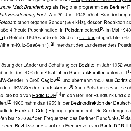
nzfunk
Mark Brandenburg
als Regionalprogramm des
Berliner 
ark Brandenburg Funk
. Am 20.
Juni 1946 erhielt Brandenburg 
Potsdam
einen eigenen Sender (564
kHz), dessen Redaktion sic
raße
4 (heute Puschkinallee) in
Potsdam
befand.
Im Mai 1948 
lm
in Betrieb. 1949 wurde ein Studio in
Cottbus
eingerichtet (Ha
Wilhelm-Külz-Straße
11).
Intendant des Landessenders Pots
flösung der Länder und Schaffung der
Bezirke
im Jahr 1952 wur
dios in der
DDR
dem
Staatlichen Rundfunkkomitee
unterstellt.
 MW-Sender in
Groß Gaglow
und übernahm 1957 aus
Görlitz
d
zu den UKW-Sender
Landeskrone
.
Auch Potsdam gestaltete a
, die bald von
Radio DDR
in den Berliner Rundfunk und di
den.
1963 nahm das 1953 in der
Bezirksdirektion der Deutsc
tudio in
Frankfurt (Oder)
Eigenprogramme auf. Die Sendungen 
iefen bis 1970 auf den Frequenzen des Berliner Rundfunks,
da
anderen
Bezirkssender
– auf den Frequenzen von
Radio DDR II
.