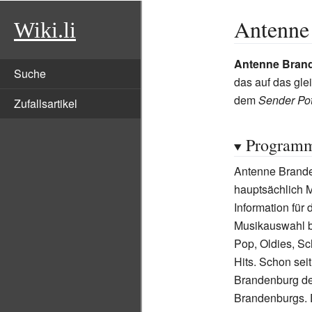
Antenne
Wiki.li
Antenne Bran
Suche
das auf das gl
dem
Sender Po
Zufallsartikel
Program
Antenne Brand
hauptsächlich M
Information für
Musikauswahl b
Pop, Oldies, Sc
Hits. Schon sei
Brandenburg de
Brandenburgs.