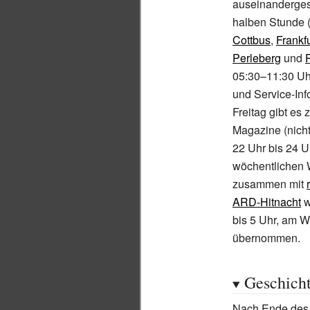
auseinanderges
halben Stunde (
Cottbus
,
Frankfu
Perleberg
und
05:30–11:30 Uh
und Service-Inf
Freitag gibt es
Magazine (nich
22
Uhr bis 24
U
wöchentlichen 
zusammen mit
ARD-Hitnacht
w
bis 5
Uhr, am W
übernommen.
Geschich
Nach Ende des 