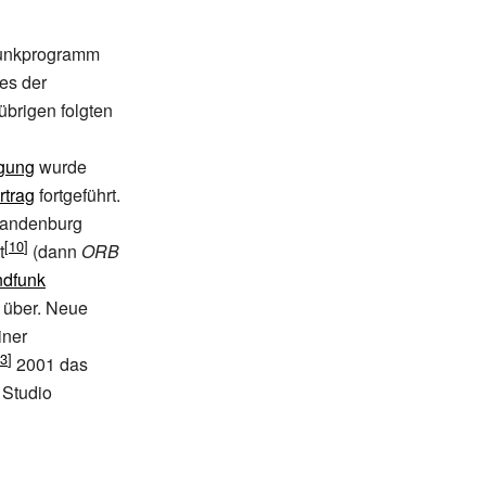
rfunkprogramm
tes der
übrigen folgten
igung
wurde
rtrag
fortgeführt.
randenburg
t
(dann
ORB
ndfunk
über. Neue
iner
2001 das
Studio