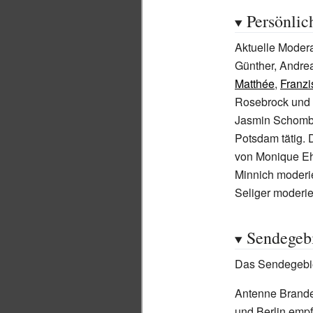
Persönlic
Aktuelle Moder
Günther, Andre
Matthée
,
Franz
Rosebrock und 
Jasmin Schomber
Potsdam tätig.
von Monique Eh
Minnich moderi
Seliger moderier
Sendegeb
Das Sendegebie
Antenne Brand
und Berlin emp