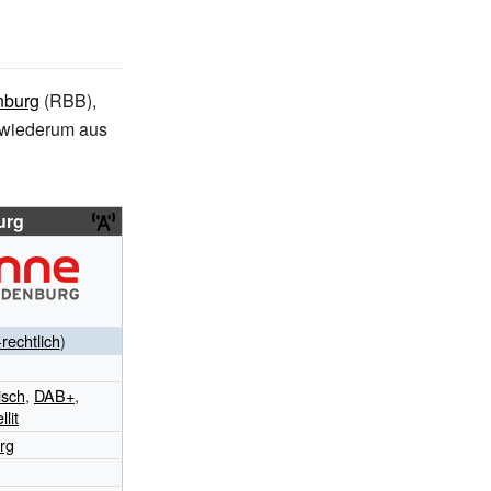
nburg
(RBB),
 wiederum aus
urg
-rechtlich
)
isch
,
DAB+
,
llit
rg