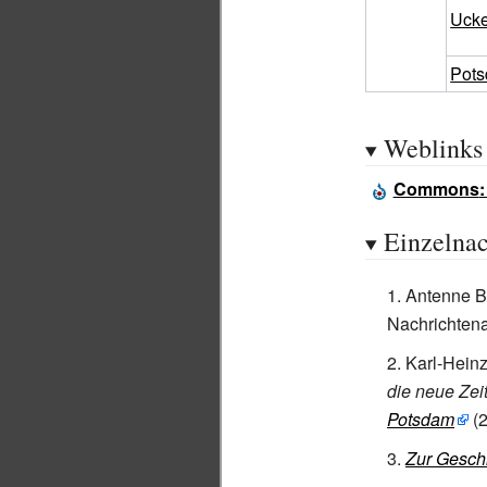
Uck
Pots
Weblinks
Commons
Einzelna
Antenne B
Nachrichten
Karl-Hein
die neue Zei
Potsdam
(2
Zur Geschi