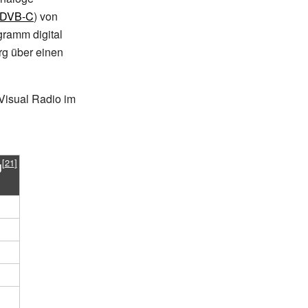
DVB-C
) von
ramm digital
g über einen
Visual Radio
im
g