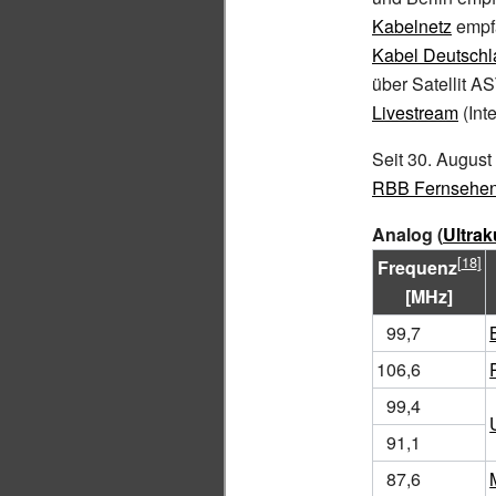
Kabelnetz
empf
Kabel Deutschl
über Satellit A
Livestream
(Int
Seit 30. Augus
RBB Fernsehe
Analog (
Ultrak
Frequenz
[MHz]
99,7
106,6
99,4
91,1
87,6