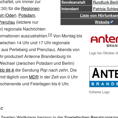
chaltet, um immer zur
Rundfunk Berl
Sendeanstalt
:30) für die
Regionen
Patricia Schle
Intendant
rt (Oder)
,
Potsdam
,
Liste von Hörfunkse
Prenzlau
(letztere nur
Website
r) regionale Nachrichten
ormationen auszustrahlen.
Von Montag bis
 zwischen 14
Uhr und 17
Uhr regionale
t aus Perleberg und Prenzlau). Abends von
Logo bis Oktober 
hr produziert Antenne Brandenburg im
Wechsel (zwischen Potsdam und Berlin)
rbb 88,8
die Sendung
Pop nach zehn
. Die
ird täglich vom
MDR
in der Zeit von 0
Uhr
ochenende und Feiertagen bis 6
Uhr,
früheres Logo
te
Zweiten Weltkriegs begann in der
Sowjetischen Besatzungszo