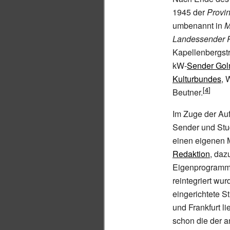
1945 der
Provi
umbenannt in
M
Landessender 
Kapellenbergst
kW-
Sender Go
Kulturbundes
, 
Beutner.
Im Zuge der Au
Sender und Stu
einen eigenen
Redaktion
, da
Eigenprogramme
reintegriert wur
eingerichtete S
und Frankfurt l
schon die der 