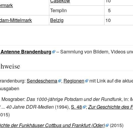
Casekow
10
ermark
Templin
5
dam-Mittelmark
Belzig
10
: Antenne Brandenburg
– Sammlung von Bildern, Videos un
chweise
randenburg:
Sendeschema
,
Regionen
mit Link auf die aktue
ausgaben
z Mosgraber:
Das 1000-jährige Potsdam und der Rundfunk
, in:
M
t ... 40 Jahre DDR-Medien
(1994),
S.
48
;
Zur Geschichte des 
015)
chte der Funkhäuser Cottbus und Frankfurt (Oder)
(2015)