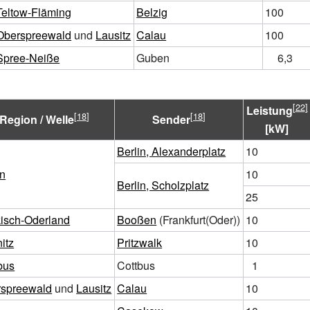
Teltow-Fläming
Belzig
100
Oberspreewald
und
Lausitz
Calau
100
Spree-Neiße
Guben
6,3
Leistung
Region / Welle
Sender
[kW]
Berlin, Alexanderplatz
10
in
10
Berlin, Scholzplatz
25
isch-Oderland
Booßen
(Frankfurt(Oder))
10
itz
Pritzwalk
10
bus
Cottbus
1
spreewald
und
Lausitz
Calau
10