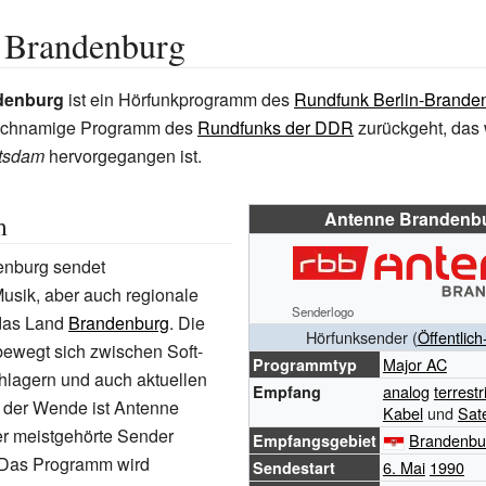
 Brandenburg
denburg
ist ein Hörfunkprogramm des
Rundfunk Berlin-Brande
eichnamige Programm des
Rundfunks der DDR
zurückgeht, das
tsdam
hervorgegangen ist.
Antenne Brandenb
m
enburg sendet
usik, aber auch regionale
Senderlogo
 das Land
Brandenburg
. Die
Hörfunksender (
Öffentlich
ewegt sich zwischen Soft-
Major AC
Programmtyp
hlagern und auch aktuellen
analog
terrestr
Empfang
t der Wende ist Antenne
Kabel
und
Sate
r meistgehörte Sender
Brandenbu
Empfangsgebiet
 Das Programm wird
6. Mai
1990
Sendestart