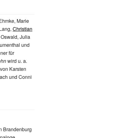
 Ehmke, Marie
 Lang,
Christian
Oswald, Julia
lumenthal und
ner für
ehn
wird u.
a.
von Karsten
ach und Conni
n Brandenburg
analoge