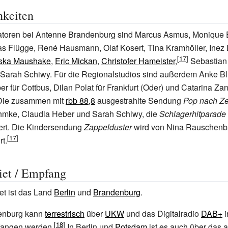
hkeiten
atoren bei Antenne Brandenburg sind Marcus Asmus, Monique
as Flügge, René Hausmann, Olaf Kosert, Tina Kramhöller, Inez
iska Maushake
,
Eric Mickan
,
Christofer Hameister
,
Sebastian 
Sarah Schiwy. Für die Regionalstudios sind außerdem Anke B
 für Cottbus, Dilan Polat für Frankfurt (Oder) und Catarina Zan
 Die zusammen mit
rbb 88,8
ausgestrahlte Sendung
Pop nach Z
mke, Claudia Heber und Sarah Schiwy, die
Schlagerhitparade
ert. Die Kindersendung
Zappelduster
wird von Nina Rauschenb
t.
iet / Empfang
t ist das Land
Berlin
und
Brandenburg
.
enburg kann
terrestrisch
über
UKW
und das Digitalradio
DAB+
i
fangen werden.
In Berlin und
Potsdam
ist es auch über das 