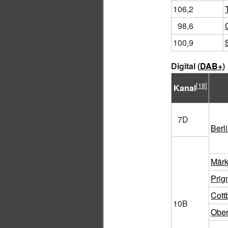
106,2
98,6
100,9
Digital (
DAB+
)
Kanal
7D
Berl
Märk
Prign
Cott
10B
Ober