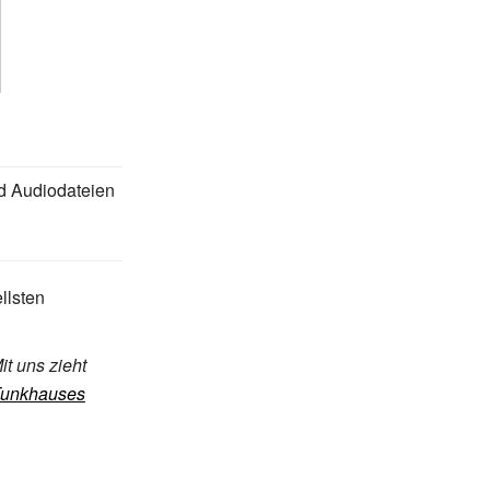
d Audiodateien
llsten
it uns zieht
Funkhauses