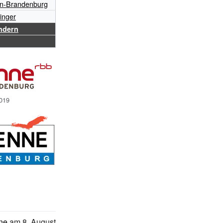
in-Brandenburg
singer
ndern
2019
ne
am 8.
August