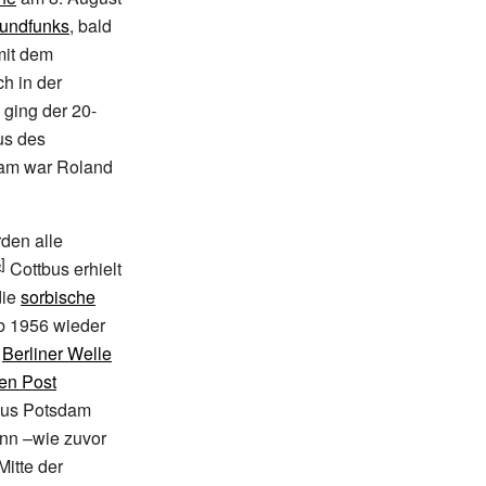
Rundfunks
, bald
mit dem
h in der
ging der 20-
us des
dam war Roland
den alle
Cottbus erhielt
ie
sorbische
b 1956 wieder
e
Berliner Welle
hen Post
aus Potsdam
nn –wie zuvor
 Mitte der