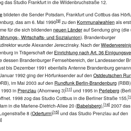
g das Studio Frankfurt in die Wildenbruchstraße
12.
e
bildeten die Sender Potsdam, Frankfurt und Cottbus das Hö
enburg
, das am 6.
Mai 1990
zu den
Kommunalwahlen
als ers
e für die sich bildenden
neuen Länder
auf Sendung ging (die 
ährungs-, Wirtschafts- und Sozialunion
). Brandenburger
direktor wurde Alexander Jereczinsky. Nach der
Wiederverein
nburg in Trägerschaft der
Einrichtung nach Art. 36 Einigungsve
de dessen Brandenburger Fernsehbereich, der Landessender B
ust bis Dezember 1991 ebenfalls Antenne Brandenburg genann
m Januar 1992 ging der Hörfunksender auf den
Ostdeutschen Ru
RB), im Mai 2003 auf den
Rundfunk Berlin-Brandenburg
(RBB) 
 1993 in
Prenzlau
(Ahornweg
3)
und 1995 in
Perleberg
(Berl
ffnet. 1998 zog das Studio Cottbus in die Berliner Straße
155,
am in die Marlene-Dietrich-Allee
20 (
Babelsberg
),
2007 das 
e Logenstraße
8 (
Oderturm
)
und das Studio Prenzlau auf den