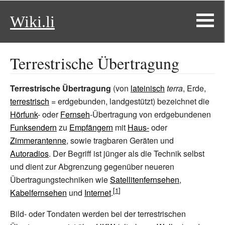
Wiki.li
Terrestrische Übertragung
Terrestrische Übertragung
(von
lateinisch
terra
, Erde,
terrestrisch
= erdgebunden, landgestützt) bezeichnet die
Hörfunk
- oder
Fernseh
-Übertragung von erdgebundenen
Funksendern
zu
Empfängern
mit
Haus-
oder
Zimmerantenne
, sowie tragbaren Geräten und
Autoradios
. Der Begriff ist jünger als die Technik selbst
und dient zur Abgrenzung gegenüber neueren
Übertragungstechniken wie
Satellitenfernsehen
,
Kabelfernsehen
und
Internet
.
Bild- oder Tondaten werden bei der terrestrischen