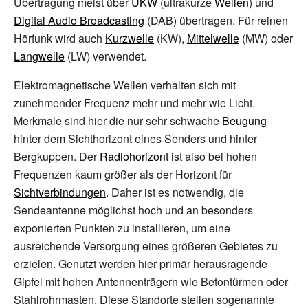
Übertragung meist über
UKW
(ultrakurze
Wellen
) und
Digital Audio Broadcasting
(DAB) übertragen. Für reinen
Hörfunk wird auch
Kurzwelle
(KW),
Mittelwelle
(MW) oder
Langwelle
(LW) verwendet.
Elektromagnetische Wellen verhalten sich mit
zunehmender Frequenz mehr und mehr wie Licht.
Merkmale sind hier die nur sehr schwache
Beugung
hinter dem Sichthorizont eines Senders und hinter
Bergkuppen. Der
Radiohorizont
ist also bei hohen
Frequenzen kaum größer als der Horizont für
Sichtverbindungen
. Daher ist es notwendig, die
Sendeantenne möglichst hoch und an besonders
exponierten Punkten zu installieren, um eine
ausreichende Versorgung eines größeren Gebietes zu
erzielen. Genutzt werden hier primär herausragende
Gipfel mit hohen Antennenträgern wie Betontürmen oder
Stahlrohrmasten. Diese Standorte stellen sogenannte