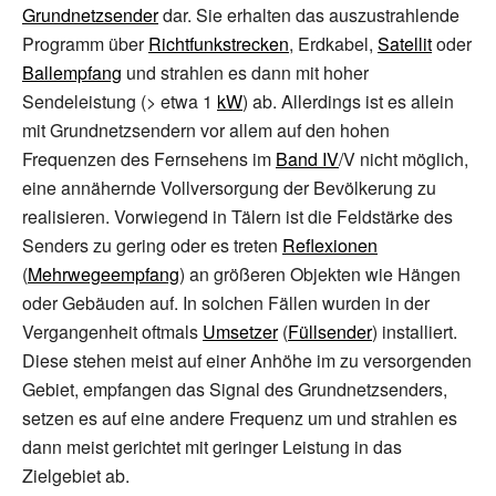
Grundnetzsender
dar. Sie erhalten das auszustrahlende
Programm über
Richtfunkstrecken
, Erdkabel,
Satellit
oder
Ballempfang
und strahlen es dann mit hoher
Sendeleistung (>
etwa 1
kW
) ab. Allerdings ist es allein
mit Grundnetzsendern vor allem auf den hohen
Frequenzen des Fernsehens im
Band IV
/
V
nicht möglich,
eine annähernde Vollversorgung der Bevölkerung zu
realisieren. Vorwiegend in Tälern ist die Feldstärke des
Senders zu gering oder es treten
Reflexionen
(
Mehrwegeempfang
) an größeren Objekten wie Hängen
oder Gebäuden auf. In solchen Fällen wurden in der
Vergangenheit oftmals
Umsetzer
(
Füllsender
) installiert.
Diese stehen meist auf einer Anhöhe im zu versorgenden
Gebiet, empfangen das Signal des Grundnetzsenders,
setzen es auf eine andere Frequenz um und strahlen es
dann meist gerichtet mit geringer Leistung in das
Zielgebiet ab.