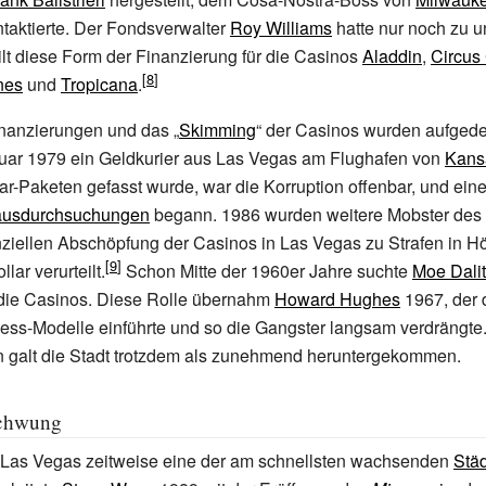
taktierte. Der Fondsverwalter
Roy Williams
hatte nur noch zu u
lt diese Form der Finanzierung für die Casinos
Aladdin
,
Circus
nes
und
Tropicana
.
anzierungen und das „
Skimming
“ der Casinos wurden aufgede
uar 1979 ein Geldkurier aus Las Vegas am Flughafen von
Kans
r-Paketen gefasst wurde, war die Korruption offenbar, und ein
usdurchsuchungen
begann. 1986 wurden weitere Mobster des
ziellen Abschöpfung der Casinos in Las Vegas zu Strafen in H
lar verurteilt.
Schon Mitte der 1960er Jahre suchte
Moe Dali
 die Casinos. Diese Rolle übernahm
Howard Hughes
1967, der 
ss-Modelle einführte und so die Gangster langsam verdrängte.
n galt die Stadt trotzdem als zunehmend heruntergekommen.
chwung
Las Vegas zeitweise eine der am schnellsten wachsenden
Stä