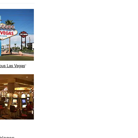
ous Las Vegas
“
chlagen