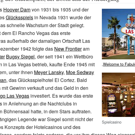
es
Hoover Dam
von 1931 bis 1935 und der
des
Glücksspiels
in Nevada 1931 wurde der
das schnelle Wachstum der Stadt gelegt.
it dem
El Rancho Vegas
das erste
was außerhalb der damaligen Ortschaft Las
ezember 1942 folgte das
New Frontier
am
er
Bugsy Siegel
, der seit 1941 ein Wettbüro
n in Las Vegas betrieb, kaufte Ende 1945 mit
„
Welcome to Fabul
ern, unter ihnen
Meyer Lansky
,
Moe Sedway
man
, das Glücksspielhotel
El Cortez
. Bald
 mit Gewinn verkauft und das Geld in den
go Las Vegas
investiert. Es wurde das erste
s in Anlehnung an die Nachtclubs in
n Bühnensaal hatte, in dem Stars auftraten.
ängigen Legende war Siegel somit nicht der
Spielcasino
es Konzepts der Hotelcasinos und des
egas, sondern folgte anderen, die vor ihm diesen Weg einges