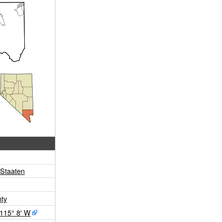
 Staaten
nty
115°
8′
W