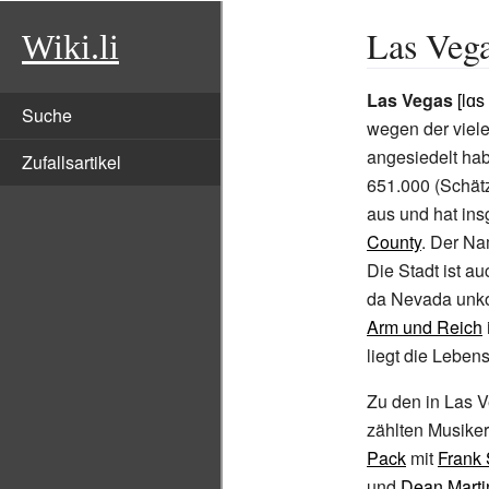
Las Veg
Wiki.li
Las Vegas
[lɑs
Suche
wegen der viel
angesiedelt hab
Zufallsartikel
651.000 (Schät
aus und hat ins
County
. Der N
Die Stadt ist a
da Nevada unko
Arm und Reich
liegt die Leben
Zu den in Las V
zählten Musike
Pack
mit
Frank 
und
Dean Marti