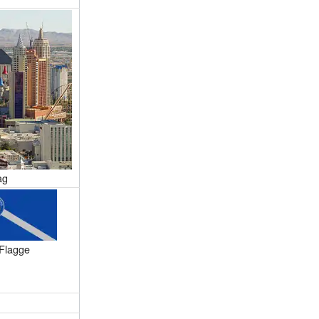
ag
Flagge
 Nevada