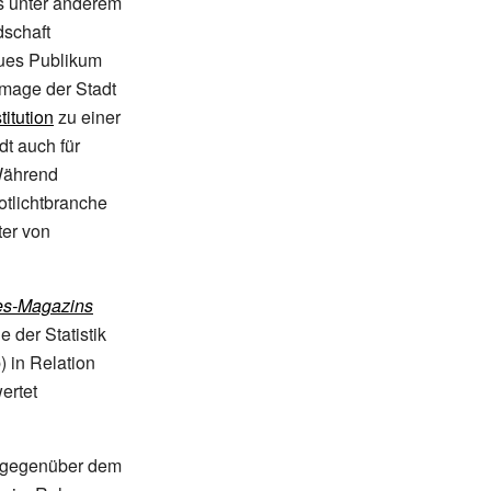
s unter anderem
dschaft
eues Publikum
Image der Stadt
titution
zu einer
dt auch für
 Während
otlichtbranche
ter von
es-Magazins
 der Statistik
 in Relation
ertet
 gegenüber dem