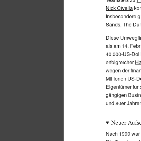
Nick Civella
kon
Insbesondere gi
Sands
,
The Du
Diese Umwegfin
als am 14.
Febr
40.000-US-Dolla
erfolgreicher
Ha
wegen der finan
Millionen US-Dol
Eigentümer für
gängigen Busine
und 80er Jahre
Neuer Aufs
Nach 1990 war 