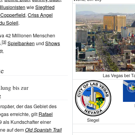
Illusionisten
wie
Siegfried
 Copperfield
,
Criss Angel
du Soleil
.
twa 42 Millionen Menschen
.
Spielbanken
und
Shows
t.
te
Las Vegas bei T
lung bis zur
g
uropäer, der das Gebiet des
gas erreichte, gilt
Rafael
Siegel
9 als Kundschafter einer
Lage im Clark County und in
ne auf dem
Old Spanish Trail