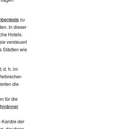
bentests
zu
den. In dieser
iche Hotels.
ie versteuert
s Städten wie
; d.
h. im
Verbrecher-
ierten die
n für die
ohmänner
e Kanäle der
ee
, der dann