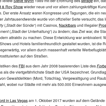
 leitete
Steve Wynn
1989 mit der Eröffnung des
Mirage
ein, da
ed & Roy Show
wieder neue und vor allem zahlungskräftige Kun
e. Der erste Ansatz waren Kongresse und Tagungen, die ein n
er Jahrtausendwende wurde von offizieller Seite versucht, das 
ty
(„Stadt der Sünde“) mit Casinos,
Nacktbars
und illegaler
Pros
inment
(„Stadt der Unterhaltung“) zu ändern; das Ziel war, die Sta
ndern attraktiv zu machen. Diese Entwicklung war ambivalent:
 Shows und Hotels familienfreundlich gestaltet wurden, ist die R
egenwärtig, vor allem durch massenhaft verteilte Werbeflugblät
rostituierten auf den Straßen.
tistiken des
FBI
aus dem Jahr 2008 basierenden Liste des
Forb
 als die viertgefährlichste Stadt der USA bezeichnet. Grundlage
von Gewaltdelikten (Mord, Totschlag, Vergewaltigung und Raub)
ahl, wobei nur Städte mit mehr als 500.000 Einwohnern ausgew
rd in Las Vegas
am 1.
Oktober 2017 wurden auf dem Gelände