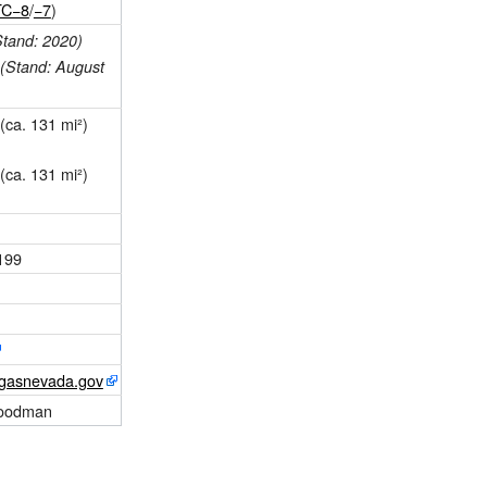
TC−8
/
−7
)
Stand:
2020
)
(Stand: August
(ca.
131
mi²)
(ca.
131
mi²)
199
gasnevada.gov
Goodman