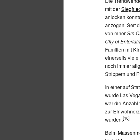
Die Trendwende
mit der
Siegfri
anlocken konnt
anzogen. Seit d
von einer
Sin Ci
City of Enterta
Familien mit Ki
einerseits viele
noch immer allg
Strippern und P
In einer auf Sta
wurde Las Vegas
war die Anzahl 
zur Einwohnerz
wurden.
Beim
Massenmo