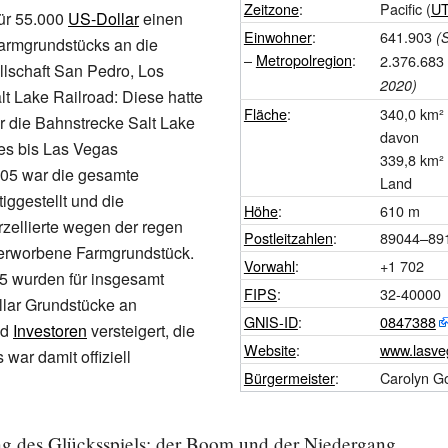
Zeitzone
:
Pacific (
U
für 55.000
US-Dollar
einen
Einwohner
:
641.903
(
Farmgrundstücks an die
–
Metropolregion
:
2.376.683
lschaft
San Pedro, Los
2020)
lt Lake Railroad
: Diese hatte
Fläche
:
340,0
km²
r die
Bahnstrecke Salt Lake
davon
es
bis Las Vegas
339,8
km²
1905 war die gesamte
Land
iggestellt und die
Höhe
:
610
m
rzellierte wegen der regen
Postleitzahlen
:
89044–89
erworbene Farmgrundstück.
Vorwahl
:
+1
702
5 wurden für insgesamt
FIPS
:
32-40000
lar Grundstücke an
GNIS-ID
:
0847388
nd
Investoren
versteigert, die
Website
:
www.lasve
war damit offiziell
Bürgermeister
:
Carolyn 
ng des Glücksspiels; der Boom und der Niedergang