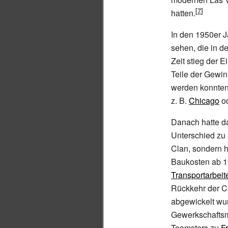
hatten.
In den 1950er J
sehen, die in d
Zeit stieg der E
Teile der Gewin
werden konnten,
z.
B.
Chicago
o
Danach hatte 
Unterschied zu 
Clan, sondern h
Baukosten ab 
Transportarbeit
Rückkehr der C
abgewickelt wu
Gewerkschaftsmi
Teamsters zu
Fr