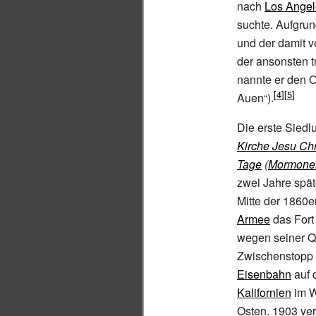
nach
Los Angel
suchte. Aufgru
und der damit 
der ansonsten 
nannte er den 
Auen“).
Die erste Sied
Kirche Jesu Chri
Tage
(
Mormone
zwei Jahre spä
Mitte der 1860er
Armee
das
Fort
wegen seiner Q
Zwischenstopp 
Eisenbahn
auf 
Kalifornien
im 
Osten. 1903 ve