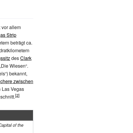
t vor allem
as Strip
ern beträgt ca.
dratkilometern
ssitz
des
Clark
„Die Wiesen“.
ls“) bekannt,
chere zwischen
in Las Vegas
chnitt.
apital of the