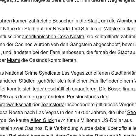
ahren kamen zahlreiche Besucher in die Stadt, um die
Atombom
er Nähe der Stadt auf der
Nevada Test Site
in der Wüste stattfan
influss der
amerikanischen Cosa Nostra
; sie kontrollierte zahlre
ne der Casinos wurden von den Gangstern abgeschöpft, bevor s
 und landeten bei den Familienbossen, die fernab der Stadt au
der
Miami
die Casinos kontrollierten.
das
National Crime Syndicate
Las Vegas zur offenen Stadt erklärt
anderen Städten „gehörte“ sie nicht einer „Familie“ oder einem 
ier konnte sich jeder geschäftlich engagieren. Die Bosse finanz
1960 aus dem neu gegründeten
Pensionsfonds der
ergewerkschaft
der
Teamsters
; insbesondere gilt dieses Vorgehe
osa Nostra nach Las Vegas in den 1970er Jahren, die über
Str
rde. So kaufte
Allen Glick
1974 für 63 Millionen US-Dollar aus
tteln zwei Casinos. Die Verbindung wurde dabei über offiziell
ank Balistrieri
hergestellt, dem Cosa-Nostra-Boss von
Milwauk