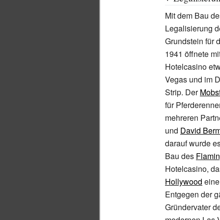
Mit dem Bau d
Legalisierung 
Grundstein für 
1941 öffnete m
Hotelcasino et
Vegas und im D
Strip. Der
Mobst
für Pferderenne
mehreren Partn
und
David Ber
darauf wurde es
Bau des
Flamin
Hotelcasino, da
Hollywood
eine
Entgegen der g
Gründervater d
modernen Las V