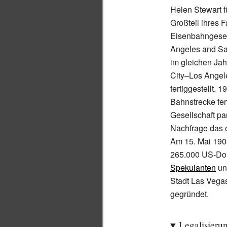
Helen Stewart 
Großteil ihres 
Eisenbahngesel
Angeles and Sa
im gleichen Jah
City–Los Angel
fertiggestellt. 
Bahnstrecke fert
Gesellschaft pa
Nachfrage das 
Am 15. Mai 190
265.000 US-Dol
Spekulanten
u
Stadt Las Vegas 
gegründet.
Legalisieru