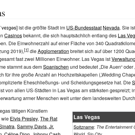
as
 ˈveɪgəs]
ist die größte Stadt im
US-Bundesstaat
Nevada
. Sie is
en
Casinos
bekannt, die sich hauptsächlich entlang des
Las Veg
en. Die Einwohnerzahl auf einer Fläche von 340 Quadratkilomet
zung 2019),
die
Agglomeration
breitet sich auf über 1200 Qua
gesamt fast zwei Millionen Einwohner. Las Vegas ist
Verwaltung
ame stammt aus dem
Spanischen
und bedeutet „Die Auen“ oder 
uch für ihre große Anzahl an Hochzeitskapellen („Wedding Chape
mplizierte Eheschließungs- und Scheidungsgesetze hat. Die
S
ist von allen US-Städten in Las Vegas am stärksten gespreizt; 
serwartung armer Menschen weit unter dem landesweiten Durchs
egas tätigen Künstlern
Las Vegas
r wie
Elvis Presley
,
The Rat
Sinatra
,
Sammy Davis, Jr.
Spitzname
:
The Entertainment C
n
,
Céline Dion
,
Johnny Cash
,
World, Sin City