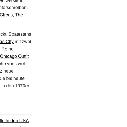
nterschreiben.
 Circus
,
The
ckt. Spätestens
as City
mit zwei
e Reihe
Chicago Outfit
öhe von zwei
tz
neue
die bis heute
 In den 1970er
dte in den USA
.