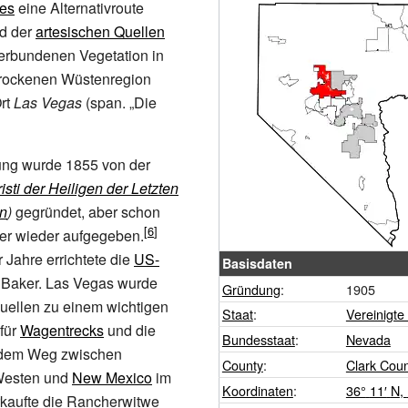
es
eine Alternativroute
nd der
artesischen Quellen
verbundenen Vegetation in
trockenen Wüstenregion
Ort
Las Vegas
(span. „Die
lung wurde 1855 von der
sti der Heiligen der Letzten
n
)
gegründet, aber schon
ter wieder aufgegeben.
 Jahre errichtete die
US-
Basisdaten
 Baker
. Las Vegas wurde
Gründung
:
1905
uellen zu einem wichtigen
Staat
:
Vereinigte
für
Wagentrecks
und die
Bundesstaat
:
Nevada
dem Weg zwischen
County
:
Clark Cou
Westen und
New Mexico
im
Koordinaten
:
36°
11′
N
,
rkaufte die Rancherwitwe