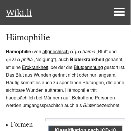
Wiki.li
Hämophilie
Hämophilie
(von
altgriechisch
αἷμα
„Blut“ und
haima
φιλία
„Neigung“), auch
Bluterkrankheit
genannt,
philia
ist eine
Erbkrankheit
, bei der die
Blutgerinnung
gestört ist.
Das
Blut
aus Wunden gerinnt nicht oder nur langsam.
Häufig kommt es auch zu spontanen Blutungen, die ohne
sichtbare Wunden auftreten. Hämophilie tritt
hauptsächlich bei Männern auf. Betroffene Personen
werden umgangssprachlich auch als
Bluter
bezeichnet.
Formen
Klassifikation nach
ICD-10