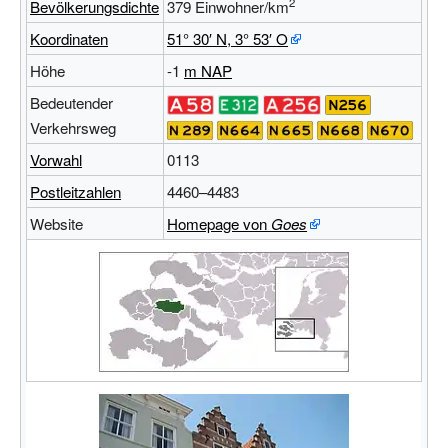
2
Bevölkerungsdichte
379
Einwohner/km
Koordinaten
51°
30′
N
,
3°
53′
O
Höhe
-1
m
NAP
Bedeutender
Verkehrsweg
Vorwahl
0113
Postleitzahlen
4460–4483
Website
Homepage von
Goes