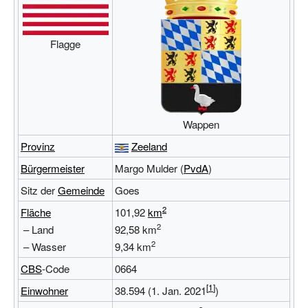
Flagge
Wappen
Provinz
Zeeland
Bürgermeister
Margo Mulder
(
PvdA
)
Sitz der
Gemeinde
Goes
2
Fläche
101,92
km
2
– Land
92,58
km
2
– Wasser
9,34
km
CBS
-Code
0664
Einwohner
38.594
(1. Jan. 2021
)