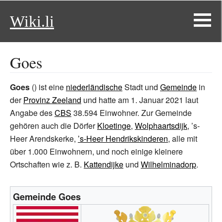
Wiki.li
Goes
Goes
() ist eine
niederländische
Stadt und
Gemeinde
in
der
Provinz Zeeland
und hatte am
1.
Januar 2021
laut
Angabe des
CBS
38.594
Einwohner. Zur Gemeinde
gehören auch die Dörfer
Kloetinge
,
Wolphaartsdijk
,
’s-
Heer Arendskerke
,
’s-Heer Hendrikskinderen
, alle mit
über 1.000 Einwohnern, und noch einige kleinere
Ortschaften wie z.
B.
Kattendijke
und
Wilhelminadorp
.
Gemeinde Goes