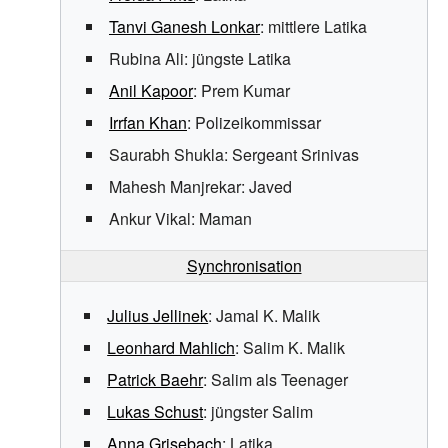
Tanvi Ganesh Lonkar
: mittlere Latika
Rubina Ali
: jüngste Latika
Anil Kapoor
: Prem Kumar
Irrfan Khan
: Polizeikommissar
Saurabh Shukla
: Sergeant Srinivas
Mahesh Manjrekar
: Javed
Ankur Vikal
: Maman
Synchronisation
Julius Jellinek
: Jamal K. Malik
Leonhard Mahlich
: Salim K. Malik
Patrick Baehr
: Salim als Teenager
Lukas Schust
: jüngster Salim
Anna Grisebach
: Latika