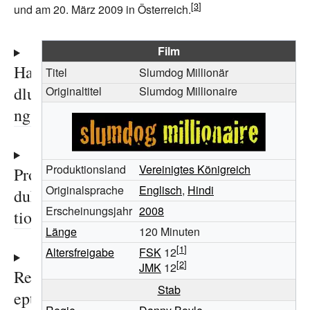
und am 20. März 2009 in Österreich.
Film
Han
Titel
Slumdog Millionär
dlu
Originaltitel
Slumdog Millionaire
ng
Produktionsland
Vereinigtes Königreich
Pro
Originalsprache
Englisch
,
Hindi
duk
Erscheinungsjahr
2008
tion
Länge
120
Minuten
Altersfreigabe
FSK
12
JMK
12
Rez
Stab
epti