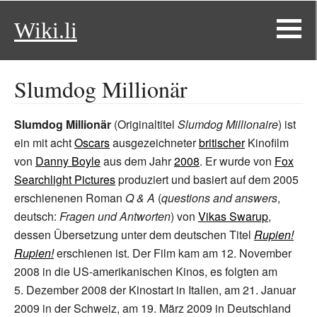
Wiki.li
Slumdog Millionär
Slumdog Millionär
(Originaltitel
Slumdog Millionaire
) ist
ein mit acht
Oscars
ausgezeichneter
britischer
Kinofilm
von
Danny Boyle
aus dem Jahr
2008
. Er wurde von
Fox
Searchlight Pictures
produziert und basiert auf dem 2005
erschienenen Roman
Q & A
(
questions and answers
,
deutsch:
Fragen und Antworten
) von
Vikas Swarup
,
dessen Übersetzung unter dem deutschen Titel
Rupien!
Rupien!
erschienen ist. Der Film kam am 12. November
2008 in die US-amerikanischen Kinos, es folgten am
5.
Dezember 2008 der Kinostart in Italien, am 21.
Januar
2009 in der Schweiz, am 19.
März 2009 in Deutschland