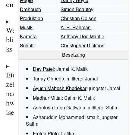
Regie
Danny Boyle
on
Drehbuch
Simon Beaufoy
Produktion
Christian Colson
Musik
A. R. Rahman
We
Kamera
Anthony Dod Mantle
blin
Schnitt
Christopher Dickens
ks
Besetzung
Dev Patel
: Jamal K. Malik
Ein
Tanay Chheda
: mittlerer Jamal
zel
Ayush Mahesh Khedekar
: jüngster Jamal
nac
Madhur Mittal
: Salim K. Malik
hwe
Ashutosh Lobo Gajiwala
: mittlerer Salim
ise
Azharuddin Mohammed Ismail
: jüngster
Salim
Freida Pinto
: Latika