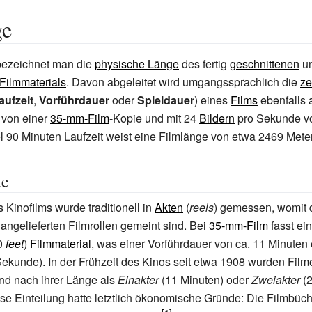
ge
ezeichnet man die
physische Länge
des fertig
geschnittenen
u
Filmmaterials
. Davon abgeleitet wird umgangssprachlich die
ze
aufzeit
,
Vorführdauer
oder
Spieldauer
) eines
Films
ebenfalls 
 von einer
35-mm-Film
-Kopie und mit 24
Bildern
pro Sekunde vo
l 90 Minuten Laufzeit weist eine Filmlänge von etwa 2469 Meter
te
 Kinofilms wurde traditionell in
Akten
(
reels
) gemessen, womit d
angelieferten Filmrollen gemeint sind. Bei
35-mm-Film
fasst ei
0
feet
)
Filmmaterial
, was einer Vorführdauer von ca. 11 Minuten e
Sekunde). In der Frühzeit des Kinos seit etwa 1908 wurden Film
d nach ihrer Länge als
Einakter
(11 Minuten) oder
Zweiakter
(2
Diese Einteilung hatte letztlich ökonomische Gründe: Die Filmbüc