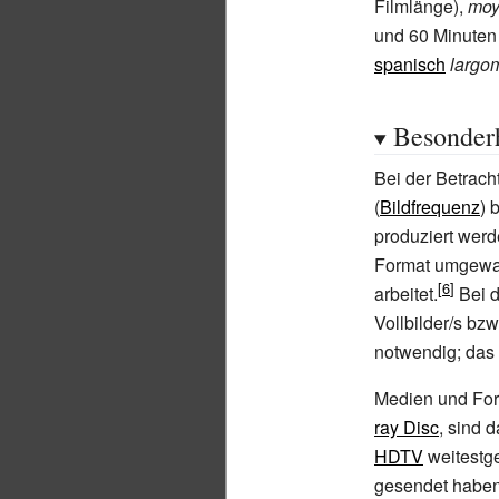
Filmlänge),
moy
und 60 Minuten
spanisch
largo
Besonder
Bei der Betrach
(
Bildfrequenz
) 
produziert werd
Format umgewand
arbeitet.
Bei d
Vollbilder/s bz
notwendig; das 
Medien und For
ray Disc
, sind 
HDTV
weitestge
gesendet haben,