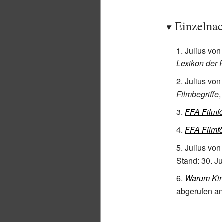
Einzelna
Julius von
Lexikon der 
Julius vo
Filmbegriffe
FFA Filmf
FFA Filmf
Julius vo
Stand: 30. Ju
Warum Kino
abgerufen am