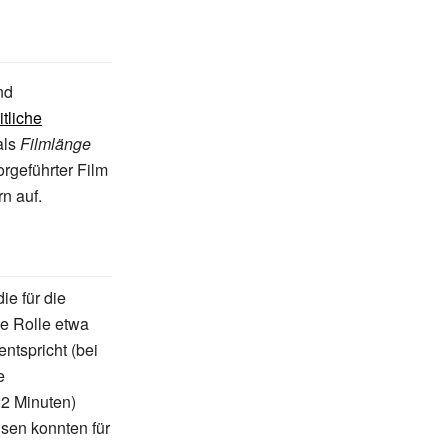
nd
itliche
als
Filmlänge
rgeführter Film
n auf.
ie für die
ne Rolle etwa
ntspricht (bei
e
2 Minuten)
hsen konnten für