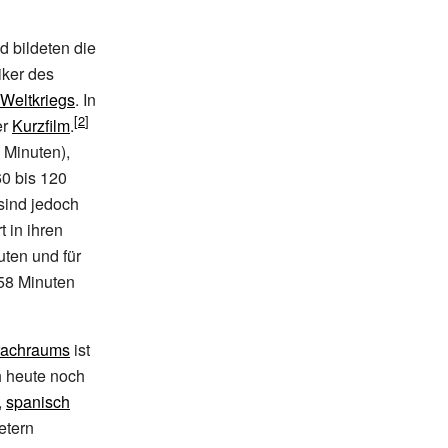
d bildeten die
iker des
 Weltkriegs
. In
er
Kurzfilm
.
 Minuten),
60 bis 120
 sind jedoch
t in ihren
uten und für
 58 Minuten
rachraums
ist
h heute noch
,
spanisch
etern