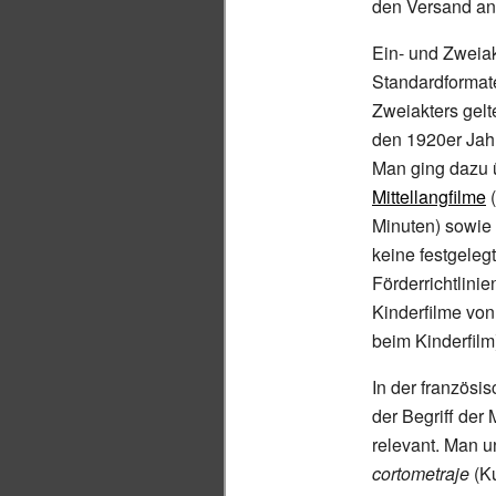
den Versand an 
Ein- und Zweia
Standardformate
Zweiakters gel
den 1920er Jahr
Man ging dazu ü
Mittellangfilme
(
Minuten) sowie 
keine festgeleg
Förderrichtlini
Kinderfilme von
beim Kinderfilm
In der französi
der Begriff der
relevant. Man 
cortometraje
(Ku