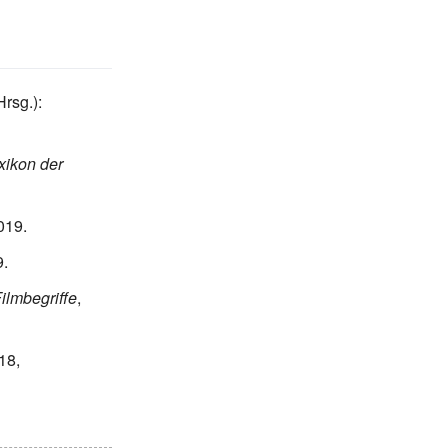
rsg.):
xikon der
019
.
9
.
ilmbegriffe
,
18
,