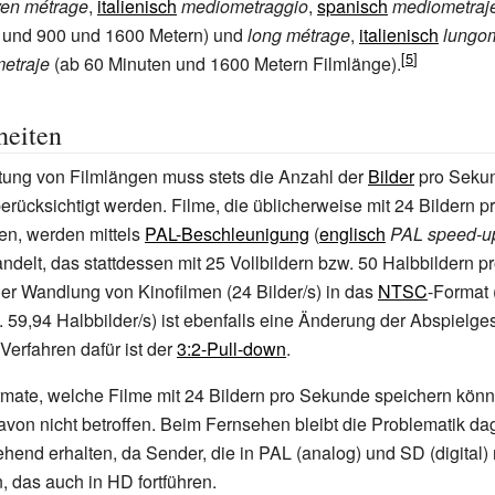
en métrage
,
italienisch
mediometraggio
,
spanisch
mediometraj
 und 900 und 1600 Metern) und
long métrage
,
italienisch
lungo
metraje
(ab 60 Minuten und 1600 Metern Filmlänge).
heiten
tung von Filmlängen muss stets die Anzahl der
Bilder
pro Seku
berücksichtigt werden. Filme, die üblicherweise mit 24 Bildern 
en, werden mittels
PAL-Beschleunigung
(
englisch
PAL speed-u
elt, das stattdessen mit 25 Vollbildern bzw. 50 Halbbildern 
er Wandlung von Kinofilmen (24 Bilder/s) in das
NTSC
-Format 
w. 59,94 Halbbilder/s) ist ebenfalls eine Änderung der Abspielge
Verfahren dafür ist der
3:2-Pull-down
.
mate, welche Filme mit 24 Bildern pro Sekunde speichern könn
davon nicht betroffen. Beim Fernsehen bleibt die Problematik d
hend erhalten, da Sender, die in PAL (analog) und SD (digital) 
 das auch in HD fortführen.