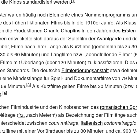
die Kinos standardisiert werden.
kter waren häufig noch Elemente eines
Nummernprogramms
un
 des frühen fiktionalen Films bis in die 1910er Jahre. Als Klass
ten die Produktionen
Charlie Chaplins
in den Jahren des
Ersten
en entwickelte sich daraus der Spielfilm der
Avantgarde
und d
ber, Filme nach ihrer Länge als Kurzfilme (gemeinhin bis zu 30
30 bis 60 Minuten) und
Langfilme
bzw. „abendfüllende Filme“ (
Filme mit Überlänge (über 120 Minuten) zu klassifizieren. Dies
ten Standards. Die deutsche
Filmförderungsanstalt
etwa definier
en eine Mindestlänge für Spiel- und Dokumentarfilme von 79 Min
 59 Minuten.
Als Kurzfilme gelten Filme bis 30 Minuten (bzw.
).
schen Filmindustrie und den Kinobranchen des
romanischen Sp
Métrage
(
frz.
‚nach Metern‘) als Bezeichnung der Filmlänge auc
unterscheidet zwischen
court métrage
,
italienisch
cortometraggio
rzfilme mit einer Vorführdauer bis zu 30 Minuten und ca. 900 M