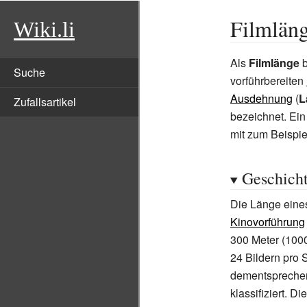
Filmlän
Wiki.li
Als
Filmlänge
b
Suche
vorführbereiten
Ausdehnung
(
L
Zufallsartikel
bezeichnet. Ein
mit zum Beispie
Geschich
Die Länge eines
Kinovorführung
300 Meter (100
24 Bildern pro 
dementsprechen
klassifiziert. 