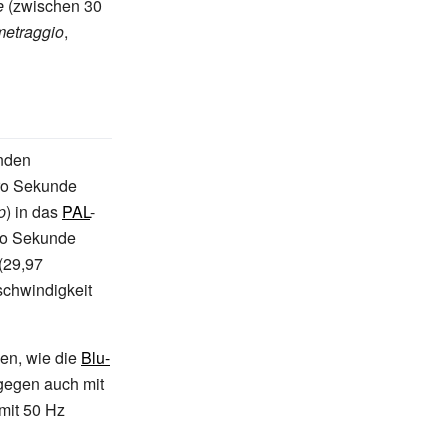
e
(zwischen 30
metraggio
,
nden
pro Sekunde
p
) in das
PAL
-
pro Sekunde
(29,97
schwindigkeit
en, wie die
Blu-
agegen auch mit
mit 50
Hz