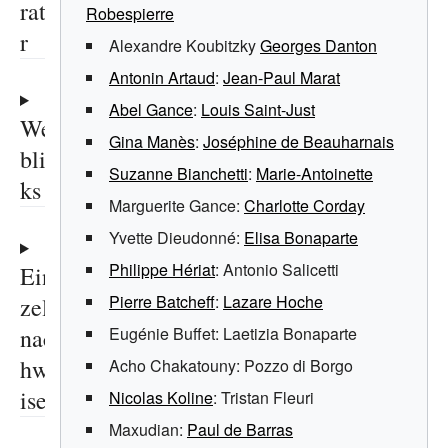
ratu
Robespierre
r
Alexandre Koubitzky
Georges Danton
Antonin Artaud
:
Jean-Paul Marat
Abel Gance
:
Louis Saint-Just
We
Gina Manès
:
Joséphine de Beauharnais
blin
Suzanne Bianchetti
:
Marie-Antoinette
ks
Marguerite Gance
:
Charlotte Corday
Yvette Dieudonné
:
Elisa Bonaparte
Philippe Hériat
:
Antonio Salicetti
Ein
Pierre Batcheff
:
Lazare Hoche
zel
nac
Eugénie Buffet
: Laetizia Bonaparte
hwe
Acho Chakatouny
: Pozzo di Borgo
ise
Nicolas Koline
: Tristan Fleuri
Maxudian
:
Paul de Barras