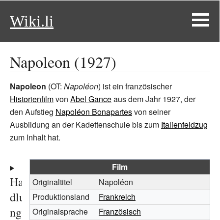
Wiki.li
Napoleon (1927)
Napoleon
(OT:
Napoléon
) ist ein französischer
Historienfilm
von
Abel Gance
aus dem Jahr 1927, der
den Aufstieg
Napoléon Bonapartes
von seiner
Ausbildung an der Kadettenschule bis zum
Italienfeldzug
zum Inhalt hat.
Film
Han
Originaltitel
Napoléon
dlu
Produktionsland
Frankreich
ng
Originalsprache
Französisch