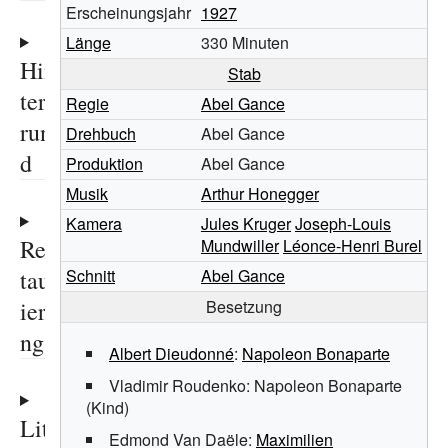
Erscheinungsjahr
1927
Länge
330
Minuten
Hin
Stab
terg
Regie
Abel Gance
run
Drehbuch
Abel Gance
d
Produktion
Abel Gance
Musik
Arthur Honegger
Kamera
Jules Kruger
Joseph-Louis
Res
Mundwiller
Léonce-Henri Burel
taur
Schnitt
Abel Gance
ieru
Besetzung
ng
Albert Dieudonné
:
Napoleon Bonaparte
Vladimir Roudenko
: Napoleon Bonaparte
(Kind)
Lite
Edmond Van Daële
:
Maximilien