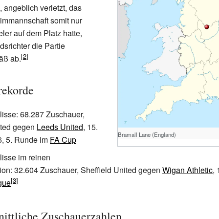
 angeblich verletzt, das
eimmannschaft somit nur
ler auf dem Platz hatte,
srichter die Partie
äß ab.
rekorde
isse: 68.287 Zuschauer,
ited gegen
Leeds United
, 15.
Bramall Lane (England)
6, 5. Runde im
FA Cup
isse im reinen
dion: 32.604 Zuschauer, Sheffield United gegen
Wigan Athletic
,
gue
ittliche Zuschauerzahlen