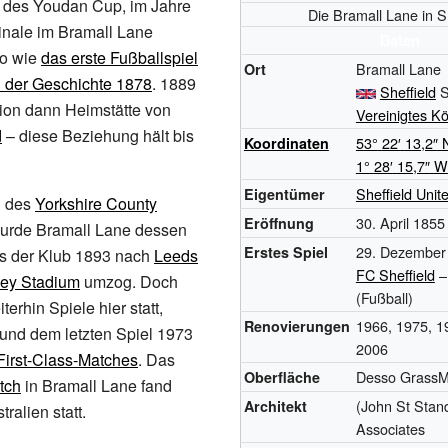
, des
Youdan Cup
, im Jahre
Die Bramall Lane in Sh
inale im Bramall Lane
Daten
so wie
das erste Fußballspiel
Bramall Lane
Ort
in der Geschichte 1878
. 1889
Sheffield
S
ion dann Heimstätte von
Vereinigtes Kö
d
– diese Beziehung hält bis
53°
22′
13,2″
Koordinaten
1°
28′
15,7″
W
Sheffield Unit
Eigentümer
g des
Yorkshire County
30. April 1855
Eröffnung
urde Bramall Lane dessen
29. Dezember
Erstes Spiel
is der Klub 1893 nach
Leeds
FC Sheffield
ey Stadium
umzog. Doch
(Fußball)
erhin Spiele hier statt,
1966, 1975, 1
Renovierungen
und dem letzten Spiel 1973
2006
First-Class-Matches
. Das
Desso GrassM
Oberfläche
tch
in Bramall Lane fand
(John St Sta
Architekt
ralien statt.
Associates