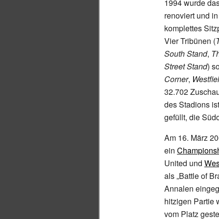
1994 wurde das
renoviert und i
komplettes Sitz
Vier Tribünen (
South Stand
,
T
Street Stand
) s
Corner
,
Westfie
32.702 Zuschau
des Stadions i
gefüllt, die Süd
Am 16. März 20
ein
Championsh
United und
Wes
als „Battle of B
Annalen eingega
hitzigen Partie
vom Platz gestel