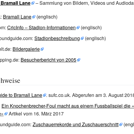
: Bramall Lane
– Sammlung von Bildern, Videos und Audioda
k:
Bramall Lane
(englisch)
com:
CricInfo – Stadion-Informationen
(englisch)
roundguide.com:
Stadionbeschreibung
(englisch)
lt.de:
Bildergalerie
pping.de:
Besucherbericht von 2005
chweise
uide to Bramall Lane
.
sufc.co.uk.
Abgerufen am 3.
August 201
:
Ein Knochenbrecher-Foul macht aus einem Fussballspiel die «B
e»
Artikel vom 16. März 2017
roundguide.com:
Zuschauerrekorde und Zuschauerschnitt
(engl