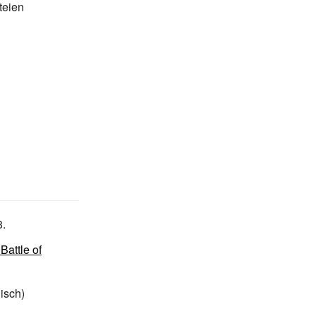
teien
8.
attle of
isch)