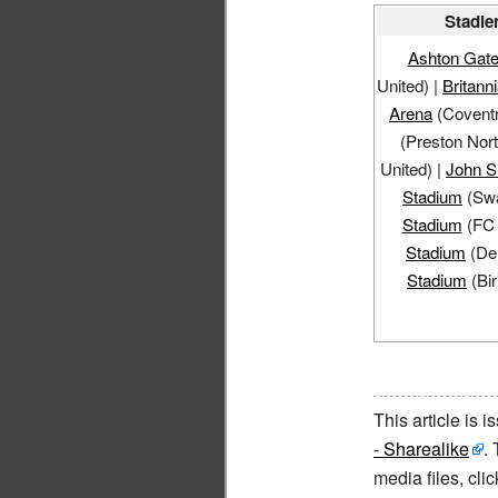
Stadie
Ashton Gate
United)
|
Britann
Arena
(Coventr
(Preston Nor
United)
|
John S
Stadium
(Swa
Stadium
(FC 
Stadium
(De
Stadium
(Bi
This article is 
- Sharealike
.
media files, cl