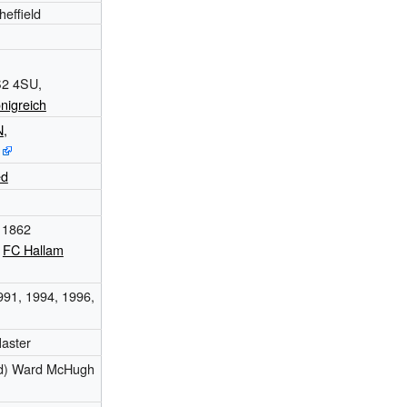
effield
2 4SU,
nigreich
N
,
ed
 1862
–
FC Hallam
991, 1994, 1996,
aster
nd) Ward McHugh