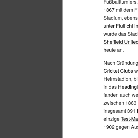
Fußballturniers
1867 mit dem F
Stadium, eben
unter Flutlicht 
wurde das Stad
Sheffield Unite
heute an.
Nach Gründun
Cricket Clubs
w
Heimstadion, b
in das
Headingl
fanden auch weit
zwischen 1863 
insgesamt 391
einzige
Test-Ma
1902 gegen Aust