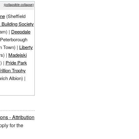
⧼collapsible-collapse⧽
ane
(Sheffield
 Building Society
ham)
|
Deepdale
Peterborough
n Town)
|
Liberty
s)
|
Madejski
)
|
Pride Park
rillion Trophy
wich
Albion)
|
s - Attribution
ply for the