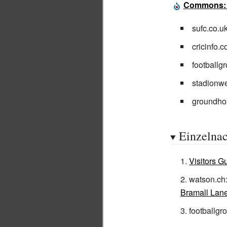
Commons
sufc.co.u
cricinfo.
footballg
stadionwe
groundho
Einzelna
Visitors G
watson.ch
Bramall Lan
footballg