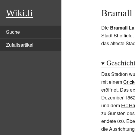
Bramall
Wiki.li
Die
Bramall L
Suche
Stadt
Sheffield
.
das älteste Sta
Zufallsartikel
Geschich
Das Stadion wu
mit einem
Crick
eröffnet. Das e
Dezember 1862
und dem
FC Ha
zu Gunsten de
endete 0:0. Eben
die Ausrichtung