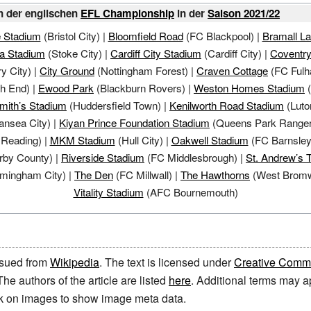
n der englischen
EFL Championship
in der
Saison 2021/22
 Stadium
(Bristol City)
|
Bloomfield Road
(FC Blackpool)
|
Bramall L
ia Stadium
(Stoke City)
|
Cardiff City Stadium
(Cardiff City)
|
Coventry
y City)
|
City Ground
(Nottingham Forest)
|
Craven Cottage
(FC
Ful
th End)
|
Ewood Park
(Blackburn Rovers)
|
Weston Homes Stadium
(
mith’s Stadium
(Huddersfield Town)
|
Kenilworth Road Stadium
(Luto
nsea City)
|
Kiyan Prince Foundation Stadium
(Queens Park Ranger
Reading)
|
MKM Stadium
(Hull City)
|
Oakwell Stadium
(FC Barnsley
rby County)
|
Riverside Stadium
(FC Middlesbrough)
|
St. Andrew’s T
rmingham City)
|
The Den
(FC Millwall)
|
The Hawthorns
(West
Brom
Vitality Stadium
(AFC
Bournemouth)
issued from
Wikipedia
. The text is licensed under
Creative Common
 The authors of the article are listed
here
. Additional terms may ap
ick on images to show image meta data.