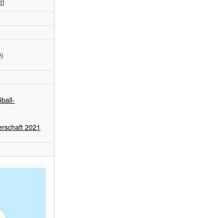
9)
ball-
rschaft 2021