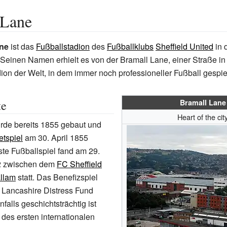
 Lane
ane
ist das
Fußballstadion
des
Fußballklubs
Sheffield United
in 
 Seinen Namen erhielt es von der Bramall Lane, einer Straße in S
dion der Welt, in dem immer noch professioneller Fußball gespiel
te
Bramall Lane
Heart of the cit
rde bereits 1855 gebaut und
etspiel
am 30. April 1855
rste Fußballspiel fand am 29.
 zwischen dem
FC Sheffield
llam
statt. Das Benefizspiel
s
Lancashire Distress Fund
falls geschichtsträchtig ist
 des ersten internationalen