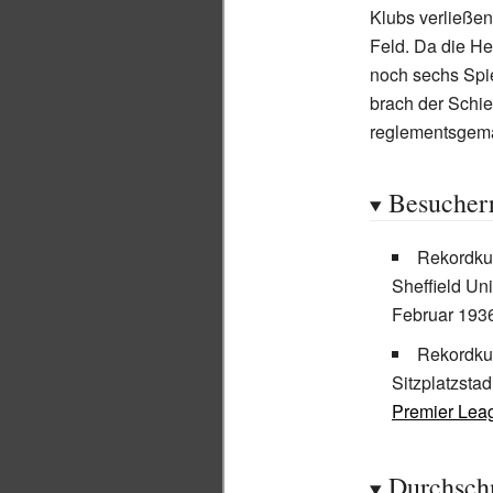
Klubs verließen,
Feld. Da die H
noch sechs Spie
brach der Schied
reglementsgem
Besucher
Rekordkul
Sheffield Un
Februar 193
Rekordkul
Sitzplatzsta
Premier Lea
Durchschn