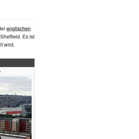
der
englischen
heffield. Es ist
t wird.
y