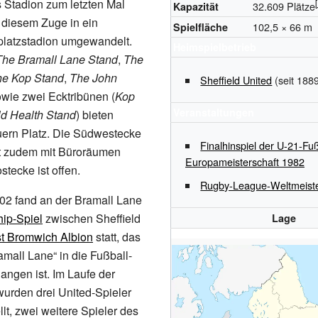
 Stadion zum letzten Mal
32.609 Plätze
Kapazität
n diesem Zuge in ein
102,5 × 66 m
Spielfläche
platzstadion umgewandelt.
Heimspielbetrieb
The Bramall Lane Stand
,
The
he Kop Stand
,
The John
Sheffield United
(seit 188
owie zwei Ecktribünen (
Kop
Veranstaltungen
ld Health Stand
) bieten
ern Platz. Die Südwestecke
Finalhinspiel der U-21-Fuß
st zudem mit Büroräumen
Europameisterschaft 1982
ostecke ist offen.
Rugby-League-Weltmeiste
02 fand an der Bramall Lane
ip-Spiel
zwischen Sheffield
Lage
t Bromwich Albion
statt, das
ramall Lane“ in die Fußball-
ngen ist. Im Laufe der
 wurden drei United-Spieler
lt, zwei weitere Spieler des