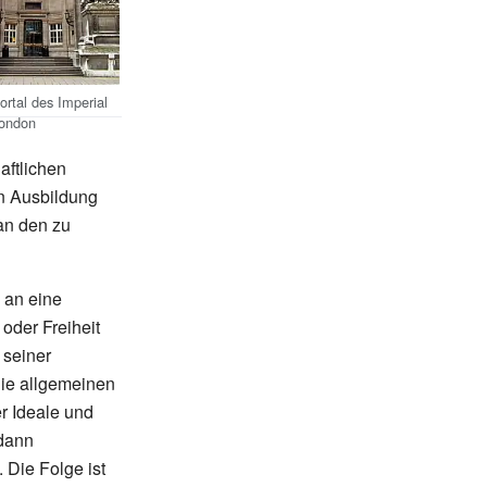
rtal des Imperial
London
aftlichen
en Ausbildung
 an den zu
 an eine
oder Freiheit
 seiner
die allgemeinen
er Ideale und
 dann
 Die Folge ist