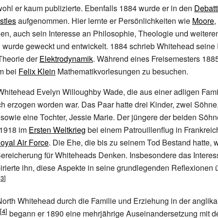
hl er kaum publizierte. Ebenfalls 1884 wurde er in den
Debatt
stles
aufgenommen. Hier lernte er Persönlichkeiten wie
Moore
,
n, auch sein Interesse an Philosophie, Theologie und weitere
 wurde geweckt und entwickelt. 1884 schrieb Whitehead seine
heorie der
Elektrodynamik
. Während eines Freisemesters 1885
m bei
Felix Klein
Mathematikvorlesungen zu besuchen.
Whitehead Evelyn Willoughby Wade, die aus einer adligen Fami
ch erzogen worden war. Das Paar hatte drei Kinder, zwei Söhn
, sowie eine Tochter, Jessie Marie. Der jüngere der beiden Söhne
1918 im
Ersten Weltkrieg
bei einem Patrouillenflug in Frankrei
oyal Air Force
. Die Ehe, die bis zu seinem Tod Bestand hatte,
Bereicherung für Whiteheads Denken. Insbesondere das Interes
irierte ihn, diese Aspekte in seine grundlegenden Reflexionen 
orth Whitehead durch die Familie und Erziehung in der anglik
begann er 1890 eine mehrjährige Auseinandersetzung mit d