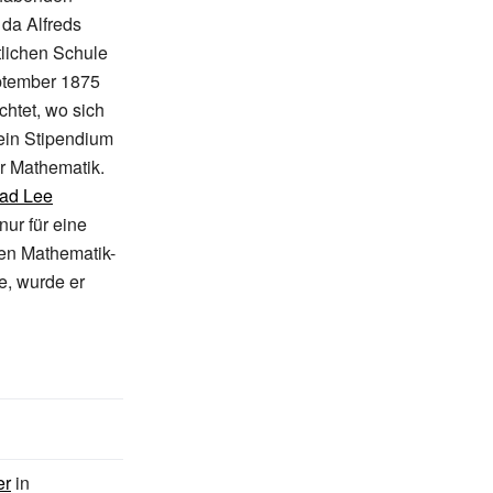
da Alfreds
tlichen Schule
eptember 1875
chtet, wo sich
ein Stipendium
r Mathematik.
ad Lee
nur für eine
ten Mathematik-
e, wurde er
er
in