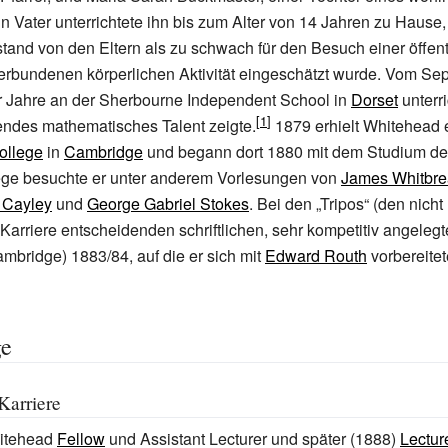
 Vater unterrichtete ihn bis zum Alter von 14
Jahren zu Hause, 
and von den Eltern als zu schwach für den Besuch einer öffen
verbundenen körperlichen Aktivität eingeschätzt wurde. Vom S
er Jahre an der Sherbourne Independent School in
Dorset
unterri
endes mathematisches Talent zeigte.
1879 erhielt Whitehead 
College
in
Cambridge
und begann dort 1880 mit dem Studium de
lege besuchte er unter anderem Vorlesungen von
James Whitbre
 Cayley
und
George Gabriel Stokes
. Bei den „Tripos“ (den nicht 
arriere entscheidenden schriftlichen, sehr kompetitiv angeleg
mbridge) 1883/84, auf die er sich mit
Edward Routh
vorbereitet
ge
Karriere
itehead
Fellow
und Assistant Lecturer und später (1888)
Lectur