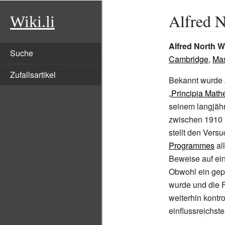
Alfred 
Wiki.li
Alfred North 
Suche
Cambridge
,
Mas
Zufallsartikel
Bekannt wurde 
„
Principia Math
seinem langjäh
zwischen 1910 u
stellt den Vers
Programmes
al
Beweise auf ei
Obwohl ein gepl
wurde und die F
weiterhin kontr
einflussreichst