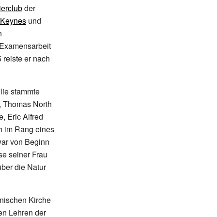
ierclub
der
Keynes
und
n
 Examensarbeit
 reiste er nach
lie stammte
e, Thomas North
, Eric Alfred
ch im Rang eines
 war von Beginn
se seiner Frau
über die Natur
anischen Kirche
en Lehren der