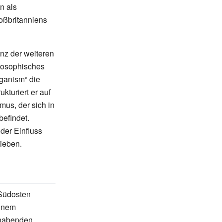
n als
roßbritanniens
nz der weiteren
losophisches
rganism“ die
ukturiert er auf
mus, der sich in
befindet.
der Einfluss
ieben.
 Südosten
einem
lhabenden