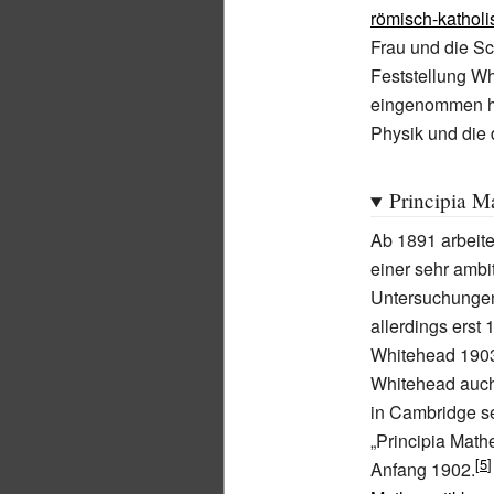
römisch-katholi
Frau und die Sc
Feststellung Wh
eingenommen hab
Physik und die
Principia M
Ab 1891 arbeite
einer sehr ambi
Untersuchungen
allerdings erst
Whitehead 1903
Whitehead auch
in Cambridge s
„Principia Mat
Anfang 1902.