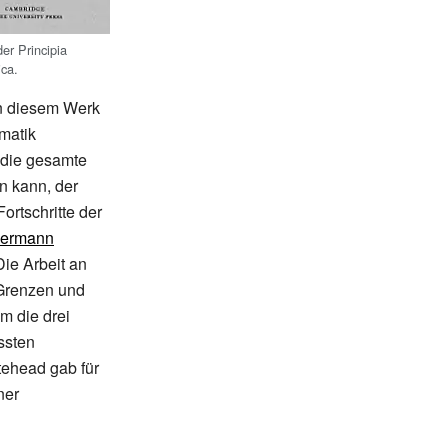
der Principia
ca.
on diesem Werk
matik
s die gesamte
n kann, der
ortschritte der
ermann
ie Arbeit an
 Grenzen und
m die drei
ssten
ehead gab für
ner