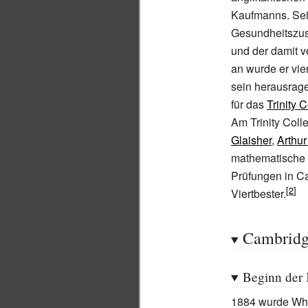
Kaufmanns. Sein
Gesundheitszust
und der damit 
an wurde er vi
sein herausrag
für das
Trinity 
Am Trinity Col
Glaisher
,
Arthur
mathematische K
Prüfungen in Ca
Viertbester.
Cambrid
Beginn der 
1884 wurde Wh