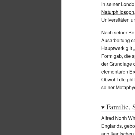
In seiner Lond
Naturphilosoph
Universitäten u
Nach seiner Be
Ausarbeitung s
Hauptwerk gilt „
Form gab, die s
der Grundlage 
elementaren Ere
Obwohl die phil
seiner Metaphys
Familie, 
Alfred North W
Englands, gebor
anglikanischen 