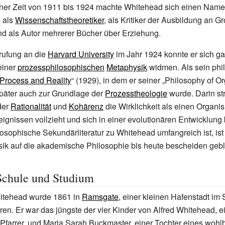
oner Zeit von 1911 bis 1924 machte Whitehead sich einen Name
, als
Wissenschaftstheoretiker
, als Kritiker der Ausbildung an G
nd als Autor mehrerer Bücher über Erziehung.
rufung an die
Harvard University
im Jahr 1924 konnte er sich ga
einer
prozessphilosophischen
Metaphysik
widmen. Als sein phi
Process and Reality
“ (1929), in dem er seiner „Philosophy of O
päter auch zur Grundlage der
Prozesstheologie
wurde. Darin str
der
Rationalität
und
Kohärenz
die Wirklichkeit als einen Organis
ignissen vollzieht und sich in einer evolutionären Entwicklung 
osophische Sekundärliteratur zu Whitehead umfangreich ist, ist 
ik auf die akademische Philosophie bis heute bescheiden gebl
Schule und Studium
hitehead wurde 1861 in
Ramsgate
, einer kleinen Hafenstadt im
en. Er war das jüngste der vier Kinder von Alfred Whitehead, 
Pfarrer, und Maria Sarah Buckmaster, einer Tochter eines woh