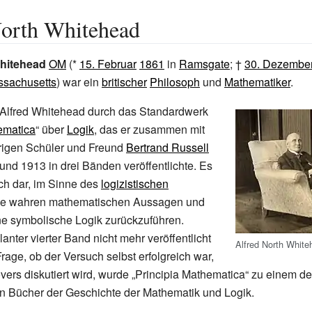
North Whitehead
Whitehead
OM
(*
15. Februar
1861
in
Ramsgate
; †
30. Dezembe
sachusetts
) war ein
britischer
Philosoph
und
Mathematiker
.
Alfred Whitehead durch das Standardwerk
ematica
“ über
Logik
, das er zusammen mit
rigen Schüler und Freund
Bertrand Russell
nd 1913 in drei Bänden veröffentlichte. Es
uch dar, im Sinne des
logizistischen
le wahren mathematischen Aussagen und
ne symbolische Logik zurückzuführen.
anter vierter Band nicht mehr veröffentlicht
Alfred North White
rage, ob der Versuch selbst erfolgreich war,
overs diskutiert wird, wurde „Principia Mathematica“ zu einem de
en Bücher der Geschichte der Mathematik und Logik.