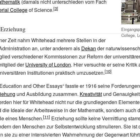
thematik
(damals nicht unterschieden vom Fach
erial College
of Science.
 Erziehung
Eingangspo
College, 
ner Zeit nahm Whitehead mehrere Stellen in der
dministration an, unter anderem als
Dekan
der naturwissensch
itglied verschiedener Kommissionen zur Reform der universitär
itglied der
University of London
. Hier versuchte er seine Kritik
niversitären Institutionen praktisch umzusetzen.
 Education and Other Essays“ fasste er 1916 seine Forderungen
ziehung
und Ausbildung zusammen.
Kreativität
und Genauigkeit 
erden hier für Whitehead nicht nur die grundlegenden Elemente
 die Ideale der Arbeitsweise in der Mathematik, sondern auch 
le eines Menschen.
Erziehung sollte keine Vermittlung starr
ondern den Menschen zur Selbstentwicklung stimulieren. Sie ist
nn sie zu einer intensivierten Wahrnehmung der Gegenwart führt.