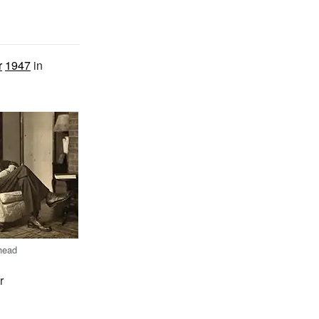
r
1947
in
head
r