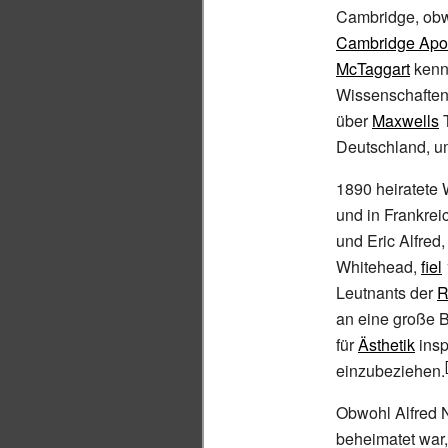
Cambridge, obwo
Cambridge Apo
McTaggart
kenne
Wissenschaften
über
Maxwells
T
Deutschland, u
1890 heiratete 
und in Frankrei
und Eric Alfred
Whitehead,
fiel
Leutnants der
R
an eine große 
für
Ästhetik
insp
einzubeziehen.
Obwohl Alfred N
beheimatet war,