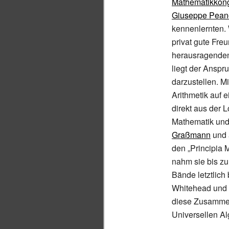
Mathematikkon
Giuseppe Pean
kennenlernten.
privat gute Fre
herausragenden 
liegt der Anspr
darzustellen. M
Arithmetik auf 
direkt aus der L
Mathematik und
Graßmann
und 
den „Principia 
nahm sie bis zu
Bände letztlich
Whitehead und 
diese Zusammen
Universellen Al