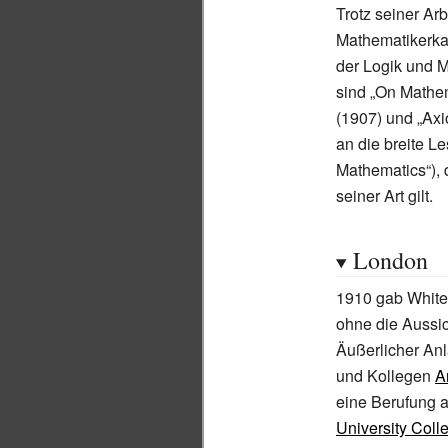
Trotz seiner Ar
Mathematikerkar
der Logik und M
sind „On Mathem
(1907) und „Axi
an die breite Le
Mathematics“), 
seiner Art gilt.
London
1910 gab White
ohne die Aussic
Äußerlicher Anl
und Kollegen
A
eine Berufung a
University Col