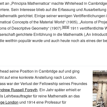
beit an „Principia Mathematica“ machte Whitehead in Cambridge
riere. Sein Interesse blieb auf die Erfassung und Ausarbeitun
athematik gerichtet. Einige seiner wenigen Veröffentlichungen i
atical Concepts of the Material World“ (1905), „Axioms of Proj
oms of Descriptive Geometry“ (1907).
1911 veröffentlichte 
serschaft gerichtete Einführung in die Mathematik („An Introduct
die weithin populär wurde und auch heute noch als eines der b
head seine Position in Cambridge auf und ging
ht auf eine konkrete Anstellung nach London.
ass war der Verlust der Fellowship seines Freundes
ndrew Russell Forsyth
. Ein Jahr später erhielt er
ls Lehrbeauftragter für reine Mathematik an das
lege London
und 1914 eine Professur für