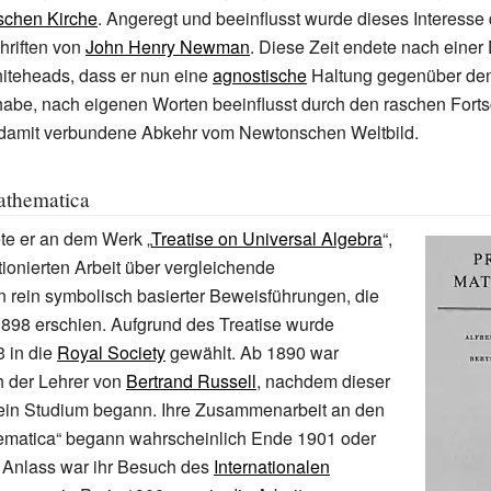
schen Kirche
. Angeregt und beeinflusst wurde dieses Interesse
hriften von
John Henry Newman
. Diese Zeit endete nach einer
iteheads, dass er nun eine
agnostische
Haltung gegenüber den
e, nach eigenen Worten beeinflusst durch den raschen Fortsch
 damit verbundene Abkehr vom Newtonschen Weltbild.
athematica
te er an dem Werk „
Treatise on Universal Algebra
“,
tionierten Arbeit über vergleichende
 rein symbolisch basierter Beweisführungen, die
 1898 erschien. Aufgrund des Treatise wurde
 in die
Royal Society
gewählt. Ab 1890 war
 der Lehrer von
Bertrand Russell
, nachdem dieser
ein Studium begann. Ihre Zusammenarbeit an den
hematica“ begann wahrscheinlich Ende 1901 oder
Anlass war ihr Besuch des
Internationalen