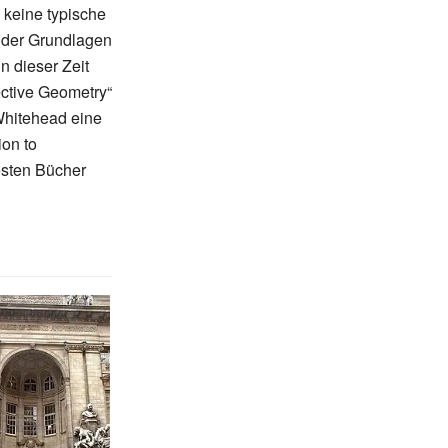
 keine typische
g der Grundlagen
n dieser Zeit
ective Geometry“
Whitehead eine
ion to
esten Bücher