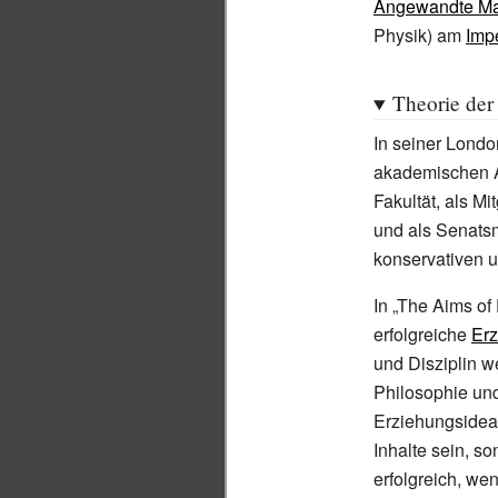
Angewandte Ma
Physik) am
Imp
Theorie der
In seiner Londo
akademischen A
Fakultät, als M
und als Senatsm
konservativen u
In „The Aims of
erfolgreiche
Er
und Disziplin w
Philosophie und
Erziehungsidea
Inhalte sein, s
erfolgreich, we