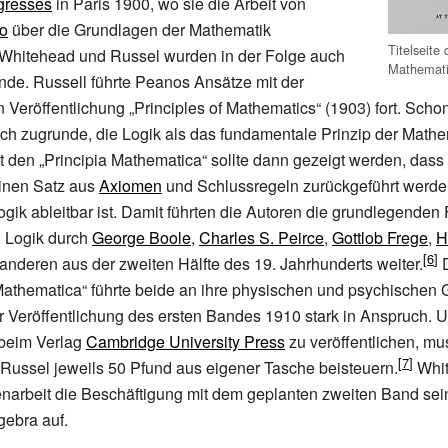
gresses
in Paris 1900, wo sie die Arbeit von
o
über die Grundlagen der Mathematik
Titelseite 
 Whitehead und Russel wurden in der Folge auch
Mathemati
unde. Russell führte Peanos Ansätze mit der
Veröffentlichung „Principles of Mathematics“ (1903) fort. Sch
uch zugrunde, die Logik als das fundamentale Prinzip der Mathe
it den „Principia Mathematica“ sollte dann gezeigt werden, das
einen Satz aus
Axiomen
und Schlussregeln zurückgeführt werde
ogik ableitbar ist. Damit führten die Autoren die grundlegenden F
 Logik durch
George Boole
,
Charles S. Peirce
,
Gottlob Frege
,
H
anderen aus der zweiten Hälfte des 19. Jahrhunderts weiter.
D
Mathematica“ führte beide an ihre physischen und psychischen
r Veröffentlichung des ersten Bandes 1910 stark in Anspruch. U
 beim Verlag
Cambridge University Press
zu veröffentlichen, mu
Russel jeweils 50 Pfund aus eigener Tasche beisteuern.
Whit
arbeit die Beschäftigung mit dem geplanten zweiten Band sei
gebra auf.