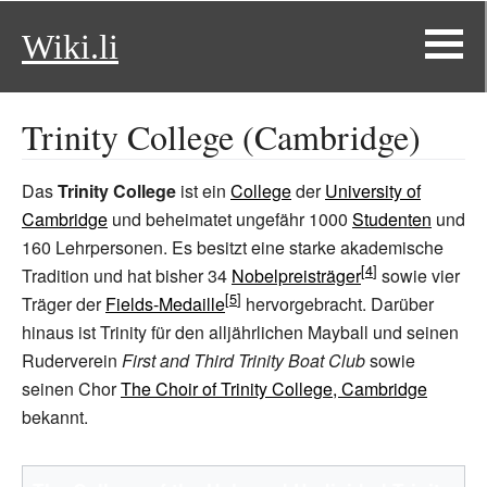
Wiki.li
Trinity College (Cambridge)
Das
Trinity College
ist ein
College
der
University of
Cambridge
und beheimatet ungefähr 1000
Studenten
und
160
Lehrpersonen. Es besitzt eine starke akademische
Tradition und hat bisher 34
Nobelpreisträger
sowie vier
Träger der
Fields-Medaille
hervorgebracht. Darüber
hinaus ist Trinity für den alljährlichen
Mayball
und seinen
Ruderverein
First and Third Trinity Boat Club
sowie
seinen Chor
The Choir of Trinity College, Cambridge
bekannt.