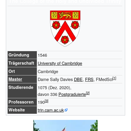
The College of the Holy and Undivided Trinity
Gründung
1546
Trägerschaft
University of Cambridge
Ort
Cambridge
Master
Dame
Sally Davies
DBE
,
FRS
, FMedSci
Studierende
1075 (Dez. 2020),
davon 336
Postgraduierte
Professoren
190
Website
trin.cam.ac.uk