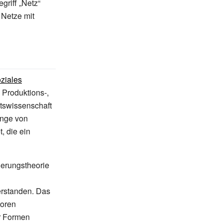
griff „Netz“
 Netze mit
ziales
Produktions-,
itswissenschaft
enge von
, die ein
uerungstheorie
erstanden. Das
toren
r Formen