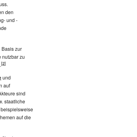
uss.
en den
ng- und -
nde
 Basis zur
 nutzbar zu
.
e
und
n auf
Akteure sind
. staatliche
n beispielsweise
Themen auf die