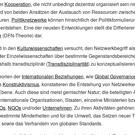
ter
Kooperation
, die nicht unbedingt dezentral organisiert sein m
ird von beiden Ansätzen der Austausch von Ressourcen zwisch
euren.
Politiknetzwerke
können hinsichtlich der Politikformulieru
entstehen. Eine der neusten Entwicklungen stellt die Differiere
e
(DFN-Theorie) dar.
d in den
Kulturwissenschaften
versucht, den Netzwerkbegriff als
der Einzelwissenschaften über bestimmte Gegenstandsbereiche
alb transdisziplinär (
Transdisziplinarität
) zu konzeptualisieren
eorien der
Internationalen Beziehungen
, wie
Global Governanc
es
Konstruktivismus
, konstatieren die Entstehung von Netzwerke
 Ebene. Auch diese sind meist gemischter Natur; die beteiligten 
internationale Organisationen, Staaten, einzelne Ministerien bzw
Os
,
NGOs
und/oder
Unternehmen
. Zu ihren Aktivitäten gehöre
 bestimmte Minderheiten und für die Umwelt, das Setzen neuer 
 sowie das Verhandeln von globalen Standards.