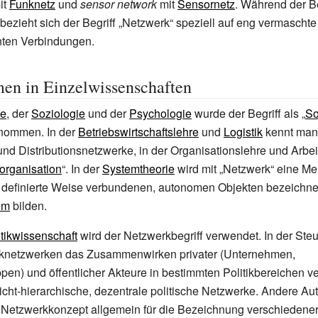
it
Funknetz
und
sensor network
mit
Sensornetz
. Während der Be
 bezieht sich der Begriff „Netzwerk“ speziell auf eng vermaschte
nten Verbindungen.
en in Einzelwissenschaften
ie
, der
Soziologie
und der
Psychologie
wurde der Begriff als „
So
rnommen. In der
Betriebswirtschaftslehre
und
Logistik
kennt man 
nd Distributionsnetzwerke, in der Organisationslehre und Arbe
organisation
“. In der
Systemtheorie
wird mit „Netzwerk“ eine M
 definierte Weise verbundenen, autonomen Objekten bezeichnet
em
bilden.
itikwissenschaft
wird der Netzwerkbegriff verwendet. In der Ste
itiknetzwerken das Zusammenwirken privater (Unternehmen,
pen) und öffentlicher Akteure in bestimmten Politikbereichen v
icht-hierarchische, dezentrale politische Netzwerke. Andere Au
Netzwerkkonzept allgemein für die Bezeichnung verschiedene