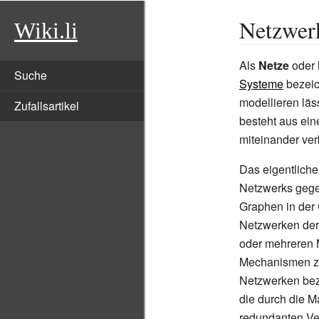
Netzwer
Wiki.li
Als
Netze
oder
Suche
Systeme
bezeic
modellieren läs
Zufallsartikel
besteht aus ei
miteinander ve
Das eigentlich
Netzwerks gege
Graphen in der 
Netzwerken der 
oder mehreren 
Mechanismen zu
Netzwerken bezi
die durch die 
redundanten Ve