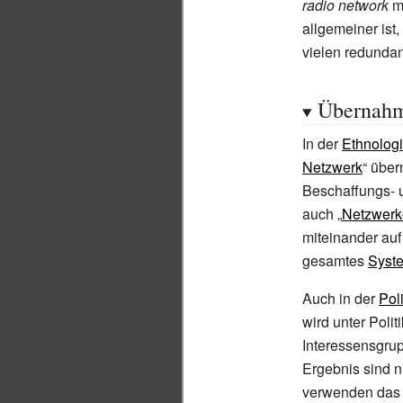
radio network
m
allgemeiner ist,
vielen redunda
Übernahm
In der
Ethnolog
Netzwerk
“ übe
Beschaffungs- u
auch „
Netzwerk
miteinander auf
gesamtes
Syst
Auch in der
Pol
wird unter Pol
Interessensgrup
Ergebnis sind n
verwenden das 