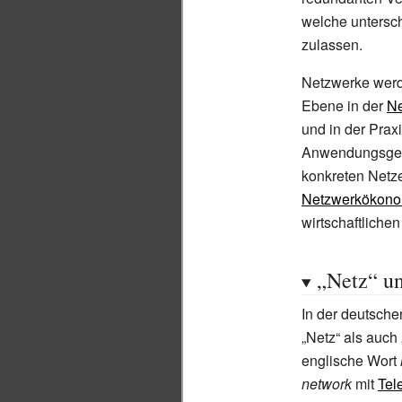
welche untersc
zulassen.
Netzwerke werd
Ebene in der
Ne
und in der Praxi
Anwendungsgeb
konkreten Netz
Netzwerkökono
wirtschaftliche
„Netz“ u
In der deutsch
„Netz“ als auch
englische Wort
network
mit
Tel