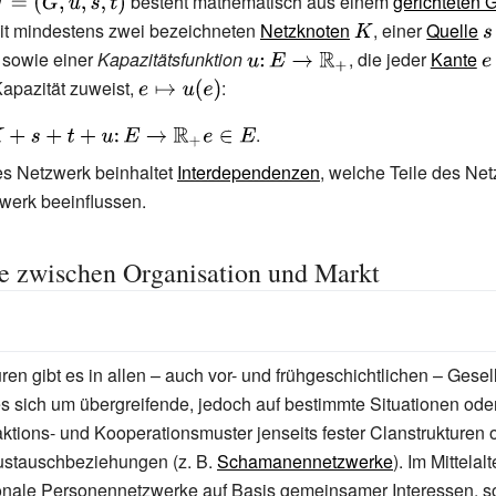
\displaystyle
besteht mathematisch aus einem
gerichteten 
=(G,u,s,t)}
t mindestens zwei bezeichneten
Netzknoten
{\displaystyle
, einer
Quelle
{
K}
s
style
isplaystyle
, sowie einer
Kapazitätsfunktion
{\displaystyle
, die jeder
Kante
{
Kapazität zuweist,
{\displaystyle
:
u\colon
e\
e\mapsto
E\rightarrow
.
u(e)}
\mathbb {R}
\colon
tes Netzwerk beinhaltet
Interdependenzen
, welche Teile des Ne
_{+}}
werk beeinflussen.
{+}e\in
e zwischen Organisation und Markt
ren gibt es in allen – auch vor- und frühgeschichtlichen – Gesel
s sich um übergreifende, jedoch auf bestimmte Situationen ode
aktions- und Kooperationsmuster jenseits fester Clanstrukturen 
ustauschbeziehungen (z.
B.
Schamanennetzwerke
). Im Mittelal
onale Personennetzwerke auf Basis gemeinsamer Interessen, s