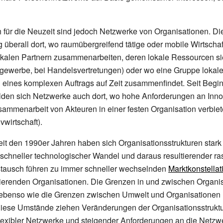
h für die Neuzeit sind jedoch Netzwerke von Organisationen. D
ig überall dort, wo raumübergreifend tätige oder mobile Wirtscha
kalen Partnern zusammenarbeiten, deren lokale Ressourcen si
gewerbe, bei Handelsvertretungen) oder wo eine Gruppe lokaler
 eines komplexen Auftrags auf Zeit zusammenfindet. Seit Begin
lden sich Netzwerke auch dort, wo hohe Anforderungen an Inno
mmenarbeit von Akteuren in einer festen Organisation verbiet
vwirtschaft).
it den 1990er Jahren haben sich Organisationsstrukturen stark 
 schneller technologischer Wandel und daraus resultierender ra
stausch führen zu immer schneller wechselnden
Marktkonstella
gierenden Organisationen. Die Grenzen in und zwischen Organi
 ebenso wie die Grenzen zwischen Umwelt und Organisationen 
Diese Umstände ziehen Veränderungen der Organisationsstruktu
lexibler Netzwerke und steigender Anforderungen an die
Netzw