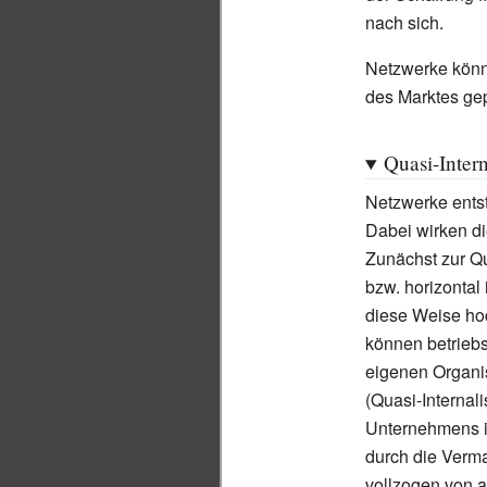
nach sich.
Netzwerke könn
des Marktes gep
Quasi-Inter
Netzwerke ents
Dabei wirken di
Zunächst zur Qua
bzw. horizontal 
diese Weise hoc
können betrieb
eigenen Organi
(Quasi-Internali
Unternehmens i
durch die
Verma
vollzogen von 