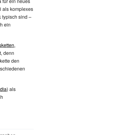
 für ein neues
i als komplexes
 typisch sind –
h ein
ketten
,
, denn
rkette den
rschiedenen
dia
) als
ch