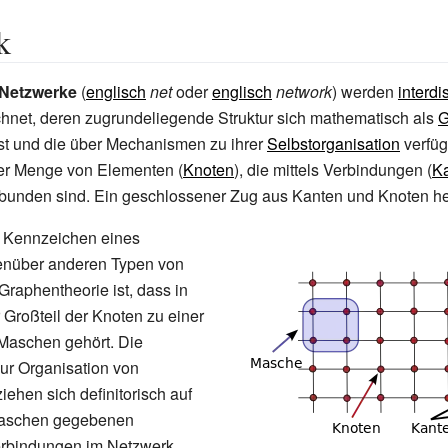
k
Netzwerke
(
englisch
net
oder
englisch
network
) werden
interdi
hnet, deren zugrundeliegende Struktur sich mathematisch als
G
st und die über Mechanismen zu ihrer
Selbstorganisation
verfüg
ner Menge von Elementen (
Knoten
), die mittels Verbindungen (
K
rbunden sind. Ein geschlossener Zug aus Kanten und Knoten h
e Kennzeichen eines
nüber anderen Typen von
Graphentheorie ist, dass in
Großteil der Knoten zu einer
Maschen gehört. Die
r Organisation von
ehen sich definitorisch auf
Maschen gegebenen
rbindungen im Netzwerk,