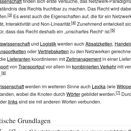
ssenschaft
finden sich erste Versuche, das Netzwerk-Paradigma
rständnis des Rechts fruchtbar zu machen. Das Recht wird dabe
fen.
Es weist auch die Eigenschaften auf, die für ein Netzwerk
t, Interaktivität und Non-Linearität.
Zunehmend entwickelt sic
ür, dass das Recht deshalb ein „unscharfes Recht“ ist.
tswissenschaft
und
Logistik
werden auch
Absatzketten
,
Handels
ansportketten
oder
Vertriebsketten
zu den Netzwerken gerechnet
 die
Lieferanten
koordinieren mit
Zeitmanagement
in einer Liefe
port
von
Transportgut
vor allem im
kombinierten Verkehr
mit ve
n
.
wissenschaft
werden im weiteren Sinne auch
Lexika
(wie
Wikipe
tanden, wobei die Knoten durch
Wörter
gebildet werden.
Dur
der
links
sind sie mit anderen Worten verbunden.
ische Grundlagen