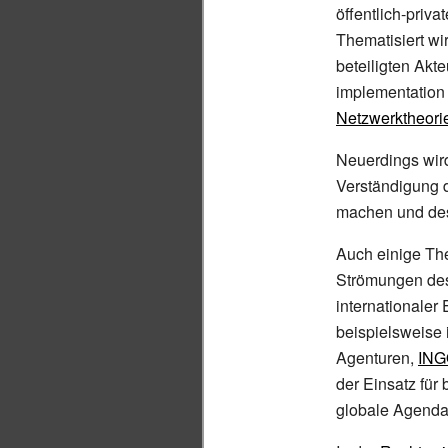
öffentlich-priva
Thematisiert w
beteiligten Akt
implementation 
Netzwerktheori
Neuerdings wir
Verständigung 
machen und desh
Auch einige Th
Strömungen d
internationaler
beispielsweise 
Agenturen,
ING
der Einsatz für
globale Agenda