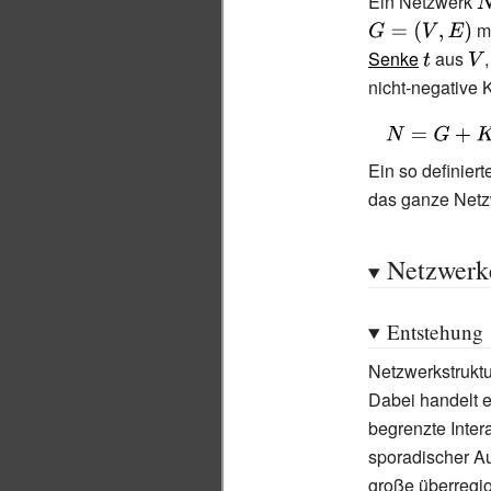
Ein Netzwerk
{
N
mi
Senke
{\display
aus
{\d
nicht-negative 
t}
V}
{\displaystyle
N=G+K+s+t+u
Ein so definier
E\rightarrow
das ganze Netz
\mathbb {R} _
E}
Netzwerk
Entstehung
Netzwerkstruktu
Dabei handelt e
begrenzte Inter
sporadischer A
große überregi