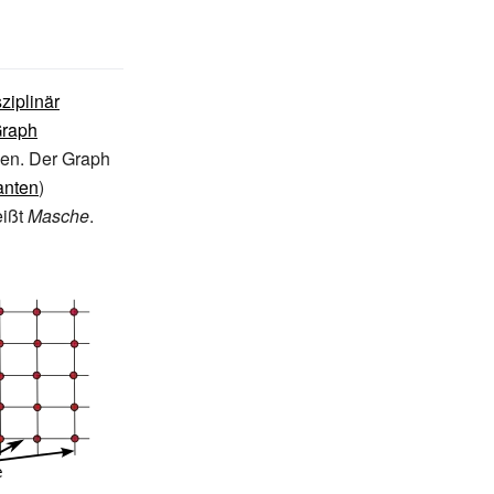
sziplinär
raph
en. Der Graph
anten
)
eißt
Masche
.