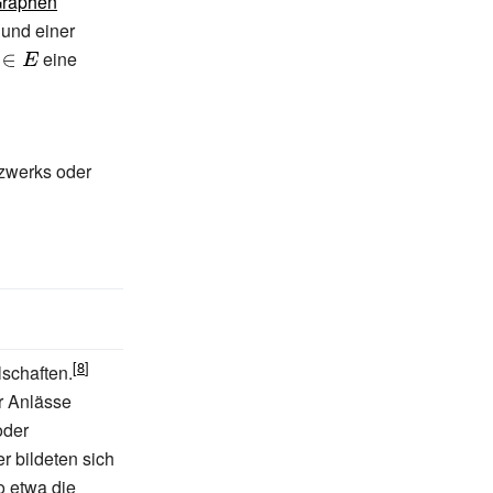
Graphen
{\displaystyle
G=(V,E)}
\displaystyle
und einer
}
\displaystyle
eine
in E}
tzwerks oder
lschaften.
r Anlässe
oder
ter bildeten sich
o etwa die