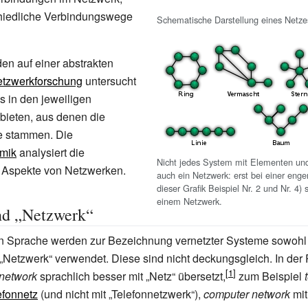
hiedliche Verbindungswege
Schematische Darstellung eines Netze
en auf einer abstrakten
tzwerkforschung
untersucht
s in den jeweiligen
ieten, aus denen die
e stammen. Die
mik
analysiert die
Nicht jedes System mit Elementen und
n Aspekte von Netzwerken.
auch ein Netzwerk: erst bei einer eng
dieser Grafik Beispiel Nr. 2 und Nr. 4)
einem Netzwerk.
nd „Netzwerk“
en Sprache werden zur Bezeichnung vernetzter Systeme sowohl 
 „Netzwerk“ verwendet. Diese sind nicht deckungsgleich. In der
network
sprachlich besser mit „Netz“ übersetzt,
zum Beispiel
efonnetz
(und nicht mit „Telefonnetzwerk“),
computer network
mi