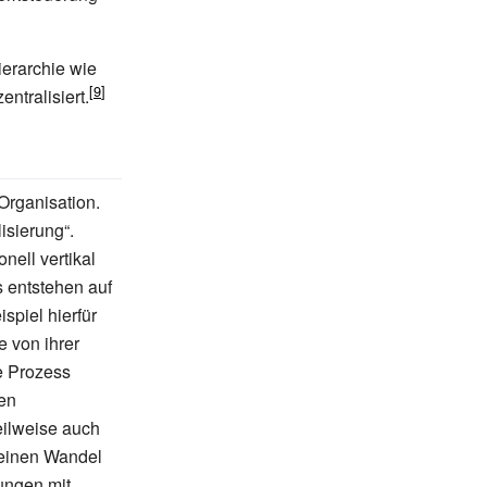
erarchie wie
ntralisiert.
Organisation.
lisierung
“.
nell vertikal
s entstehen auf
spiel hierfür
e von ihrer
e Prozess
nen
eilweise auch
 einen Wandel
ungen mit