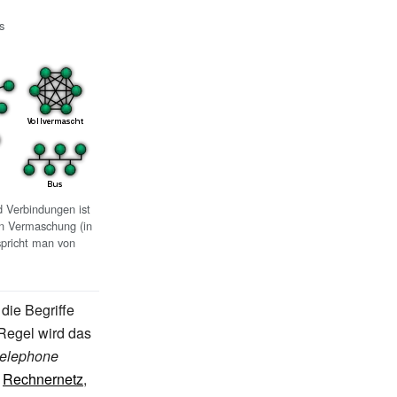
s
 Verbindungen ist
en Vermaschung (in
 spricht man von
die Begriffe
 Regel wird das
telephone
t
Rechnernetz
,