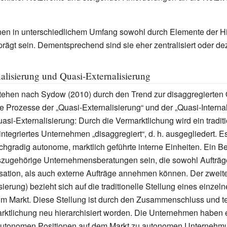
en in unterschiedlichem Umfang sowohl durch Elemente der Hi
rägt sein. Dementsprechend sind sie eher zentralisiert oder deze
nalisierung und Quasi-Externalisierung
tehen nach Sydow (2010) durch den Trend zur disaggregierten 
e Prozesse der „
Quasi-Externalisierung
“ und der „
Quasi-Interna
si-Externalisierung: Durch die Vermarktlichung wird ein traditio
integriertes Unternehmen „disaggregiert“, d.
h. ausgegliedert. E
hgradig autonome, marktlich geführte interne Einheiten. Ein Bei
szugehörige
Unternehmensberatungen
sein, die sowohl Aufträg
sation, als auch externe Aufträge annehmen können. Der zweit
sierung) bezieht sich auf die traditionelle Stellung eines einzel
m Markt. Diese Stellung ist durch den Zusammenschluss und t
rktlichung
neu hierarchisiert worden. Die Unternehmen haben
autonomen Positionen auf dem Markt zu autonomen Unternehm