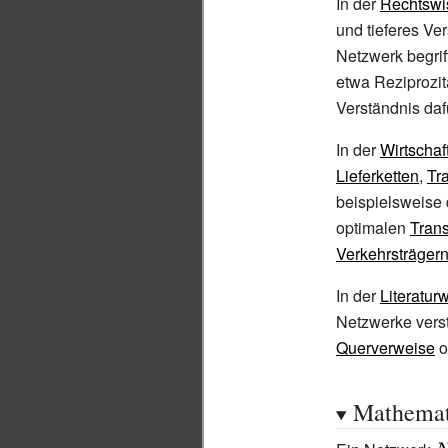
In der
Rechtswi
und tieferes Ve
Netzwerk begrif
etwa Reziprozitä
Verständnis daf
In der
Wirtschaf
Lieferketten
,
Tr
beispielsweise
optimalen
Trans
Verkehrsträger
In der
Literatur
Netzwerke vers
Querverweise
o
Mathemat