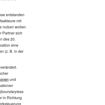
iese entstanden
ftsakteure mit
e nutzen wollen
 Partner sich
n des 20.
vation eine
en (z.
B. in der
verändert.
scher
tionen
und
sationen
(
boundaryless
r in Richtung
erksteuerung