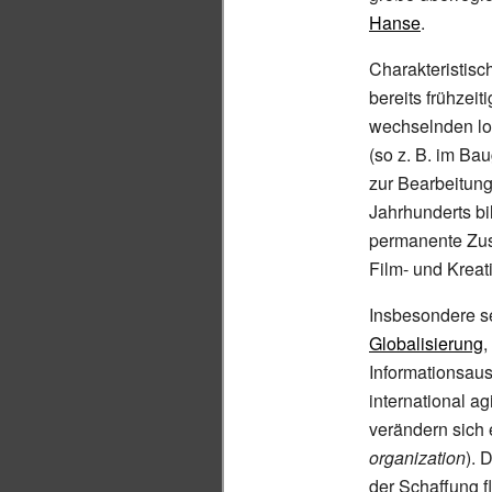
Hanse
.
Charakteristisc
bereits frühzeit
wechselnden lo
(so z.
B. im Bau
zur Bearbeitung
Jahrhunderts bi
permanente Zusa
Film- und Kreati
Insbesondere se
Globalisierung
,
Informationsau
international a
verändern sich
organization
). 
der Schaffung f