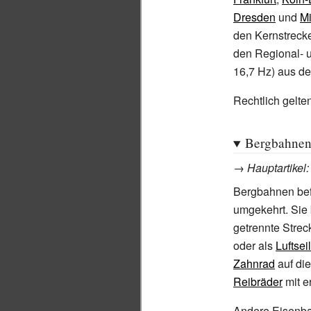
Dresden
und
Mi
den Kernstrecke
den Regional- 
16,7
Hz) aus de
Rechtlich gelte
Bergbahne
→
Hauptartikel
Bergbahnen befö
umgekehrt. Sie
getrennte Stre
oder als
Luftse
Zahnrad
auf die
Reibräder
mit e
Andere Eisenba