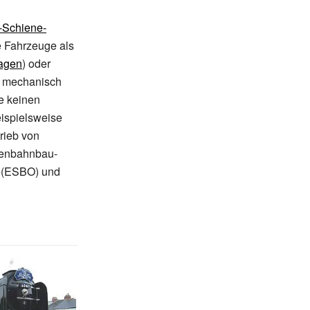
-Schiene-
e Fahrzeuge als
agen
) oder
e mechanisch
e keinen
eispielsweise
rieb von
senbahnbau-
n (ESBO) und