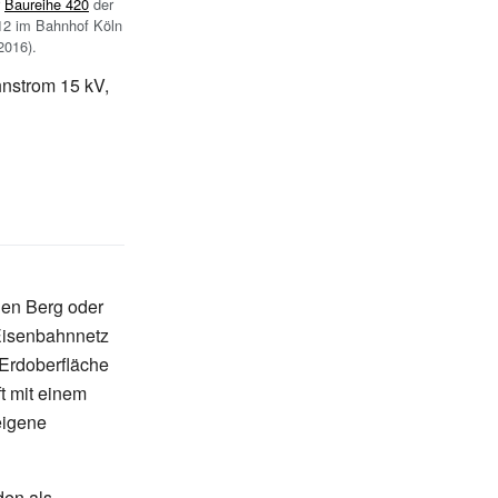
r
Baureihe 420
der
12 im Bahnhof Köln
2016).
nstrom
15 kV,
nen Berg oder
isenbahnnetz
 Erdoberfläche
t mit einem
eigene
den als