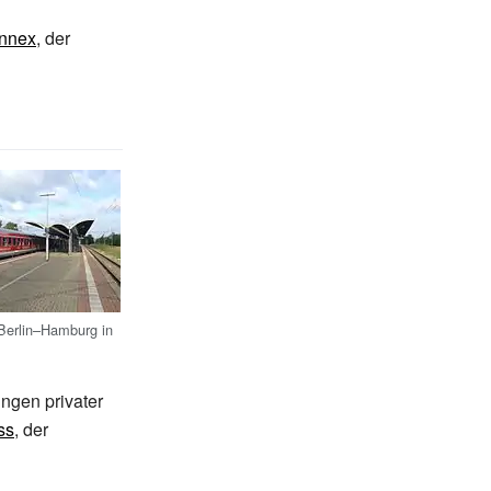
onnex
, der
 Berlin–Hamburg in
ngen privater
ss
, der