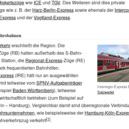
igkeitszüge
wie
ICE
und
TGV
. Des Weiteren sind dies private
ge wie z.
B. der
Harz-Berlin-Express
sowie ehemals der
Interc
Express
und der
Vogtland-Express
.
ehrsbahnen
rkehr
erschließt die Region. Die
Züge (RB) halten außerhalb des S-Bahn-
 Station, die
Regional-Express
-Züge (RE)
tark frequentierten Bahnhöfen.
Express
(IRE) hält nur an ausgewählten
ird teilweise vom
SPNV-Aufgabenträger
Interregio-Express
eispiel
Baden-Württemberg
), teilweise
Salzwedel
irtschaftlich betrieben (zum Beispiel auf
lin – Hamburg). Vergleichbar damit sind überregionale Verbindu
ehrsunternehmen
, wie beispielsweise der
Hamburg-Köln-Expre
ahverkehrszug verkehrt
.