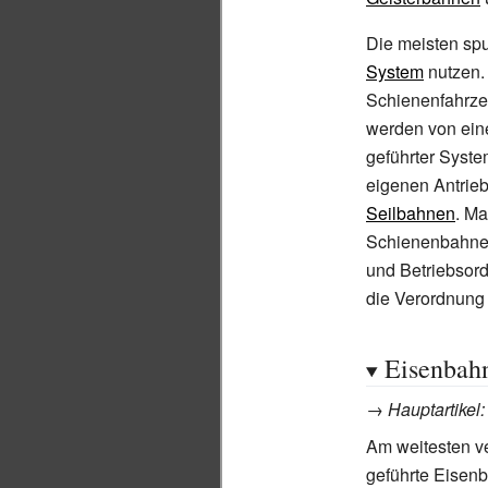
Die meisten sp
System
nutzen.
Schienenfahrze
werden von ein
geführter Syst
eigenen Antrie
Seilbahnen
. Ma
Schienenbahnen
und Betriebsor
die Verordnung
Eisenbah
→
Hauptartikel
Am weitesten ve
geführte Eisenb