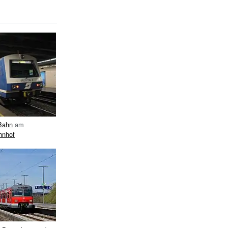
Bahn
am
hnhof