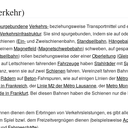
erkehr)
purgebundene
Verkehrs-
beziehungsweise Transportmittel und e
Verkehrsinfrastruktur
. Sie sind spurgebunden, indem sie auf ode
chienen (
Ein-
und Zweischienenbahn,
Standseilbahn
,
Hängeba
r einem
Magnetfeld
(
Magnetschwebebahn
) schweben, auf gesp
tseilbahn
) rollen beziehungsweise oder einer
Oberleitung
(
Glei
le auf Leitschienen fahrenden
Fahrzeuge
haben
Stahlräder
mit
S
anz, wenn sie auf zwei
Schienen
fahren. Vereinzelt fahren Bahn
n
Rädern
auf
Beton
-Fahrspuren, wie auf einigen Linien der
Métro
in Frankreich
, der
Linie M2 der Métro Lausanne
, der
Metro Mont
e in Frankfurt
. Bei diesen Bahnen haben die Schienen nur die 
nen dienen dem Erbringen von Verkehrsleistungen, es gibt all
m Spiel bzwl. dem Freizeitvergnügen dienen (beispielsweise
Ac
und
Fahrgeschäfte
).