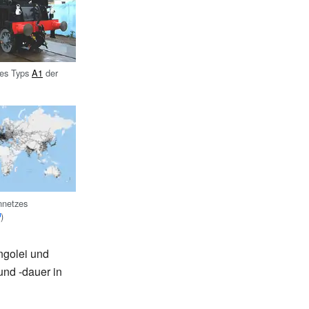
es Typs
A1
der
nnetzes
)
ngolei und
nd -dauer in