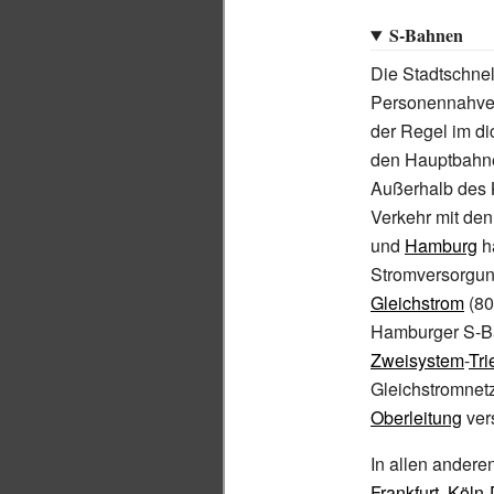
S-Bahnen
Die Stadtschne
Personennahver
der Regel im di
den Hauptbahn
Außerhalb des 
Verkehr mit den
und
Hamburg
h
Stromversorgun
Gleichstrom
(80
Hamburger S-B
Zweisystem
-
Tr
Gleichstromnet
Oberleitung
ver
In allen andere
Frankfurt
,
Köln-