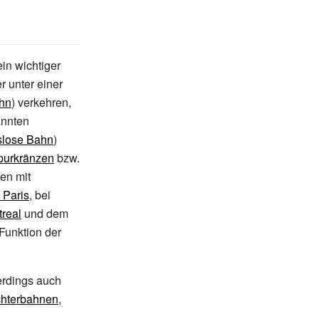
in wichtiger
r unter einer
hn
) verkehren,
annten
slose Bahn
)
purkränzen
bzw.
en mit
 Paris
, bei
real
und dem
Funktion der
erdings auch
hterbahnen
,