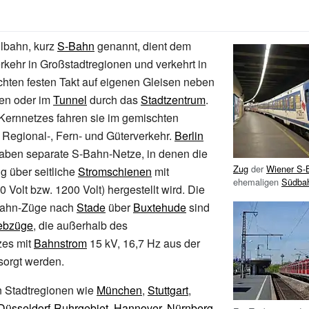
llbahn, kurz
S-Bahn
genannt, dient dem
kehr in Großstadtregionen und verkehrt in
chten festen Takt auf eigenen Gleisen neben
en oder im
Tunnel
durch das
Stadtzentrum
.
Kernnetzes fahren sie im gemischten
 Regional-, Fern- und Güterverkehr.
Berlin
aben separate S-Bahn-Netze, in denen die
Zug
der
Wiener S-
g über seitliche
Stromschienen
mit
ehemaligen
Südba
0 Volt bzw. 1200 Volt) hergestellt wird. Die
ahn-Züge nach
Stade
über
Buxtehude
sind
iebzüge
, die außerhalb des
zes mit
Bahnstrom
15
kV, 16,7
Hz aus der
sorgt werden.
n Stadtregionen wie
München
,
Stuttgart
,
Düsseldorf-Ruhrgebiet
,
Hannover
,
Nürnberg
,