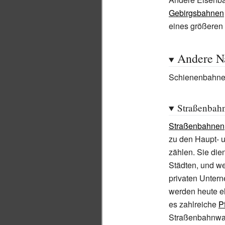
Gebirgsbahnen
eines größeren
Andere N
Schienenbahnen
Straßenbah
Straßenbahnen
zu den Haupt-
zählen. Sie die
Städten, und w
privaten Unter
werden heute el
es zahlreiche
P
Straßenbahnwag