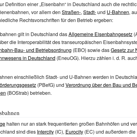
zur Definition einer „Eisenbahn“ in Deutschland auch die recht
ienenbahnen, vor allem den
Straßen-
,
Stadt-
und
U-Bahnen
, a
hiedliche Rechtsvorschriften für den Betrieb ergeben:
bahnen gilt in Deutschland das
Allgemeine Eisenbahngesetz
(
ber die Interoperabilität des transeuropäischen Eisenbahnsys
nbahn-Bau- und Betriebsordnung
(EBO) sowie das
Gesetz zur
hnwesens in Deutschland
(EneuOG). Hierzu zählen i.
d.
R. auch
hnen einschließlich Stadt- und U-Bahnen werden in Deutschl
örderungsgesetz
(PBefG) und
Verordnung über den Bau und Be
nen
(BOStrab) betrieben.
rsbahnen
üge
halten nur an stark frequentierten großen Bahnhöfen und ve
schland sind dies
Intercity
(IC),
Eurocity
(EC) und außerdem die