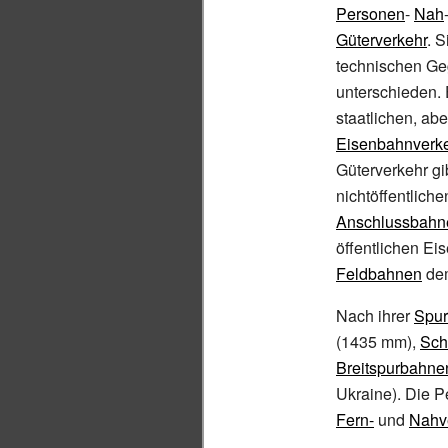
Personen
-
Nah
Güterverkehr
. 
technischen Ge
unterschieden.
staatlichen, ab
Eisenbahnverk
Güterverkehr g
nichtöffentliche
Anschlussbahn
öffentlichen E
Feldbahnen
dem
Nach ihrer
Spur
(1435
mm),
Sch
Breitspurbahne
Ukraine). Die 
Fern-
und
Nahv