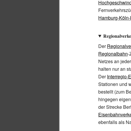
Hochgeschwind
Fernverkehrszü
Hamburg-Köln-
Regionalverk
Der
Regionalve
Regionalbahn
-
Netzes an jeder
halten nur an s
Der
Interregio-
Stationen und w
bestellt (zum B
hingegen eigenw
der Strecke Ber
Eisenbahnverk
ebenfalls als N