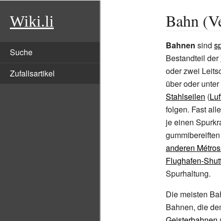
Bahn (V
Wiki.li
Bahnen
sind
s
Suche
Bestandteil der
oder zwei Leits
Zufallsartikel
über oder unte
Stahlseilen
(
Luf
folgen. Fast al
je einen Spurkr
gummibereifte
anderen Métros 
Flughafen-Shuttl
Spurhaltung.
Die meisten Bah
Bahnen, die de
Geisterbahnen