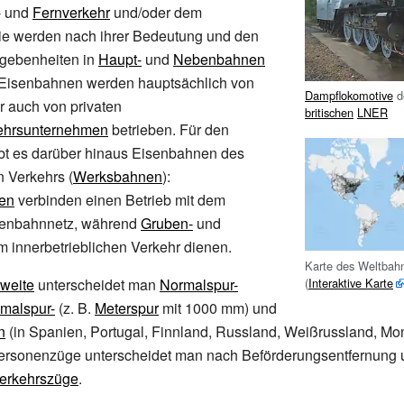
- und
Fernverkehr
und/oder dem
Sie werden nach ihrer Bedeutung und den
gebenheiten in
Haupt-
und
Nebenbahnen
 Eisenbahnen werden hauptsächlich von
Dampflokomotive
d
er auch von privaten
britischen
LNER
ehrsunternehmen
betrieben. Für den
ibt es darüber hinaus Eisenbahnen des
n Verkehrs (
Werksbahnen
):
en
verbinden einen Betrieb mit dem
isenbahnnetz, während
Gruben-
und
 innerbetrieblichen Verkehr dienen.
Karte des Weltbah
(
Interaktive Karte
weite
unterscheidet man
Normalspur-
malspur-
(z.
B.
Meterspur
mit 1000
mm) und
n
(in Spanien, Portugal, Finnland, Russland, Weißrussland, Mo
Personenzüge unterscheidet man nach Beförderungsentfernung u
erkehrszüge
.