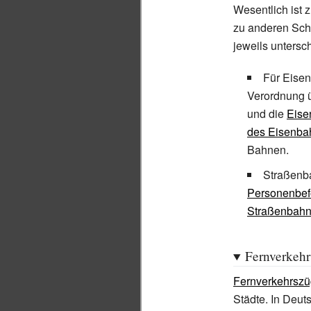
Wesentlich ist 
zu anderen Sch
jeweils untersc
Für Eisen
Verordnung ü
und die
Eise
des Eisenba
Bahnen.
Straßenba
Personenbef
Straßenbah
Fernverkeh
Fernverkehrsz
Städte. In Deut