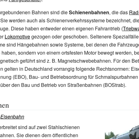
urgebundenen Bahnen sind die
Schienenbahnen
, die das
Rad
 Sie werden auch als Schienenverkehrssysteme bezeichnet, di
uge. Diese haben entweder einen eigenen Fahrantrieb (
Triebw
er
Lokomotive
gezogen oder geschoben. Seltenere Spezialfäll
eme sind Hängebahnen sowie Systeme, bei denen die Fahrzeug
b haben, sondern von einem ortsfesten Motor bewegt werden, b
gnetisch geführt sind z.
B. Magnetschwebebahnen. Für den Bet
 gelten in Deutschland vorrangig folgende Rechtsnormen: Ei
dnung (EBO), Bau- und Betriebsordnung für Schmalspurbahne
 über den Bau und Betrieb von Straßenbahnen (BOStrab).
nen
:
Eisenbahn
rbreitet sind auf zwei Stahlschienen
ahnen. Sie dienen dem öffentlichen