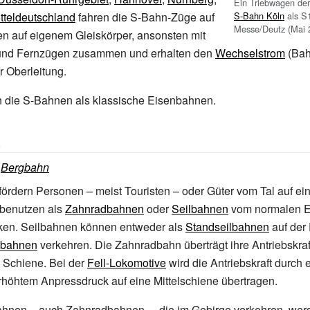
Ein Triebwagen de
S-Bahn Köln
als S
tteldeutschland
fahren die S-Bahn-Züge auf
Messe/Deutz (Mai 
n auf eigenem Gleiskörper, ansonsten mit
und Fernzügen zusammen und erhalten den
Wechselstrom
(Bah
r Oberleitung.
n die S-Bahnen als klassische Eisenbahnen.
n
:
Bergbahn
rdern Personen – meist Touristen – oder Güter vom Tal auf ei
 benutzen als
Zahnradbahnen
oder
Seilbahnen
vom normalen E
cken. Seilbahnen können entweder als
Standseilbahnen
auf der
ilbahnen
verkehren. Die Zahnradbahn überträgt ihre Antriebskraf
 Schiene. Bei der
Fell-Lokomotive
wird die Antriebskraft durch 
rhöhtem Anpressdruck auf eine Mittelschiene übertragen.
hnen – auch Zahnradbahnen –, die im Gebirge verkehren, wer