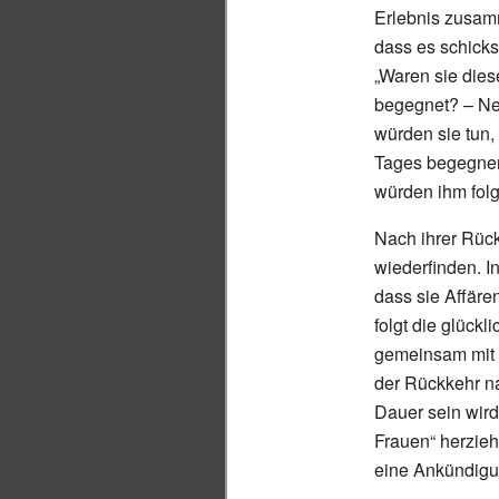
Erlebnis zusamm
dass es schicksa
„Waren sie die
begegnet? – Ne
würden sie tun,
Tages begegne
würden ihm folg
Nach ihrer Rück
wiederfinden. I
dass sie Affären
folgt die glückl
gemeinsam mit 
der Rückkehr na
Dauer sein wird
Frauen“ herzieht
eine Ankündigun