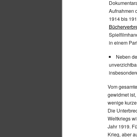
Dokumentarau
Aufnahmen d
1914 bis 19
Bücherverbr
Spielfilmhan
in einem Par
Neben der
unverzichtba
insbesonder
Vom gesamten
gewidmet ist,
wenige kurz
Die Unterbre
Weltkriegs wi
Jahr 1919. F
Krieg, aber 