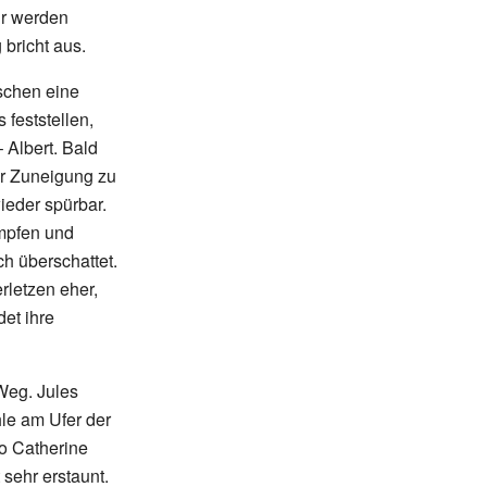
ir werden
 bricht aus.
schen eine
feststellen,
 Albert. Bald
er Zuneigung zu
ieder spürbar.
mpfen und
h überschattet.
rletzen eher,
det ihre
 Weg. Jules
hle am Ufer der
o Catherine
 sehr erstaunt.