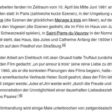
rbeiten fanden im Zeitraum vom 10. April bis Mitte Juni 1961 a
ten statt: In Paris (zahlreiche kurze Szenen), in der Umgebung
ce
(die Szenen der glücklichen
Menage à trois
am Meer), auf d
n den Vogesen (die Szenen gedreht, die im Film im Haus von J
 Schwarzwald spielen), in
Saint-Pierre-du-Vauvray
in der Norma
dé
steht, das Haus, das Jules und Catherine Anfang der 1930e
ich auf dem Friedhof von Straßburg.
er Arbeit am Drehbuch mit Jean Gruault hatte Truffaut zunächs
r den Film gedacht: „un pur amour à trois“ (eine reine Liebe zu drit
, 1960, als er die konkreten Planungen des Films begann, hatte 
ne amerikanische Vertraute Helen Scott geahnt, dass der Film let
l zeigen werde;
Jules et Jim
werde wohl „durch die Freude und 
emonstration der Unmöglichkeit einer dauerhaften Liebesbezie
s Paares“.
filmhandlung wird einige Male unterbrochen von zeitgenössisc