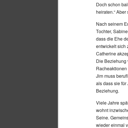
Doch schon bald
heiraten.“ Aber
Nach seinem En
Tochter, Sabine
dass die Ehe de
entwickelt sich
Catherine akzep
Die Beziehung 
Racheaktionen u
Jim muss berufli
als dass sie fü
Beziehung.
Viele Jahre spä
wohnt inzwische
Seine. Gemeins
wieder einmal v