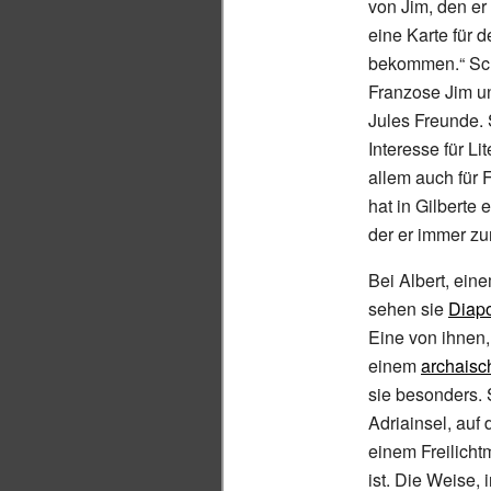
von Jim, den er 
eine Karte für d
bekommen.“ Sch
Franzose Jim un
Jules Freunde. S
Interesse für Li
allem auch für 
hat in Gilberte 
der er immer z
Bei Albert, ein
sehen sie
Diapo
Eine von ihnen,
einem
archaisc
sie besonders. 
Adriainsel, auf 
einem Freilicht
ist. Die Weise, 