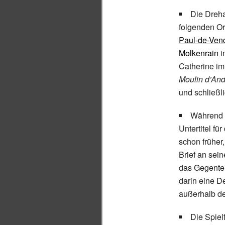
Die Dreha
folgenden Or
Paul-de-Ven
Molkenrain
i
Catherine im
Moulin d’An
und schließl
Während d
Untertitel fü
schon früher
Brief an sei
das Gegentei
darin eine D
außerhalb de
Die Spiel