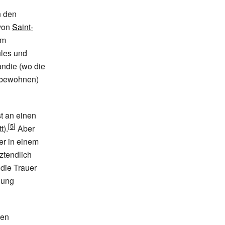
n den
 von
Saint-
em
ules und
ndie (wo die
r bewohnen)
t an einen
t).
Aber
er in einem
ztendlich
die Trauer
hung
hen