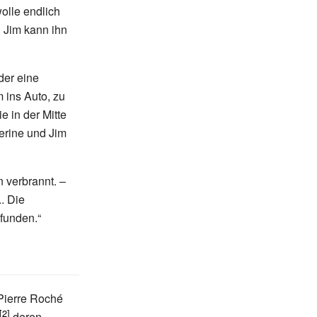
olle endlich
. Jim kann ihn
der eine
 ins Auto, zu
e in der Mitte
herine und Jim
 verbrannt. –
.. Die
funden.“
Pierre Roché
deren