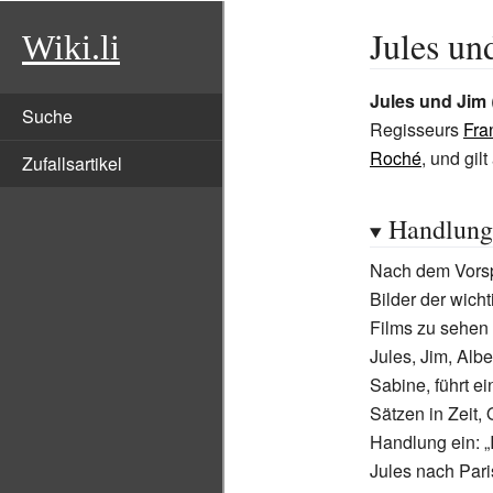
Jules un
Wiki.li
Jules und Jim
Suche
Regisseurs
Fra
Roché
, und gil
Zufallsartikel
Handlung
Nach dem Vors
Bilder der wich
Films zu sehen 
Jules, Jim, Albe
Sabine, führt e
Sätzen in Zeit,
Handlung ein: „
Jules nach Par