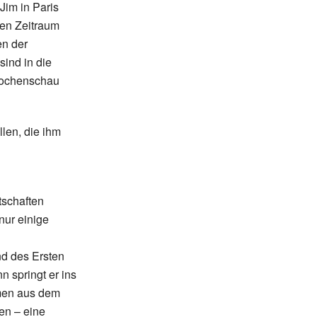
Jim in Paris
den Zeitraum
n der
ind in die
 Wochenschau
llen, die ihm
tschaften
nur einige
nd des Ersten
 springt er ins
hmen aus dem
en – eine