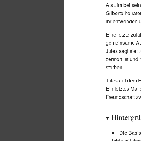
Als Jim bei sei
Gilberte heirat
ihr entwenden u
Eine letzte zuf
gemeinsame Auto
Jules sagt sie: 
zerstört ist und
sterben.
Jules auf dem F
Ein letztes Mal 
Freundschaft zw
Hintergr
Die Basi
lebte mit d