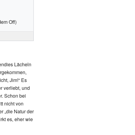
dem Off)
bendies Lächeln
 vorgekommen,
icht, Jim!“ Es
r verliebt, und
r. Schon bei
t nicht von
r „die Natur der
rkt es, eher wie