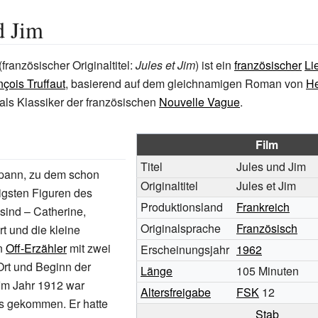
d Jim
(französischer Originaltitel:
Jules et Jim
) ist ein
französischer
Li
nçois Truffaut
, basierend auf dem gleichnamigen Roman von
He
t als Klassiker der französischen
Nouvelle Vague
.
Film
Titel
Jules und Jim
pann, zu dem schon
Originaltitel
Jules et Jim
tigsten Figuren des
Produktionsland
Frankreich
sind – Catherine,
Originalsprache
Französisch
rt und die kleine
in
Off-Erzähler
mit zwei
Erscheinungsjahr
1962
 Ort und Beginn der
Länge
105
Minuten
Im Jahr 1912 war
Altersfreigabe
FSK
12
is gekommen. Er hatte
Stab