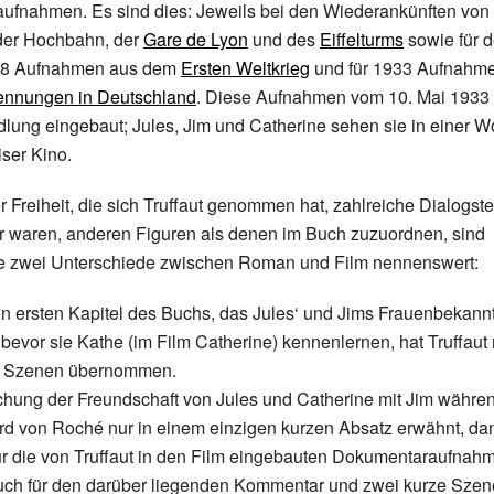
fnahmen. Es sind dies: Jeweils bei den Wiederankünften von 
er Hochbahn, der
Gare de Lyon
und des
Eiffelturms
sowie für 
18 Aufnahmen aus dem
Ersten Weltkrieg
und für 1933 Aufnahme
ennungen in Deutschland
. Diese Aufnahmen vom 10. Mai 1933 s
dlung eingebaut; Jules, Jim und Catherine sehen sie in einer
iser Kino.
 Freiheit, die sich Truffaut genommen hat, zahlreiche Dialogste
r waren, anderen Figuren als denen im Buch zuzuordnen, sind
e zwei Unterschiede zwischen Roman und Film nennenswert:
 ersten Kapitel des Buchs, das Jules‘ und Jims Frauenbekann
 bevor sie Kathe (im Film Catherine) kennenlernen, hat Truffaut 
e Szenen übernommen.
chung der Freundschaft von Jules und Catherine mit Jim währe
rd von Roché nur in einem einzigen kurzen Absatz erwähnt, dann
ür die von Truffaut in den Film eingebauten Dokumentaraufna
auch für den darüber liegenden Kommentar und zwei kurze Szen