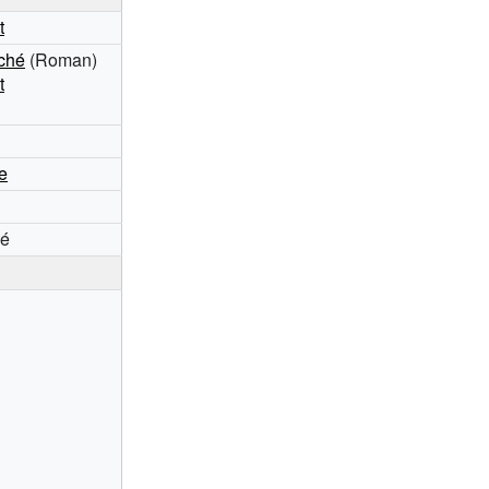
t
ché
(Roman)
t
e
hé