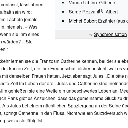
Vanna Urbino
: Gilberte
enfasst, lässt ahnen,
Serge Rezvani
: Albert
lhaft sein wird:
sem Lächeln jemals
Michel Subor
: Erzähler (aus 
in, niemals. – Was
 wenn sie ihm eines
→
Synchronisation
n würden? – Sie
en.“
kehr lernen sie die Französin Catherine kennen, bei der sie e
n der kurzen Zeit, die ihre Freundschaft bisher besteht, war es
 mit denselben Frauen hatten. Jetzt aber sagt Jules: „Die bitte n
ichste Zeit im Leben der drei. Jules und Catherine sind ineinande
Jim genießen sie eine Weile ein unbeschwertes Leben am Mee
ch Paris gibt es Anzeichen, dass das gemeinsame Glück zu drit
. Als Jules bei einem nächtlichen Spaziergang an der Seine übe
, springt Catherine in den Fluss. Nicht wie ein Suizidversuch wi
g, wozu sie fähig ist.