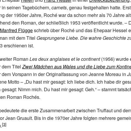
r in seinen Tagebüchern,
carnets
, genau festgehalten hatte. Erst
ang der 1950er Jahre, Roché war da schon mehr als 70 Jahre alt 
end den Roman, der schließlich 1953 veröffentlicht wurde. – 
Manfred Flügge
schrieb über Roché und das Ehepaar Hessel e
man mit dem Titel
Gesprungene Liebe. Die wahre Geschichte zu
3 erschienen ist.
weiter Roman
Les deux anglaises et le continent
(1956) wurde 
r dem Titel
Zwei Mädchen aus Wales und die Liebe zum Kontin
 dem Vorspann in der Originalfassung von Jeanne Moreau in
J
e Motto – „Du hast mir gesagt: Ich liebe dich. Ich habe dir ges
ch gesagt: Nimm mich. Du hast mir gesagt: Geh.“ – stammt tatsäc
ten Roman Rochés.
bedeutete die erste Zusammenarbeit zwischen Truffaut und de
r Jean Gruault. Bis in die 1970er Jahre folgten mehrere geme
.