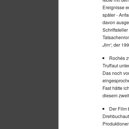
Ereignisse e
später - Anf
davon ausgeh
Schriftsteller
Tatsachenro
Jim“
, der 199
Rochés z
Truffaut unte
Das noch vor
eingesprochen
Fast hätte i
diesem zwei
Der Film 
Drehbuchauto
Produktionen