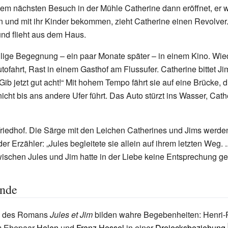
nem nächsten Besuch in der Mühle Catherine dann eröffnet, er w
en und mit ihr Kinder bekommen, zieht Catherine einen Revolver
nd flieht aus dem Haus.
ällige Begegnung – ein paar Monate später – in einem Kino. Wie
fahrt, Rast in einem Gasthof am Flussufer. Catherine bittet Jim
„Gib jetzt gut acht!“ Mit hohem Tempo fährt sie auf eine Brücke, di
 nicht bis ans andere Ufer führt. Das Auto stürzt ins Wasser, Cat
riedhof. Die Särge mit den Leichen Catherines und Jims werden
der Erzähler: „Jules begleitete sie allein auf ihrem letzten Weg. .
ischen Jules und Jim hatte in der Liebe keine Entsprechung ge
ünde
s des Romans
Jules et Jim
bilden wahre Begebenheiten: Henri-
em Ehepaar
Helen
und
Franz Hessel
in einer
Dreiecksbeziehung
,