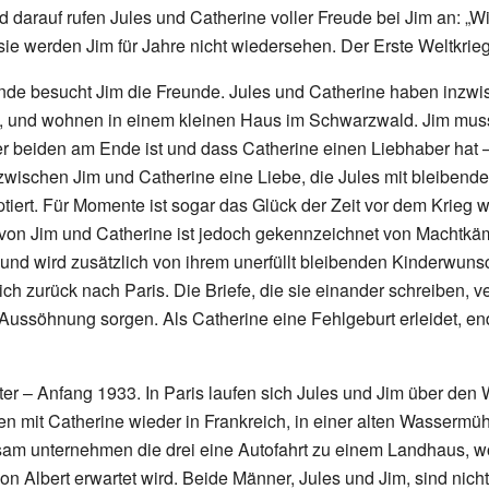
 darauf rufen Jules und Catherine voller Freude bei Jim an: „W
 sie werden Jim für Jahre nicht wiedersehen. Der Erste Weltkrieg
de besucht Jim die Freunde. Jules und Catherine haben inzwi
, und wohnen in einem kleinen Haus im Schwarzwald. Jim muss 
r beiden am Ende ist und dass Catherine einen Liebhaber hat –
 zwischen Jim und Catherine eine Liebe, die Jules mit bleibend
tiert. Für Momente ist sogar das Glück der Zeit vor dem Krieg w
von Jim und Catherine ist jedoch gekennzeichnet von Machtkä
nd wird zusätzlich von ihrem unerfüllt bleibenden Kinderwunsc
ch zurück nach Paris. Die Briefe, die sie einander schreiben, ve
r Aussöhnung sorgen. Als Catherine eine Fehlgeburt erleidet, en
ter – Anfang 1933. In Paris laufen sich Jules und Jim über den
n mit Catherine wieder in Frankreich, in einer alten Wassermü
am unternehmen die drei eine Autofahrt zu einem Landhaus, w
on Albert erwartet wird. Beide Männer, Jules und Jim, sind nicht