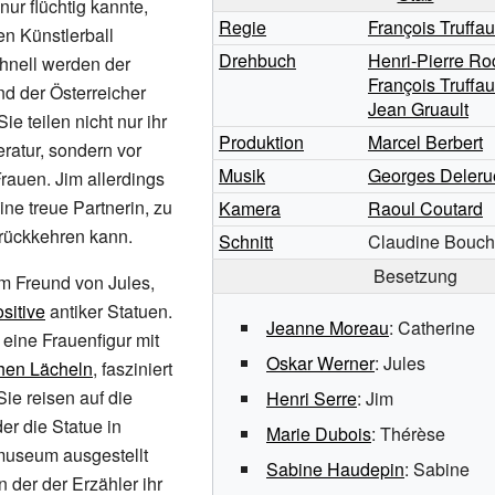
nur flüchtig kannte,
Regie
François Truffau
en Künstlerball
Drehbuch
Henri-Pierre Ro
nell werden der
François Truffau
d der Österreicher
Jean Gruault
ie teilen nicht nur ihr
Produktion
Marcel Berbert
teratur, sondern vor
Musik
Georges Deleru
Frauen. Jim allerdings
eine treue Partnerin, zu
Kamera
Raoul Coutard
urückkehren kann.
Schnitt
Claudine Bouc
Besetzung
em Freund von Jules,
sitive
antiker Statuen.
Jeanne Moreau
: Catherine
 eine Frauenfigur mit
Oskar Werner
: Jules
hen Lächeln
, fasziniert
Sie reisen auf die
Henri Serre
: Jim
der die Statue in
Marie Dubois
: Thérèse
museum ausgestellt
Sabine Haudepin
: Sabine
in der der Erzähler ihr