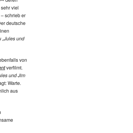
 sehr viel
– schrieb er
Der deutsche
inen
 „Jules und
ebenfalls von
ent
verfilmt.
ules und Jim
agt: Warte.
hlich aus
m
insame