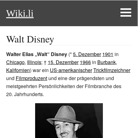
Wiki.li
Walt Disney
Walter Elias „Walt“ Disney
(*
5. Dezember
1901
in
Chicago
,
Illinois
; †
15. Dezember
1966
in
Burbank
,
Kalifornien
) war ein
US-amerikanischer
Trickfilmzeichner
und
Filmproduzent
und eine der prägendsten und
meistgeehrten Persönlichkeiten der Filmbranche des
20.
Jahrhunderts.