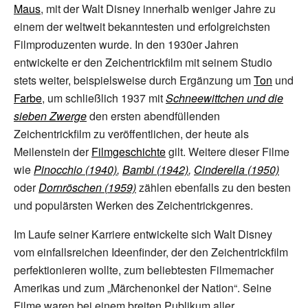
Maus
, mit der Walt Disney innerhalb weniger Jahre zu
einem der weltweit bekanntesten und erfolgreichsten
Filmproduzenten wurde. In den 1930er Jahren
entwickelte er den Zeichentrickfilm mit seinem Studio
stets weiter, beispielsweise durch Ergänzung um
Ton
und
Farbe
, um schließlich 1937 mit
Schneewittchen und die
sieben Zwerge
den ersten abendfüllenden
Zeichentrickfilm zu veröffentlichen, der heute als
Meilenstein der
Filmgeschichte
gilt. Weitere dieser Filme
wie
Pinocchio (1940)
,
Bambi (1942)
,
Cinderella (1950)
oder
Dornröschen (1959)
zählen ebenfalls zu den besten
und populärsten Werken des Zeichentrickgenres.
Im Laufe seiner Karriere entwickelte sich Walt Disney
vom einfallsreichen Ideenfinder, der den Zeichentrickfilm
perfektionieren wollte, zum beliebtesten Filmemacher
Amerikas und zum „Märchenonkel der Nation“. Seine
Filme waren bei einem breiten Publikum aller