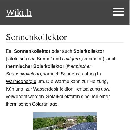
Wiki.li
Sonnenkollektor
Ein
Sonnenkollektor
oder auch
Solarkollektor
(
lateinisch
sol
„
Sonne
“ und
colligere
„sammeln“), auch
thermischer Solarkollektor
(
thermischer
Sonnenkollektor
), wandelt
Sonnenstrahlung
in
Wärmeenergie
um. Die Wärme kann zur Heizung,
Kühlung, zur Wasserdesinfektion, -entsalzung usw.
verwendet werden. Solarkollektoren sind Teil einer
thermischen Solaranlage
.