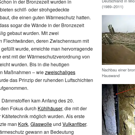
Deutschland in Mio
chon in der Bronzezeit wurden in
(1989–2011)
ieten schilf- oder strohgedeckte
baut, die einen guten Wärmeschutz hatten.
, dass sogar die Wände in der Bronzezeit
lig gebaut wurden. Mit zwei
 Flechtwänden, deren Zwischenraum mit
gefüllt wurde, erreichte man hervorragende
 erst mit der Wärmeschutzverordnung von
eicht wurden. Bis in die heutigen
Nachbau einer bron
ven Maßnahmen – wie
zweischaliges
Hauswand
rde das Prinzip der ruhenden Luftschichten
aufgenommen.
n Dämmstoffen kam Anfang des 20.
n den Fokus durch
Kühlhäuser
, die mit der
 Kältetechnik möglich wurden. Als erste
tzte man
Kork
,
Glaswolle
und
Vulkanfiber
.
Wärmeschutz gewann an Bedeutung