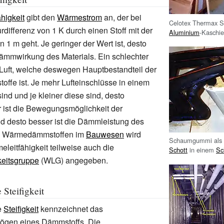
higkeit
gibt den
Wärmestrom
an, der bei
Celotex Thermax S
rdifferenz von 1 K durch einen Stoff mit der
Aluminium
-Kaschi
 1 m geht. Je geringer der Wert ist, desto
Dämmwirkung des Materials. Ein schlechter
 Luft, welche deswegen Hauptbestandteil der
ffe ist. Je mehr Lufteinschlüsse in einem
sind und je kleiner diese sind, desto
 ist die Bewegungsmöglichkeit der
d desto besser ist die Dämmleistung des
 Wärmedämmstoffen im
Bauwesen
wird
Schaumgummi als
leitfähigkeit teilweise auch die
Schott
in einem
Sch
keitsgruppe
(WLG) angegeben.
Steifigkeit
e
Steifigkeit
kennzeichnet das
ögen eines Dämmstoffs. Die