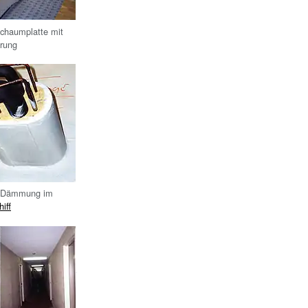
chaumplatte mit
erung
 Dämmung im
iff