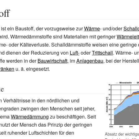
ff
ist ein Baustoff, der vorzugsweise zur
Wärme
- und/oder
Schal
ird. Wärmedämmstoffe sind Materialien mit geringer
Wärmeleit
me- oder Kälteverluste. Schalldämmstoffe weisen eine geringe
 und dienen der Reduzierung von
Luft-
oder
Trittschall
. Wärme- u
fe werden in der
Bauwirtschaft
, im
Anlagenbau
, bei der Herste
hränken
u. ä. eingesetzt.
te
n Verhältnisse in den nördlichen und
tengraden zwingen den Menschen seit jeher,
Thema
Wärmedämmung
zu beschäftigen. Seit
utzt der Mensch das Prinzip der geringen
eit ruhender Luftschichten für den
Absatz der wichtig