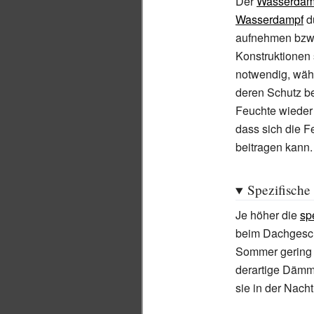
Der
Wasserdamp
Wasserdampf
du
aufnehmen bzw.
Konstruktionen
notwendig, wä
deren Schutz be
Feuchte wieder
dass sich die F
beitragen kann.
Spezifische
Je höher die
sp
beim Dachgesch
Sommer gering 
derartige Dämm
sie in der Nach