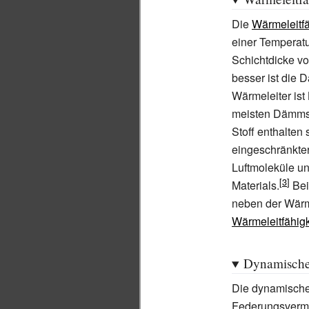
Die
Wärmeleitfä
einer Temperatu
Schichtdicke von
besser ist die 
Wärmeleiter ist
meisten Dämmsto
Stoff enthalten 
eingeschränkter
Luftmoleküle un
Materials.
Bei
neben der Wärme
Wärmeleitfähig
Dynamische 
Die dynamisch
Federungsverm