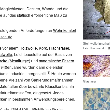
 Möglichkeiten, Decken, Wände und die
e auf das
statisch
erforderliche Maß zu
e steigenden Anforderungen an
Wohnkomfort
schutz
.
Steinwolle innerhal
 vor allem
Holzwolle
, Kork,
Flachsfaser
,
Leichtbauwand in
afwolle
, Leichtbaustoffe auf der Basis von
acke (Metallurgie)
und
mineralische Fasern
.
1940er Jahre wurden dann die ersten
ume industriell hergestellt.
Heute werden
 eine Vielzahl von Sanierungsmaßnahmen,
Glasfaser
aterialien über bewährte Klassiker bis hin
Naturdämmstoffen, eingesetzt. Jedes
tärken in bestimmten Anwendungsbereichen.
ührte „DIN 4106 – Richtlinien für die