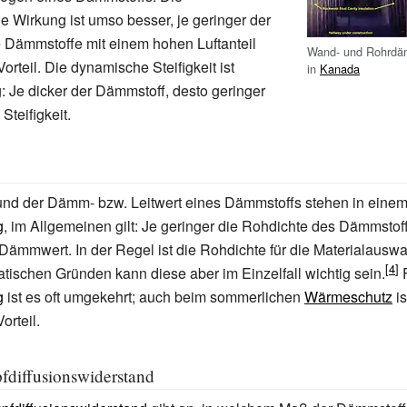
Wirkung ist umso besser, je geringer der
te Dämmstoffe mit einem hohen Luftanteil
Wand- und Rohrd
Vorteil. Die dynamische Steifigkeit ist
in
Kanada
 Je dicker der Dämmstoff, desto geringer
Steifigkeit.
nd der Dämm- bzw. Leitwert eines Dämmstoffs stehen in eine
g
, im Allgemeinen gilt: Je geringer die Rohdichte des Dämmstof
Dämmwert. In der Regel ist die Rohdichte für die Materialauswa
tatischen Gründen kann diese aber im Einzelfall wichtig sein.
F
g
ist es oft umgekehrt; auch beim sommerlichen
Wärmeschutz
is
orteil.
diffusionswiderstand