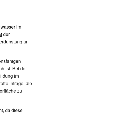
uwasser
im
ät
der
Verdunstung an
ionsfähigen
h ist. Bei der
ildung im
fe infrage, die
erfläche zu
ht, da diese