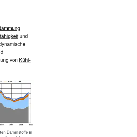
ldämmung
fähigkeit
und
 dynamische
nd
llung von
Kühl-
sten Dämmstoffe in
3