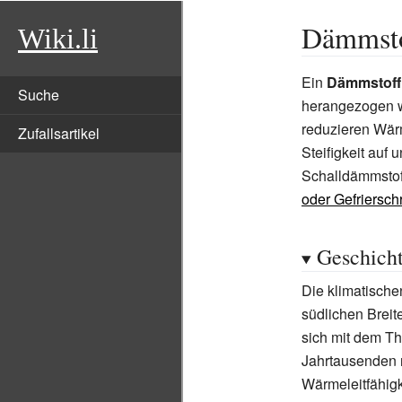
Dämmsto
Wiki.li
Ein
Dämmstoff
Suche
herangezogen w
reduzieren Wär
Zufallsartikel
Steifigkeit auf
Schalldämmstof
oder Gefriersc
Geschich
Die klimatische
südlichen Brei
sich mit dem 
Jahrtausenden n
Wärmeleitfähigk