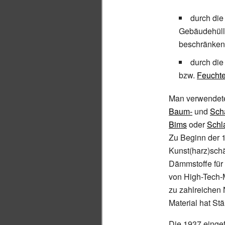
durch die
Gebäudehüll
beschränken
durch di
bzw.
Feuchte
Man verwendete
Baum-
und
Sch
Bims
oder
Schl
Zu Beginn der 
Kunst(harz)schä
Dämmstoffe für
von High-Tech-M
zu zahlreichen 
Material hat S
Die 1937 eingef