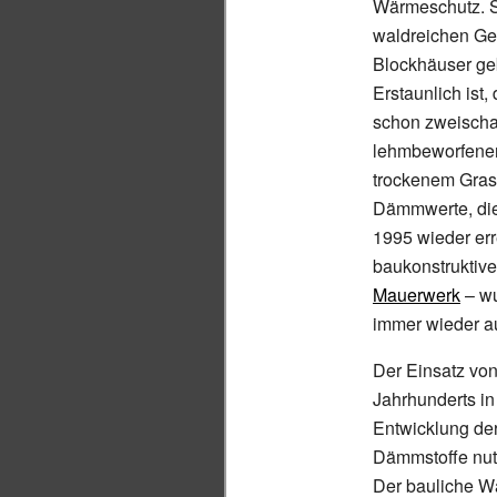
Wärmeschutz. S
waldreichen Geb
Blockhäuser ge
Erstaunlich ist
schon zweischa
lehmbeworfenen
trockenem Gras 
Dämmwerte, die
1995 wieder err
baukonstrukti
Mauerwerk
– wu
immer wieder 
Der Einsatz vo
Jahrhunderts i
Entwicklung der
Dämmstoffe nu
Der bauliche 