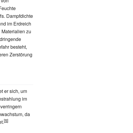
 von
 Feuchte
fs. Dampfdichte
und im Erdreich
Materialien zu
ndringende
ahr besteht,
deren Zerstörung
t er sich, um
strahlung im
verringern
nwachstum, da
t.