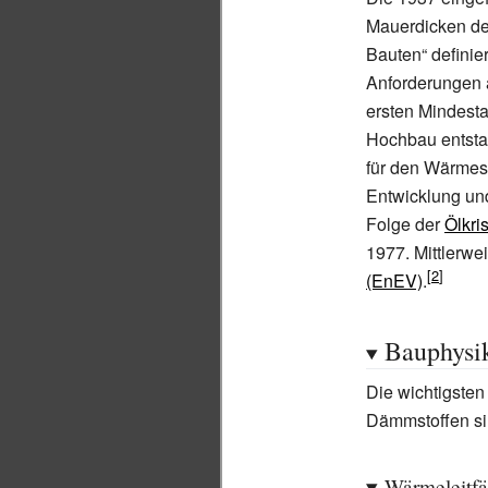
Mauerdicken d
Bauten“ definie
Anforderungen 
ersten Mindest
Hochbau entstan
für den Wärmesc
Entwicklung un
Folge der
Ölkri
1977. Mittlerwei
(EnEV)
.
Bauphysik
Die wichtigste
Dämmstoffen si
Wärmeleitfä