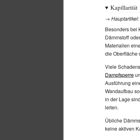
Kapillarität
→
Hauptartikel
Besonders bei k
Dämmstoff oder 
Materialien ein
die Oberfläche 
Viele Schadensf
Dampfsperre
un
Ausführung ein
Wandaufbau sog
in der Lage sin
leiten.
Übliche Dämms
keine aktiven K