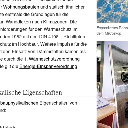
er
Wohnungsbauten
und statisch ähnlicher
rte erstmals die Grundlagen für die
an Wanddicken nach Klimazonen. Die
Expandiertes Polys
anforderungen für den Wärmeschutz im
dem Mikroskop
den 1952 mit der „DIN 4108 – Richtlinien
hutz im Hochbau“. Weitere Impulse für die
d den Einsatz von Dämmstoffen kamen als
se
durch die 1.
Wärmeschutzverordnung
le gilt die
Energie-Einspar-Verordnung
alische Eigenschaften
n
bauphysikalischen
Eigenschaften von
nd:
higkeit