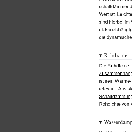
schalldämmende 
Wert ist. Leich
sind hierbei im 
dickenabhängig:
die dynamische 
Rohdichte
Die
Rohdichte
u
Zusammenhan
ist sein Wärme-
relevant. Aus s
Schalldämmun
Rohdichte von V
Wasserdampf