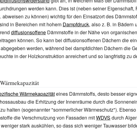
fdiffusionswiderstand
gibt an, in welchem Maß der Dämmstoff
rchdrungen werden kann. Dies ist (neben seiner Eigenschaft,
 abweisen zu können) wichtig für den Einsatzort des Dämmstof
 sind in Bereichen mit hohem
Dampfdruck
, also z.
B. in Bädern 
hrend
diffusionsoffene
Dämmstoffe in der Nähe von organischen 
itragen können. So kann bei diffusionsoffenen Dächern die ei
 abgegeben werden, während bei dampfdichten Dächern die Gef
euchte in der Holzkonstruktion anreichert und so langfristig zu 
 Wärmekapazität
ezifische Wärmekapazität
eines Dämmstoffs, desto besser eigne
ossausbau die Erhitzung der Innenräume durch die Sonnenein
zu halten (sogenannter "sommerlicher Wärmeschutz"). Ebenso 
stoffe die Verschmutzung von Fassaden mit
WDVS
durch Alge
t weniger stark auskühlen, so dass sich weniger Tauwasser bilde