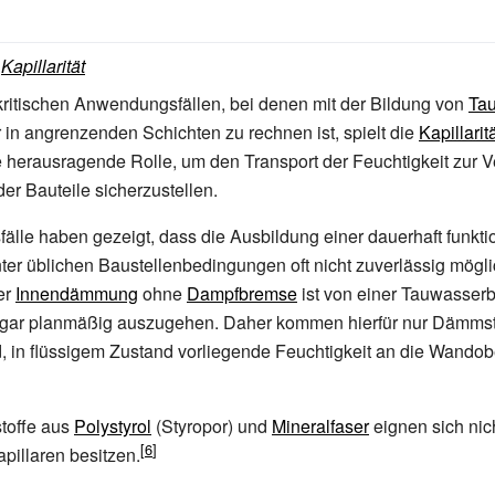
:
Kapillarität
ritischen Anwendungsfällen, bei denen mit der Bildung von
Ta
in angrenzenden Schichten zu rechnen ist, spielt die
Kapillarit
e herausragende Rolle, um den Transport der Feuchtigkeit zur 
der Bauteile sicherzustellen.
älle haben gezeigt, dass die Ausbildung einer dauerhaft funkt
ter üblichen Baustellenbedingungen oft nicht zuverlässig möglic
er
Innendämmung
ohne
Dampfbremse
ist von einer Tauwasserb
ar planmäßig auszugehen. Daher kommen hierfür nur Dämmstof
d, in flüssigem Zustand vorliegende Feuchtigkeit an die Wandob
toffe aus
Polystyrol
(Styropor) und
Mineralfaser
eignen sich nic
apillaren besitzen.