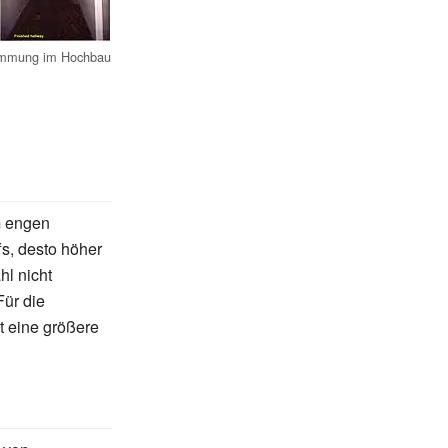
ämmung im Hochbau
m engen
fs, desto höher
hl nicht
ür die
t eine größere