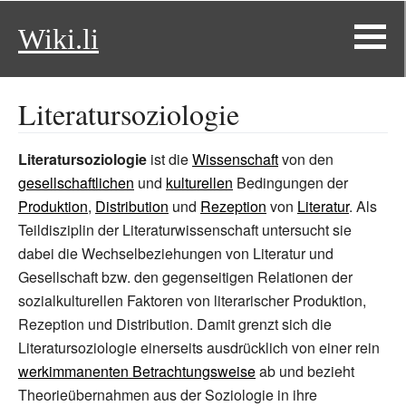
Wiki.li
Literatursoziologie
Literatursoziologie
ist die
Wissenschaft
von den
gesellschaftlichen
und
kulturellen
Bedingungen der
Produktion
,
Distribution
und
Rezeption
von
Literatur
. Als
Teildisziplin der Literaturwissenschaft untersucht sie
dabei die Wechselbeziehungen von Literatur und
Gesellschaft bzw. den gegenseitigen Relationen der
sozialkulturellen Faktoren von literarischer Produktion,
Rezeption und Distribution. Damit grenzt sich die
Literatursoziologie einerseits ausdrücklich von einer rein
werkimmanenten Betrachtungsweise
ab und bezieht
Theorieübernahmen aus der Soziologie in ihre