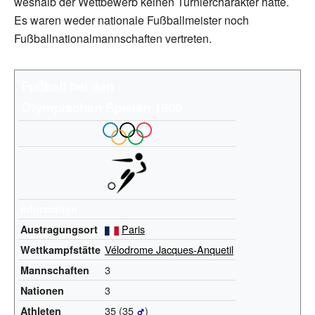
weshalb der Wettbewerb keinen Turniercharakter hatte.
Es waren weder nationale Fußballmeister noch
Fußballnationalmannschaften vertreten.
Fußball bei den
Olympischen
Spielen
1900
Information
Paris
Austragungsort
Vélodrome Jacques-Anquetil
Wettkampfstätte
3
Mannschaften
3
Nationen
35 (35
)
Athleten