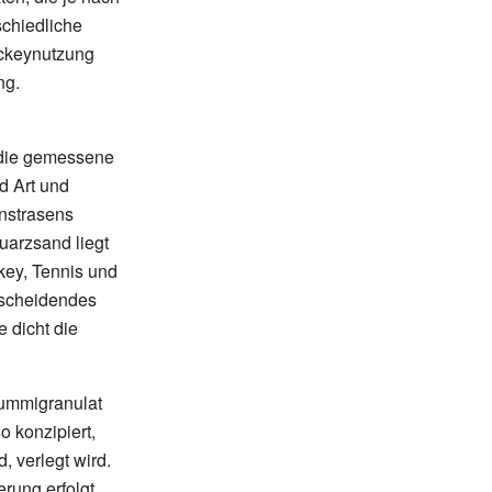
schiedliche
ockeynutzung
ng.
 die gemessene
d Art und
nstrasens
uarzsand liegt
ey, Tennis und
scheidendes
e dicht die
mmigranulat
 konzipiert,
, verlegt wird.
rung erfolgt