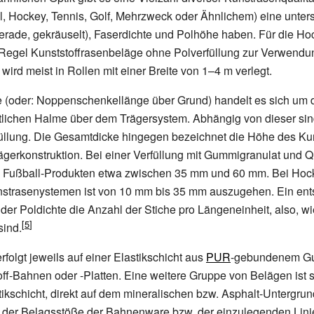
l, Hockey, Tennis, Golf, Mehrzweck oder Ähnlichem) eine unter
gerade, gekräuselt), Faserdichte und Polhöhe haben. Für die H
Regel Kunststoffrasenbeläge ohne Polverfüllung zur Verwendu
wird meist in Rollen mit einer Breite von 1–4
m verlegt.
e (oder: Noppenschenkellänge über Grund) handelt es sich um
tlichen Halme über dem Trägersystem. Abhängig von dieser sin
üllung. Die Gesamtdicke hingegen bezeichnet die Höhe des Ku
rägerkonstruktion. Bei einer Verfüllung mit Gummigranulat und Q
i Fußball-Produkten etwa zwischen 35
mm und 60
mm. Bei Hock
nstrasenystemen ist von 10
mm bis 35
mm auszugehen. Ein ent
t der Poldichte die Anzahl der Stiche pro Längeneinheit, also, wi
sind.
folgt jeweils auf einer Elastikschicht aus
PUR
-gebundenem Gu
f-Bahnen oder -Platten. Eine weitere Gruppe von Belägen ist so
ikschicht, direkt auf dem mineralischen bzw. Asphalt-Untergrund
 der Belagsstöße der Bahnenware bzw. der einzulegenden Linie