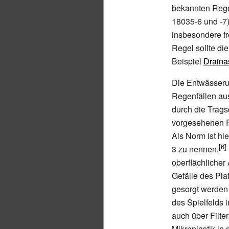
bekannten Rege
18035-6 und -7
insbesondere fr
Regel sollte di
Beispiel
Draina
Die Entwässerun
Regenfällen aus
durch die Trags
vorgesehenen Ro
Als Norm ist hi
3 zu nennen.
oberflächlicher
Gefälle des Pla
gesorgt werden
des Spielfelds 
auch über Filte
Mikroplastik in