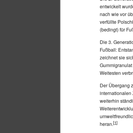
entwickelt wurde
nach wie vor üb
verfüllte Polsch
(bedingt) für F
Die 3. Generati
Fußball: Entsta
zeichnet sie si
Gummigranulat t
Weitesten verbr
Der Übergang zu
internationalen 
weiterhin stän
Weiterentwickl
umweltfreundlic
heran.