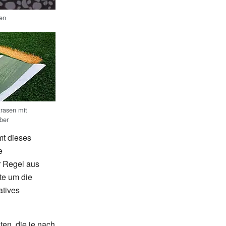
en
rasen mit
ber
mt dieses
e
r Regel aus
te um die
atives
ten, die je nach