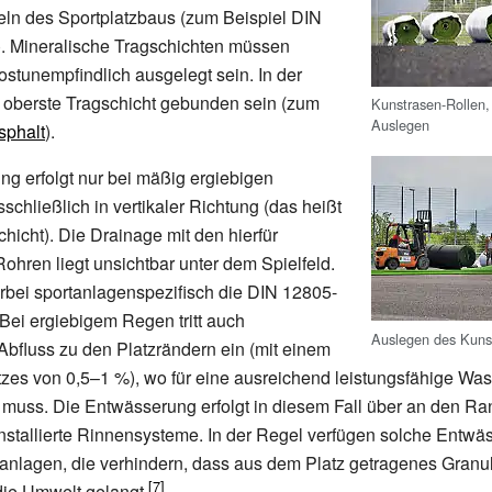
ln des Sportplatzbaus (zum Beispiel DIN
). Mineralische Tragschichten müssen
ostunempfindlich ausgelegt sein. In der
e oberste Tragschicht gebunden sein (zum
Kunstrasen-Rollen,
Auslegen
sphalt
).
g erfolgt nur bei mäßig ergiebigen
schließlich in vertikaler Richtung (das heißt
chicht). Die Drainage mit den hierfür
hren liegt unsichtbar unter dem Spielfeld.
erbei sportanlagenspezifisch die DIN 12805-
Bei ergiebigem Regen tritt auch
Auslegen des Kuns
 Abfluss zu den Platzrändern ein (mit einem
tzes von 0,5–1
%), wo für eine ausreichend leistungsfähige Wa
 muss. Die Entwässerung erfolgt in diesem Fall über an den R
installierte Rinnensysteme. In der Regel verfügen solche Entw
ranlagen, die verhindern, dass aus dem Platz getragenes Granu
 die Umwelt gelangt.