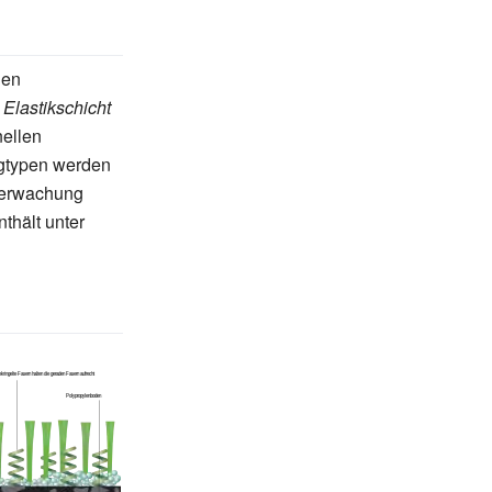
den
h
Elastikschicht
nellen
agtypen werden
berwachung
thält unter