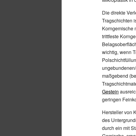
Die direkte Ve
Tragschichten is
Korngemische m
trittfeste Korn
Belagsoberfläch
wichtig, wenn 
Polschichtfüllun
ungebundenen/m
maßgebend (bei
Tragschichtmate
Gestein
ausreic
geringen Feinko
Hersteller von 
des Untergrunds
durch ein mit S
Gemische, erset