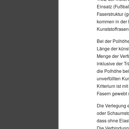
Einsatz (Fußbal
Faserstruktur (
kommen in der 
Kunststoffrasen 
Bei der Polhöh
Länge der küns
Menge der Verf
inklusive der T
die Polhöhe be
unverfüllten Ku
Kriterium ist mi
Fasern gewebt 
Die Verlegung er
oder Schaumstof
dass ohne Elast
Die Verbindung