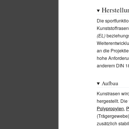
Herstell
Die sportfunkti
Kunststoffrase
(EL)
beziehung
Weiterentwickl
an die Projekt
hohe Anforderun
anderem DIN 180
Aufbau
Kunstrasen wir
hergestellt. D
Polypropylen
,
P
(Trägergewebe)
zusätzlich stabi