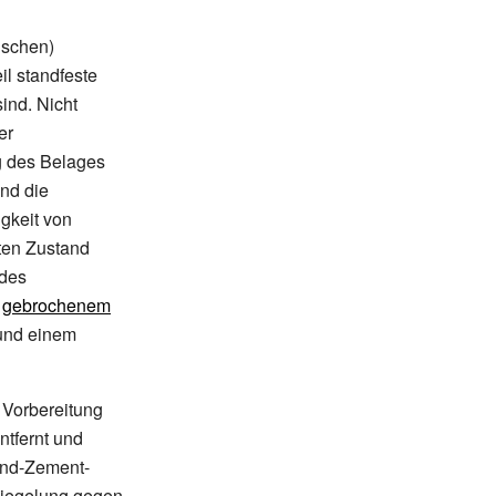
ischen)
il standfeste
ind. Nicht
er
g des Belages
nd die
igkeit von
ten Zustand
 des
s
gebrochenem
nd einem
 Vorbereitung
ntfernt und
Sand-Zement-
siegelung gegen