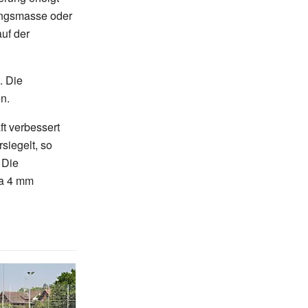
ungsmasse oder
uf der
. Die
n.
ft verbessert
siegelt, so
 Die
a 4
mm