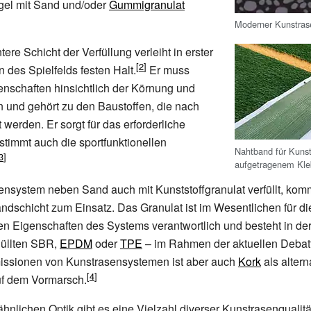
egel mit Sand und/oder
Gummigranulat
Moderner Kunstras
ere Schicht der Verfüllung verleiht in erster
 des Spielfelds festen Halt.
Er muss
enschaften hinsichtlich der Körnung und
en und gehört zu den Baustoffen, die nach
werden. Er sorgt für das erforderliche
timmt auch die sportfunktionellen
Nahtband für Kunst
aufgetragenem Kle
sensystem neben Sand auch mit Kunststoffgranulat verfüllt, kom
ndschicht zum Einsatz. Das Granulat ist im Wesentlichen für di
len Eigenschaften des Systems verantwortlich und besteht in de
üllten SBR,
EPDM
oder
TPE
– im Rahmen der aktuellen Debat
missionen von Kunstrasensystemen ist aber auch
Kork
als altern
uf dem Vormarsch.
ähnlichen Optik gibt es eine Vielzahl diverser Kunstrasenqualitä