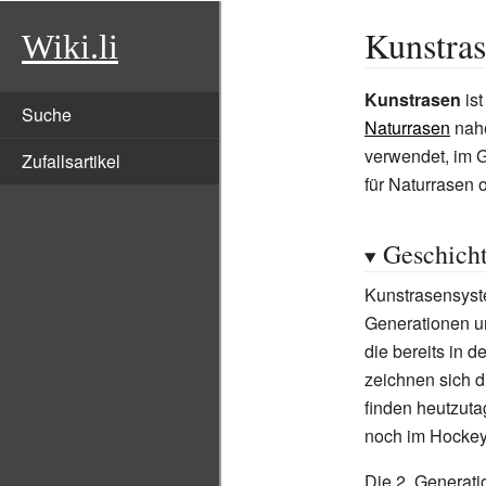
Kunstra
Wiki.li
Kunstrasen
ist
Suche
Naturrasen
nahe
verwendet, im 
Zufallsartikel
für Naturrasen 
Geschich
Kunstrasensyste
Generationen un
die bereits in 
zeichnen sich d
finden heutzuta
noch im Hockey
Die 2. Generati