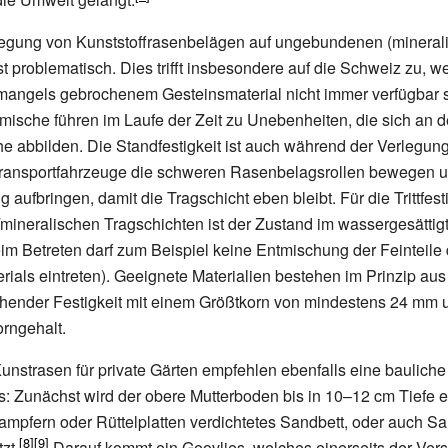
rlegung von Kunststoffrasenbelägen auf ungebundenen (mineral
t problematisch. Dies trifft insbesondere auf die Schweiz zu, we
angels gebrochenem Gesteinsmaterial nicht immer verfügbar s
gemische führen im Laufe der Zeit zu Unebenheiten, die sich an d
e abbilden. Die Standfestigkeit ist auch während der Verlegun
Transportfahrzeuge die schweren Rasenbelagsrollen bewegen u
g aufbringen, damit die Tragschicht eben bleibt. Für die Trittfest
ineralischen Tragschichten ist der Zustand im wassergesättig
m Betreten darf zum Beispiel keine Entmischung der Feinteile
rials eintreten). Geeignete Materialien bestehen im Prinzip au
hender Festigkeit mit einem Größtkorn von mindestens 24
mm u
rngehalt.
Kunstrasen für private Gärten empfehlen ebenfalls eine bauliche
: Zunächst wird der obere Mutterboden bis in 10–12
cm Tiefe e
tampfern oder Rüttelplatten verdichtetes Sandbett, oder auch 
zt.
Darauf kommt ein Geovlies, welches einerseits der Ver