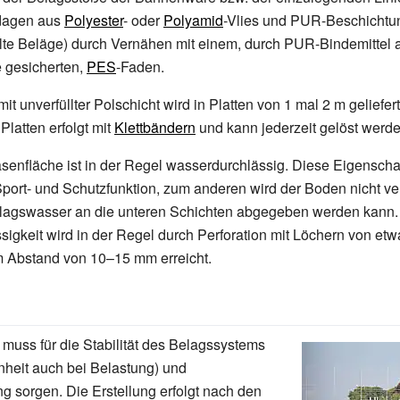
dagen aus
Polyester
- oder
Polyamid
-Vlies und PUR-Beschicht
üllte Beläge) durch Vernähen mit einem, durch PUR-Bindemittel a
 gesicherten,
PES
-Faden.
it unverfüllter Polschicht wird in Platten von 1
mal 2
m geliefert
Platten erfolgt mit
Klettbändern
und kann jederzeit gelöst werde
asenfläche ist in der Regel wasserdurchlässig. Diese Eigenscha
port- und Schutzfunktion, zum anderen wird der Boden nicht ver
lagswasser an die unteren Schichten abgegeben werden kann.
igkeit wird in der Regel durch Perforation mit Löchern von etw
m Abstand von 10–15
mm erreicht.
 muss für die Stabilität des Belagssystems
heit auch bei Belastung) und
 sorgen. Die Erstellung erfolgt nach den