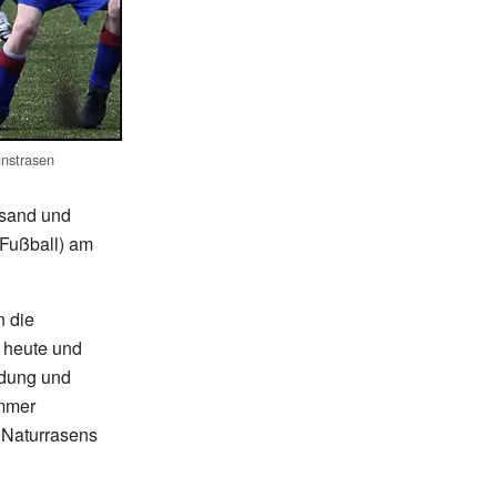
unstrasen
zsand und
 Fußball) am
n die
 heute und
ndung und
immer
 Naturrasens