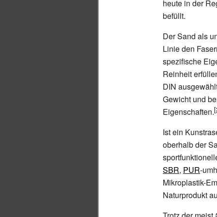
heute in der R
befüllt.
Der Sand als unt
Linie den Fasern
spezifische Eig
Reinheit erfüll
DIN ausgewählt 
Gewicht und bes
Eigenschaften.
Ist ein Kunstra
oberhalb der Sa
sportfunktionel
SBR
,
PUR
-umh
Mikroplastik-E
Naturprodukt a
Trotz der meist 