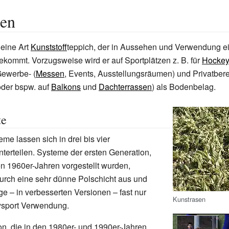
sen
 eine Art
Kunststoff
teppich, der in Aussehen und Verwendung 
kommt. Vorzugsweise wird er auf Sportplätzen z. B. für
Hocke
Gewerbe- (
Messen
, Events, Ausstellungsräumen) und Privatbere
oder bspw. auf
Balkons
und
Dachterrassen
) als Bodenbelag.
te
me lassen sich in drei bis vier
terteilen. Systeme der ersten Generation,
den 1960er-Jahren vorgestellt wurden,
urch eine sehr dünne Polschicht aus und
ge – in verbesserten Versionen – fast nur
Kunstrasen
sport Verwendung.
on, die in den 1980er- und 1990er-Jahren