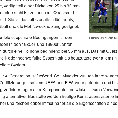
, verfügt mit einer Dicke von 25 bis 30
mm
er eine recht kurze, hoch mit Quarzsand
icht. Sie ist deshalb vor allem für Tennis,
ußball und die Mehrzwecknutzung geeignet.
on bietet optimale Bedingungen für den
Fußballspiel auf K
nden in den 1980er- und 1990er-Jahren,
ch durch eine Polhöhe beginnend bei 35
mm aus. Das mit Quar
eil- oder hochverfüllte System gilt als heutzutage (vor allem im
eitete System.
r 4. Generation ist fließend. Seit Mitte der 2000er-Jahre wurde
Zertifizierungen seitens
UEFA
und
FIFA
vorangetrieben und bis
dig Verfeinerungen aller Komponenten entwickelt. Durch Verwe
ung alternativer Baustoffe werden heutige Kunstrasensysteme 
her und reichen dabei immer näher an die Eigenschaften eines