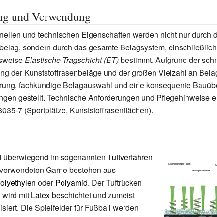
ung und Verwendung
onellen und technischen Eigenschaften werden nicht nur durch 
nbelag, sondern durch das gesamte Belagsystem, einschließlic
sweise
Elastische Tragschicht (ET)
bestimmt. Aufgrund der sch
ung der Kunststoffrasenbeläge und der großen Vielzahl an Bel
ierung, fachkundige Belagauswahl und eine konsequente Bauü
gen gestellt. Technische Anforderungen und Pflegehinweise en
35-7 (Sportplätze, Kunststoffrasenflächen).
d überwiegend im sogenannten
Tuftverfahren
ie verwendeten Garne bestehen aus
olyethylen
oder
Polyamid
. Der Tuftrücken
 wird mit
Latex
beschichtet und zumeist
lisiert. Die Spielfelder für Fußball werden