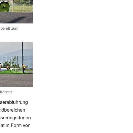
 bereit zum
trasens
sserabführung
andbereichen
ässerungsrinnen
lat in Form von