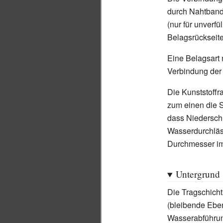
durch Nahtban
(nur für unverf
Belagsrückseite
Eine Belagsart m
Verbindung der 
Die Kunststoffr
zum einen die S
dass Niedersch
Wasserdurchläss
Durchmesser i
Untergrund
Die Tragschicht
(bleibende Eben
Wasserabführung