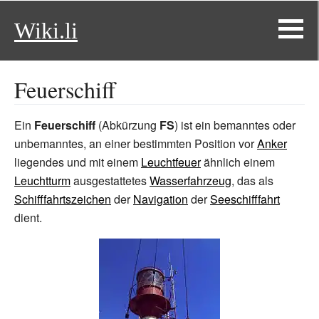
Wiki.li
Feuerschiff
Ein
Feuerschiff
(Abkürzung
FS
) ist ein bemanntes oder
unbemanntes, an einer bestimmten Position vor
Anker
liegendes und mit einem
Leuchtfeuer
ähnlich einem
Leuchtturm
ausgestattetes
Wasserfahrzeug
, das als
Schifffahrtszeichen
der
Navigation
der
Seeschifffahrt
dient.