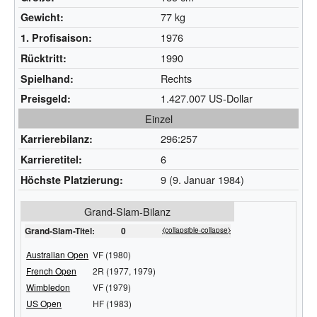
77 kg
Gewicht:
1976
1. Profisaison:
1990
Rücktritt:
Rechts
Spielhand:
1.427.007 US-Dollar
Preisgeld:
Einzel
296:257
Karrierebilanz:
6
Karrieretitel:
9 (9. Januar 1984)
Höchste Platzierung:
Grand-Slam-Bilanz
Grand-Slam-Titel:
0
⧼collapsible-collapse⧽
Australian Open
VF (1980)
French Open
2R (1977, 1979)
Wimbledon
VF (1979)
US Open
HF (1983)