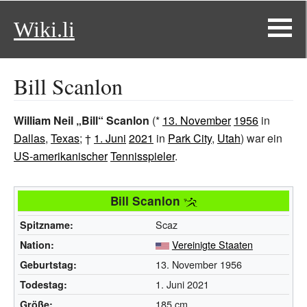
Wiki.li
Bill Scanlon
William Neil „Bill“ Scanlon
(*
13. November
1956
in
Dallas
,
Texas
; †
1. Juni
2021
in
Park City
,
Utah
) war ein
US-amerikanischer
Tennisspieler
.
Bill Scanlon
Scaz
Spitzname:
Vereinigte Staaten
Nation:
13. November 1956
Geburtstag:
1. Juni 2021
Todestag:
185 cm
Größe: