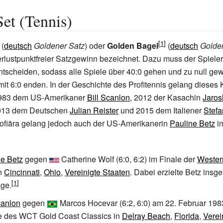
et (Tennis)
(
deutsch
Goldener Satz
) oder
Golden Bagel
(
deutsch
Golde
rlustpunktfreier Satzgewinn bezeichnet. Dazu muss der Spieler
entscheiden, sodass alle Spiele über 40:0 gehen und zu null g
it 6:0 enden. In der Geschichte des Profitennis gelang dieses 
 1983 dem US-Amerikaner
Bill Scanlon
, 2012 der Kasachin
Jaros
2013 dem Deutschen
Julian Reister
und 2015 dem Italiener
Stefa
rofiära gelang jedoch auch der US-Amerikanerin
Pauline Betz
im
ne Betz
gegen
Catherine Wolf
(6:0, 6:2) im Finale der
Wester
n
Cincinnati
,
Ohio
,
Vereinigte Staaten
. Dabei erzielte Betz insg
ge.
canlon
gegen
Marcos Hocevar
(6:2, 6:0) am 22. Februar 198
e des
WCT Gold Coast Classics
in
Delray Beach
,
Florida
,
Verei