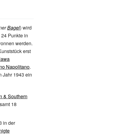
ner
Bagel
) wird
 24 Punkte in
ewonnen werden.
Kunststück erst
lawa
no Napolitano
.
 Jahr 1943 ein
n & Southern
esamt 18
3 in der
nigte