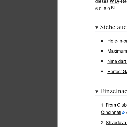
dieses
WTA
-Re
6:0, 6:0.
Siehe au
Hole-in-o
Maximum
Nine dart 
Perfect 
Einzelna
From Club 
Cincinnati
Shvedova 