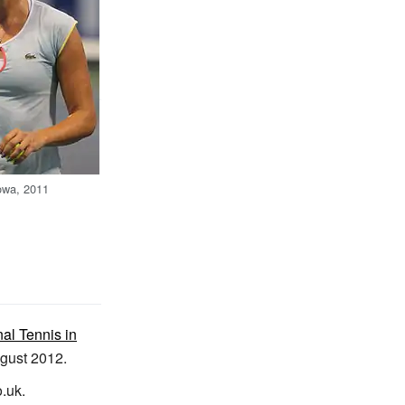
owa, 2011
al Tennis in
gust 2012.
o.uk
.