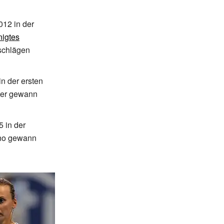
012 in der
nigtes
schlägen
in der ersten
ter gewann
5 in der
ano gewann