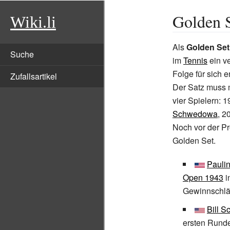
Golden S
Wiki.li
Als
Golden Set
Suche
im
Tennis
ein ve
Folge für sich 
Zufallsartikel
Der Satz muss m
vier Spielern:
Schwedowa
, 
Noch vor der P
Golden Set.
Pauli
Open 1943
i
Gewinnschlä
Bill S
ersten Rund