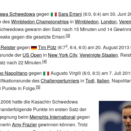
lawa Schwedowa
gegen
Sara Errani
(6:0, 6:4) am 30. Juni 2
e des
Wimbledon Championships
in
Wimbledon
,
London
,
Verei
 Schwedowa gewann den Satz nach 15 Minuten und 14 Gewinn
reaks gegen die gesetzte Errani.
3
 Reister
gegen
Tim Pütz
(6:7
, 6:4, 6:0) am 20. August 2013 
nsrunde der
US Open
in
New York City
,
Vereinigte Staaten
. Reis
Satz nach 22 Minuten.
no Napolitano
gegen
Augusto Virgili
(6:0, 6:3) am 7. Juli 201
ifikationsrunde des
Challengerturniers
in
Todi
,
Italien
. Napolit
 Punkte in Folge.
 2006 hatte die Kasachin Schwedowa
inanderfolgende Punkte im ersten Satz der
gegnung beim
Memphis International
gegen
anerin
Amy Frazier
gewinnen können. Trotz