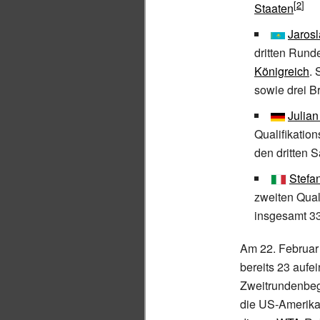
Staaten
Jaros
dritten Rund
Königreich
.
sowie drei B
Julian
Qualifikatio
den dritten 
Stefa
zweiten Qual
insgesamt 33
Am 22. Februar
bereits 23 aufe
Zweitrundenbe
die US-Amerik