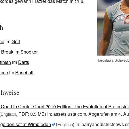
kordes gewann Frazier das Match mit 1:6,
ch
ne
im
Golf
 Break
im
Snooker
Jaroslawa Schwed
finish
im
Darts
Game
im
Baseball
chweise
Court to Center Court 2010 Edition: The Evolution of Profession
(
,
PDF; 8,5
MB)
In:
assets.usta.com
.
Abgerufen am 4.
Au
Englisch
golden set at Wimbledon
(
)
In:
barryanddistrictnews.c
Englisch