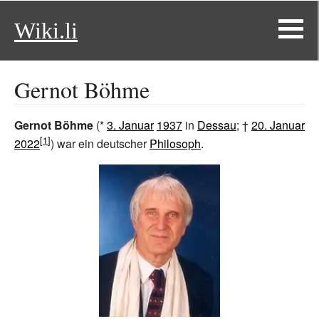
Wiki.li
Gernot Böhme
Gernot Böhme
(*
3. Januar
1937
in
Dessau
; †
20. Januar
2022
) war ein deutscher
Philosoph
.