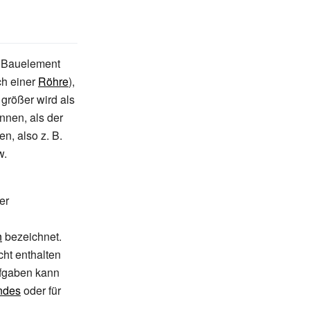
n Bauelement
ch einer
Röhre
),
größer wird als
nen, als der
n, also z.
B.
w.
er
n
bezeichnet.
cht enthalten
ufgaben kann
endes
oder für