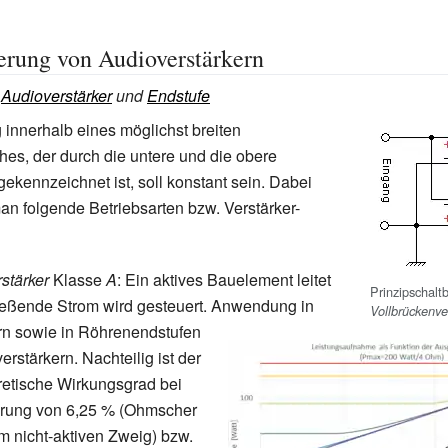
ierung von Audioverstärkern
:
Audioverstärker
und
Endstufe
 innerhalb eines möglichst breiten
es, der durch die untere und die obere
gekennzeichnet ist, soll konstant sein. Dabei
an folgende Betriebsarten bzw. Verstärker-
rstärker
Klasse
A
: Ein aktives Bauelement leitet
Prinzipschaltb
ließende Strom wird gesteuert. Anwendung in
Vollbrückenve
rn sowie in Röhrenendstufen
erstärkern. Nachteilig ist der
retische Wirkungsgrad bei
rung von 6,25
% (Ohmscher
m nicht-aktiven Zweig) bzw.