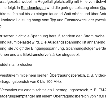
raufgesetzt, wobei im Regelfall gleichzeitig mit Hilfe von
Schwi
 erfolgt. In
Sendeanlagen
wird die geringe Leistung eines
Osz
rkerstufen auf bis zu einigen tausend Watt erhöht und über An
e konkrete Leistung hängt vom Typ und Einsatzzweck der jeweil
b.
er
setzen nicht die Spannung herauf, sondern den Strom, wobei
ng kaum belastet wird. Die Ausgangsspannung ist annähernd 
ng, sie „folgt“ der Eingangsspannung. Spannungsfolger werde
ofonen
und als
Elektrometerverstärker
eingesetzt.
heidet man zwischen
verstärkern mit einem breiten
Übertragungsbereich
, z.
B. Video-
ertragungsbereich von 0 bis 100 MHz.
 Verstärker mit einem schmalen Übertragungsbereich, z.
B. FM-
lagerungsempfänger
mit einem Übertragungsbereich von 10,6 b