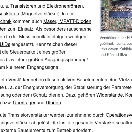
 u. a.
Transistoren
und
Elektronenröhren
,
sduktoren
(Magnetverstärker). In der
chnik
kommen auch
Maser
,
IMPATT-Dioden
den
zum Einsatz. Als besonders rauscharme
en in der Messtechnik in einigen wenigen
Verstärker einer H
geöffnet, rechts ob
UIDs
eingesetzt. Kennzeichen dieser
links davon Kühlble
 die Steuerbarkeit eines großen
und Kühlschlitze
s bzw. einer großen Ausgangsspannung/ -
nem kleineren Eingangssignal.
t ein Verstärker neben diesen aktiven Bauelementen eine Vielza
ie u.
a. der Energieversorgung, der Stabilisierung der Parameter
sung oder dem Schutz dienen. Dazu gehören
Widerstände
,
Ko
n
bzw.
Übertrager
und
Dioden
.
aute Transistorverstärker werden zunehmend durch
Operationsve
tungsverstärker abgelöst, die fast die gesamte Verstärkerschaltu
 externe Bauelemente zum Betrieb erfordern.