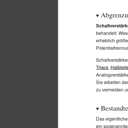
Abgrenz
Schaltverstärk
behandelt. Wese
erheblich größe
Potentialtrennu
Schaltverstärke
Triacs
,
Halbleite
Analogverstärke
Sie arbeiten da
zu vermeiden un
Bestandte
Das eigentliche
ein sogenannte