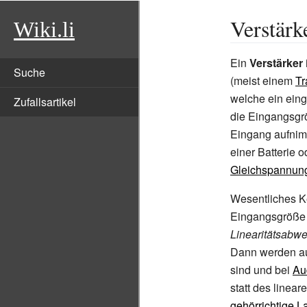
Verstärk
Wiki.li
Ein
Verstärker
Suche
(meist einem
Tr
welche ein ei
Zufallsartikel
die Eingangsgr
Eingang aufnimm
einer Batterie 
Gleichspannun
Wesentliches Ke
Eingangsgröße 
Linearitätsabw
Dann werden 
sind und bei
Au
statt des linea
gehörrichtige L