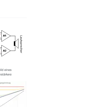
ild eines
rstärkers