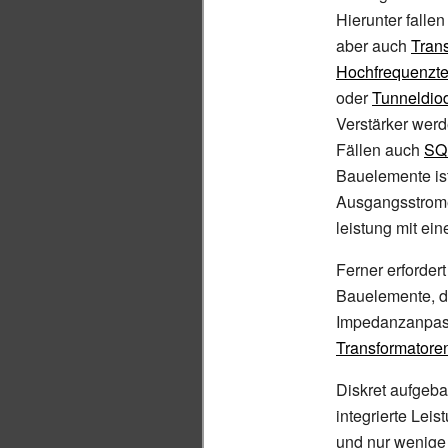
Hierunter fallen
aber auch
Tran
Hochfrequenzte
oder
Tunneldio
Verstärker werd
Fällen auch
SQ
Bauelemente ist
Ausgangsstrome
leistung mit ei
Ferner erforder
Bauelemente, d
Impedanzanpas
Transformatore
Diskret aufgeb
integrierte Leis
und nur wenige