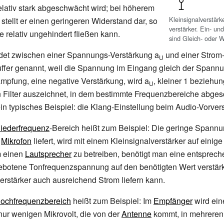
elativ stark abgeschwächt wird; bei höherem
Kleinsignalverstärk
stellt er einen geringeren Widerstand dar, so
verstärker. Ein- u
e relativ ungehindert fließen kann.
sind Gleich- oder
det zwischen einer Spannungs-Verstärkung a
und einer Strom-
U
Puffer genannt, weil die Spannung im Eingang gleich der Span
Dämpfung, eine negative Verstärkung, wird a
, kleiner 1 beziehu
U
n Filter auszeichnet, in dem bestimmte Frequenzbereiche abge
in typisches Beispiel: die Klang-Einstellung beim Audio-Vorvers
iederfrequenz
-Bereich heißt zum Beispiel: Die geringe Spann
n
Mikrofon
liefert, wird mit einem Kleinsignalverstärker auf einige
 einen
Lautsprecher
zu betreiben, benötigt man eine entsprec
ebotene Tonfrequenzspannung auf den benötigten Wert verstär
erstärker auch ausreichend Strom liefern kann.
ochfrequenzbereich
heißt zum Beispiel: Im
Empfänger
wird ein
ur wenigen Mikrovolt, die von der
Antenne
kommt, in mehreren