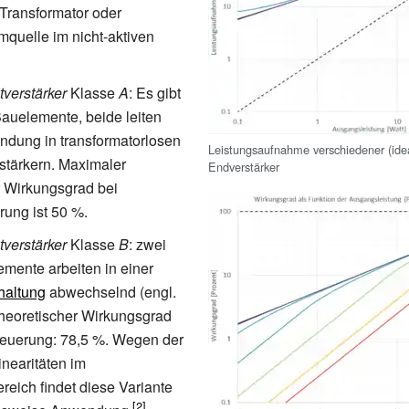
Transformator oder
mquelle im nicht-aktiven
verstärker
Klasse
A
: Es gibt
Bauelemente, beide leiten
dung in transformatorlosen
Leistungsaufnahme verschiedener (ide
stärkern. Maximaler
Endverstärker
r Wirkungsgrad bei
rung ist 50
%.
verstärker
Klasse
B
: zwei
emente arbeiten in einer
haltung
abwechselnd (engl.
Theoretischer Wirkungsgrad
teuerung: 78,5
%. Wegen der
inearitäten im
eich findet diese Variante