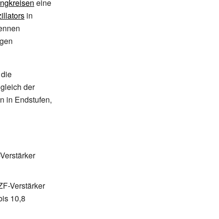
ngkreisen
eine
illators
in
tennen
igen
 die
gleich der
n in Endstufen,
Verstärker
ZF-Verstärker
is 10,8