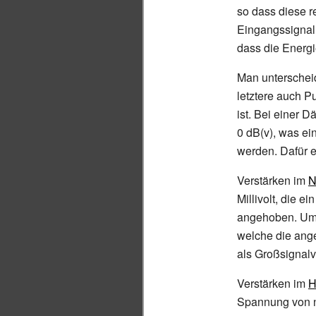
so dass diese r
Eingangssignal 
dass die Energi
Man unterschei
letztere auch 
ist. Bei einer 
0 dB(v), was ei
werden. Dafür e
Verstärken im
N
Millivolt, die ei
angehoben. Um
welche die ang
als Großsignalv
Verstärken im
H
Spannung von n