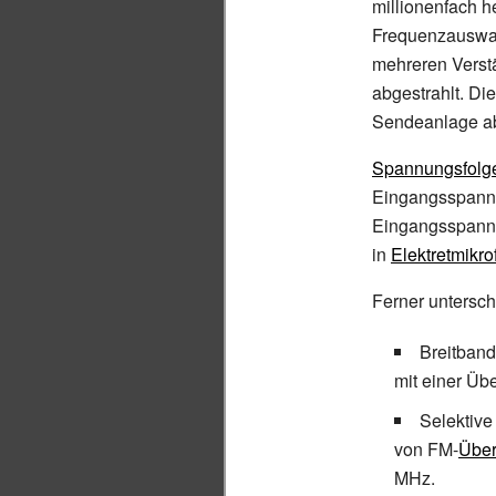
millionenfach he
Frequenzauswahl
mehreren Verstä
abgestrahlt. Di
Sendeanlage a
Spannungsfolg
Eingangsspannu
Eingangsspannu
in
Elektretmikr
Ferner untersc
Breitband
mit einer Üb
Selektive
von FM-
Über
MHz.