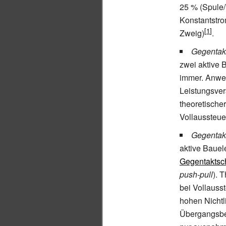
25
% (Spule/
Konstantstro
Zweig)
.
Gegentakt
zwei aktive 
immer. Anwen
Leistungsver
theoretische
Vollaussteue
Gegentakt
aktive Bauel
Gegentaktsc
push-pull
). 
bei Vollauss
hohen Nichtl
Übergangsber