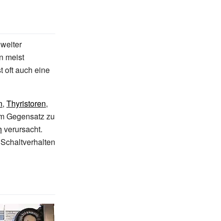
weiter
n meist
 oft auch eine
n
,
Thyristoren
,
 Im Gegensatz zu
n
verursacht.
 Schaltverhalten