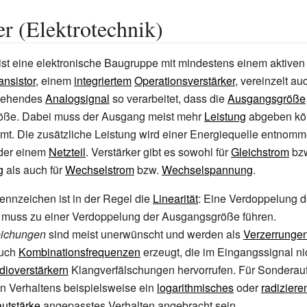
er (Elektrotechnik)
ist eine elektronische Baugruppe mit mindestens einem aktive
ansistor
, einem
integriertem
Operationsverstärker
, vereinzelt au
ngehendes
Analogsignal
so verarbeitet, dass die
Ausgangsgröße
öße. Dabei muss der Ausgang meist mehr
Leistung
abgeben kön
t. Die zusätzliche Leistung wird einer Energiequelle entnomme
oder einem
Netzteil
. Verstärker gibt es sowohl für
Gleichstrom
bz
g
als auch für
Wechselstrom
bzw.
Wechselspannung
.
nnzeichen ist in der Regel die
Linearität
: Eine Verdoppelung d
muss zu einer Verdoppelung der Ausgangsgröße führen.
eichungen
sind meist unerwünscht und werden als
Verzerrunge
auch
Kombinationsfrequenzen
erzeugt, die im Eingangssignal ni
dioverstärkern
Klangverfälschungen hervorrufen. Für Sondera
ren Verhaltens beispielsweise ein
logarithmisches
oder
radizier
autstärke
angepasstes Verhalten angebracht sein.