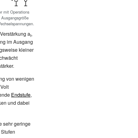
er mit Operations
nd Ausgangsgröße
 Wechselspannungen.
Verstärkung a
,
I
nung im Ausgang
ngsweise kleiner
schwächt
tärker.
ung von wenigen
 Volt
hende
Endstufe
,
ken und dabei
e sehr geringe
 Stufen