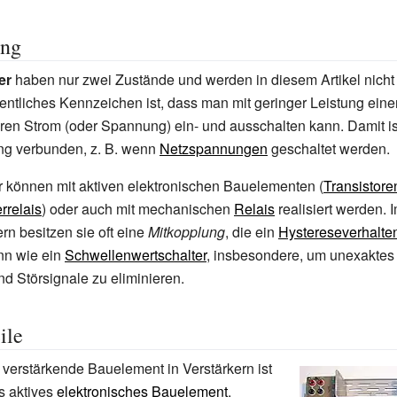
ung
er
haben nur zwei Zustände und werden in diesem Artikel nicht 
ntliches Kennzeichen ist, dass man mit geringer Leistung eine
ren Strom (oder Spannung) ein- und ausschalten kann. Damit ist
ng verbunden, z.
B. wenn
Netzspannungen
geschaltet werden.
r können mit aktiven elektronischen Bauelementen (
Transistore
rrelais
) oder auch mit mechanischen
Relais
realisiert werden.
rn besitzen sie oft eine
Mitkopplung
, die ein
Hystereseverhalte
nn wie ein
Schwellenwertschalter
, insbesondere, um unexaktes
d Störsignale zu eliminieren.
ile
 verstärkende Bauelement in Verstärkern ist
s aktives
elektronisches Bauelement
.