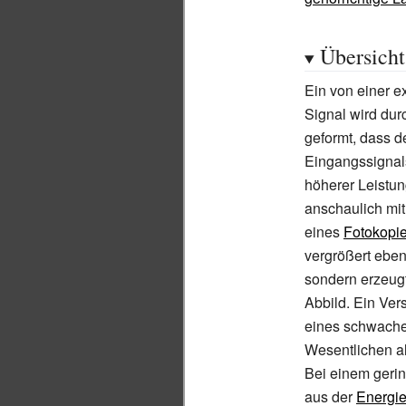
Übersicht
Ein von einer e
Signal wird dur
geformt, dass de
Eingangssignals
höherer Leistu
anschaulich mit
eines
Fotokopie
vergrößert ebenf
sondern erzeugt
Abbild. Ein Vers
eines schwache
Wesentlichen al
Bei einem geri
aus der
Energie