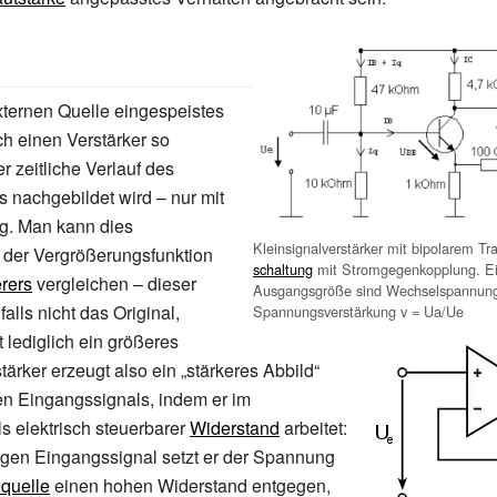
xternen Quelle eingespeistes
ch einen Verstärker so
r zeitliche Verlauf des
 nachgebildet wird – nur mit
ng. Man kann dies
Kleinsignalverstärker mit bipolarem Tra
 der Vergrößerungsfunktion
schal
tung
mit Stromgegenkopplung. Ei
rers
vergleichen – dieser
Ausgangsgröße sind Wechselspannun
alls nicht das Original,
Spannungsverstärkung v = Ua/Ue
 lediglich ein größeres
tärker erzeugt also ein „stärkeres Abbild“
n Eingangssignals, indem er im
s elektrisch steuerbarer
Widerstand
arbeitet:
ngen Eingangssignal setzt er der Spannung
quelle
einen hohen Widerstand entgegen,