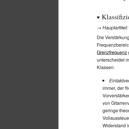
Klassifiz
→
Hauptartikel
Die Verstärkung
Frequenzbereich
Grenzfrequenz
unterscheidet m
Klassen:
Eintaktve
immer, der f
Vorverstärke
von Gitarrenv
geringe theo
Vollaussteue
Widerstand i