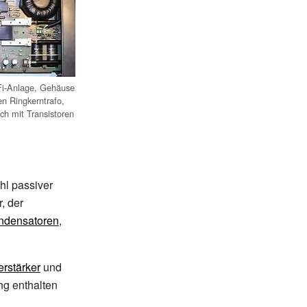
iFi-Anlage, Gehäuse
en Ringkerntrafo,
ch mit Transistoren
hl passiver
, der
ndensatoren
,
rstärker
und
ng enthalten