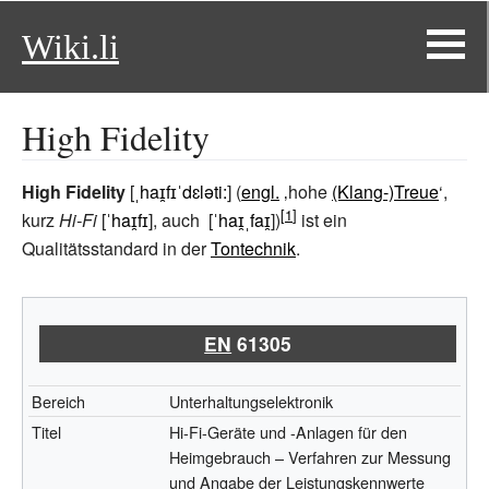
Wiki.li
High Fidelity
High Fidelity
[
ˌhaɪ̯fɪˈdɛləti:
] (
engl.
‚hohe
(Klang-)Treue
‘,
kurz
Hi-Fi
[
ˈhaɪ̯fɪ
], auch
[
ˈhaɪ̯ˌfaɪ̯
]
)
ist ein
Qualitätsstandard in der
Tontechnik
.
EN
61305
Bereich
Unterhaltungselektronik
Titel
Hi-Fi-Geräte und -Anlagen für den
Heimgebrauch – Verfahren zur Messung
und Angabe der Leistungskennwerte