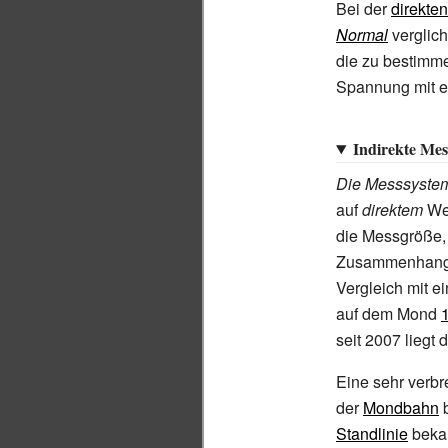
Bei der
direkte
Normal
verglich
die zu bestimme
Spannung mit e
Indirekte Mes
Die Messsyste
auf
direktem
Weg
die Messgröße,
Zusammenhang b
Vergleich mit 
auf dem Mond
seit 2007 liegt 
Eine sehr verbr
der
Mondbahn
b
Standlinie
bekan