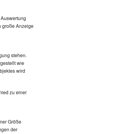
en Auswertung
h große Anzeige
gung stehen.
estellt wie
bjektes wird
hied zu einer
iner Größe
ngen der