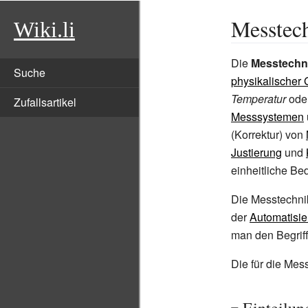
Messtec
Wiki.li
Die
Messtechn
Suche
physikalischer
Temperatur
ode
Zufallsartikel
Messsystemen
(Korrektur) von
Justierung
und
einheitliche Be
Die Messtechnik
der
Automatisie
man den Begrif
Die für die Me