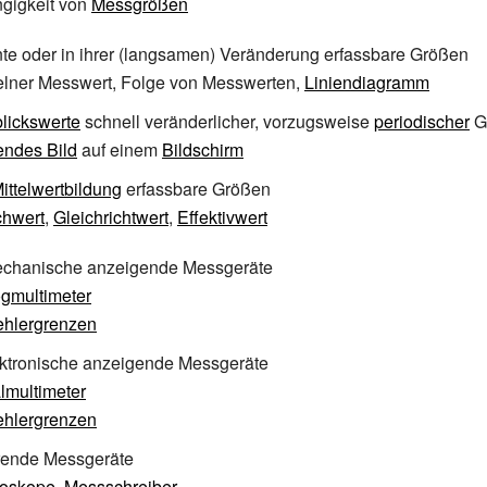
gigkeit von
Messgrößen
te oder in ihrer (langsamen) Veränderung erfassbare Größen
zelner Messwert, Folge von Messwerten,
Liniendiagramm
lickswerte
schnell veränderlicher, vorzugsweise
periodischer
G
endes Bild
auf einem
Bildschirm
ittelwertbildung
erfassbare Größen
chwert
,
Gleichrichtwert
,
Effektivwert
echanische anzeigende Messgeräte
gmultimeter
ehlergrenzen
ektronische anzeigende Messgeräte
almultimeter
ehlergrenzen
erende Messgeräte
loskope
,
Messschreiber