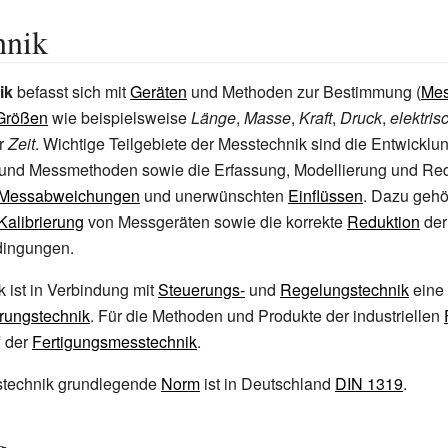
hnik
ik
befasst sich mit
Geräten
und Methoden zur Bestimmung (
Me
 Größen
wie beispielsweise
Länge
,
Masse
,
Kraft
,
Druck
,
elektris
r
Zeit
. Wichtige Teilgebiete der Messtechnik sind die Entwicklu
und Messmethoden sowie die Erfassung, Modellierung und Re
Messabweichungen
und unerwünschten
Einflüssen
. Dazu gehö
Kalibrierung
von Messgeräten sowie die korrekte
Reduktion
der
dingungen.
 ist in Verbindung mit
Steuerungs-
und
Regelungstechnik
eine
rungstechnik
. Für die Methoden und Produkte der industriellen
f der
Fertigungsmesstechnik
.
sstechnik grundlegende
Norm
ist in Deutschland
DIN 1319
.