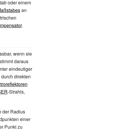
tab
oder einem
aßstabes
an
trischen
mpensator
.
sbar, wenn sie
stimmt daraus
ter eindeutiger
durch direkten
troreflektoren
SER
-Strahls,
ch der Radius
dpunkten einer
er Punkt zu