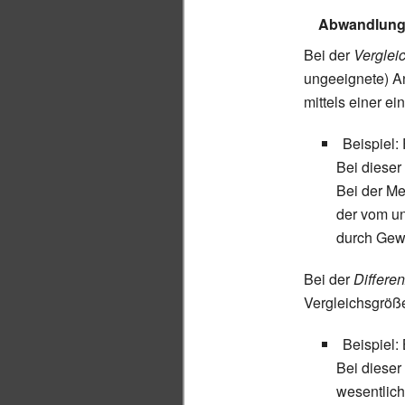
Abwandlunge
Bei der
Verglei
ungeeignete) A
mittels einer e
Beispiel:
Bei dieser
Bei der Me
der vom un
durch Gewic
Bei der
Differe
Vergleichsgröße 
Beispiel:
Bei dieser
wesentlich