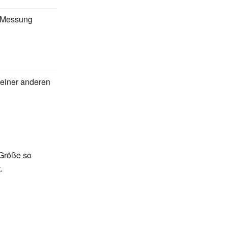
r Messung
einer anderen
 Größe so
.