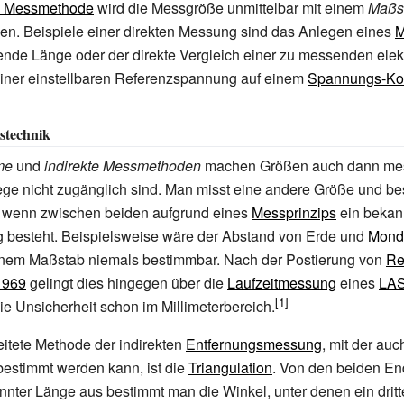
n Messmethode
wird die Messgröße unmittelbar mit einem
Maßs
en. Beispiele einer direkten Messung sind das Anlegen eines
M
nde Länge oder der direkte Vergleich einer zu messenden elek
iner einstellbaren Referenzspannung auf einem
Spannungs-Ko
stechnik
me
und
indirekte Messmethoden
machen Größen auch dann mes
e nicht zugänglich sind. Man misst eine andere Größe und be
 wenn zwischen beiden aufgrund eines
Messprinzips
ein bekann
esteht. Beispielsweise wäre der Abstand von Erde und
Mond
einem Maßstab niemals bestimmbar. Nach der Postierung von
Re
1969
gelingt dies hingegen über die
Laufzeitmessung
eines
LA
die Unsicherheit schon im Millimeterbereich.
eitete Methode der indirekten
Entfernungsmessung
, mit der au
estimmt werden kann, ist die
Triangulation
. Von den beiden En
nter Länge aus bestimmt man die Winkel, unter denen ein dritt