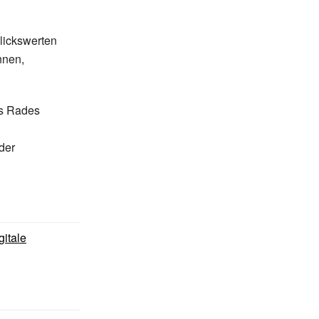
lickswerten
nnen,
s Rades
der
gitale