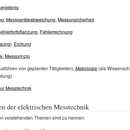
ergebnis
ng
,
Messgeräteabweichung
,
Messunsicherheit
ehlerfortpflanzung
,
Fehlerrechnung
sung)
,
Eichung
ik
,
Messprinzip
usführen von geplanten Tätigkeiten),
Metrologie
(als Wissensch
ndung)
zur Messtechnik
n der elektrischen Messtechnik
den vorstehenden Themen sind zu nennen: