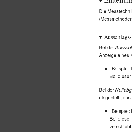
Einteilun
Die Messtechni
(Messmethoden)
Ausschlags-
Bei der
Aussch
Anzeige eines M
Beispiel:
Bei dieser
Bei der
Nullabg
eingestellt, da
Beispiel:
Bei diese
verschieb