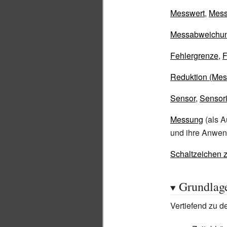
Messwert
,
Mess
Messabweichu
Fehlergrenze
,
F
Reduktion (Mes
Sensor
,
Sensor
Messung
(als A
und ihre Anwe
Schaltzeichen 
Grundlage
Vertiefend zu 