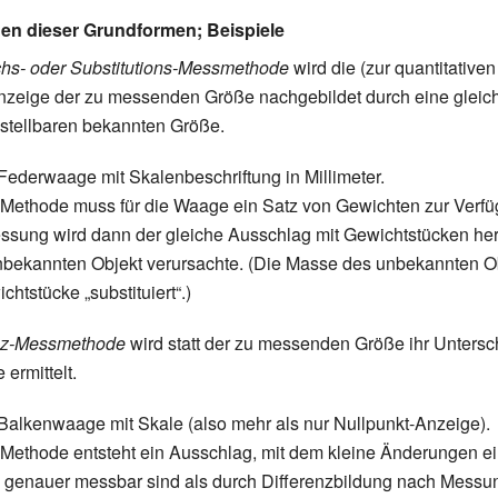
n dieser Grundformen; Beispiele
chs- oder Substitutions-Messmethode
wird die (zur quantitativ
nzeige der zu messenden Größe nachgebildet durch eine gleic
instellbaren bekannten Größe.
 Federwaage mit Skalenbeschriftung in Millimeter.
 Methode muss für die Waage ein Satz von Gewichten zur Verfü
ssung wird dann der gleiche Ausschlag mit Gewichtstücken herg
bekannten Objekt verursachte. (Die Masse des unbekannten O
htstücke „substituiert“.)
nz-Messmethode
wird statt der zu messenden Größe ihr Untersc
ermittelt.
 Balkenwaage mit Skale (also mehr als nur Nullpunkt-Anzeige).
 Methode entsteht ein Ausschlag, mit dem kleine Änderungen e
 genauer messbar sind als durch Differenzbildung nach Messu