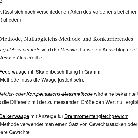
g
k lässt sich nach verschiedenen Arten des Vorgehens bei eine
 gliedern.
Methode, Nullabgleichs-Methode und Konkurrierendes
lags-Messmethode
wird der Messwert aus dem Ausschlag oder 
essgerätes ermittelt.
Federwaage
mit Skalenbeschriftung in Gramm.
 Methode muss die Waage justiert sein.
leichs- oder
Kompensations-Messmethode
wird eine bekannte
ss die Differenz mit der zu messenden Größe den Wert null ergibt
Balkenwaage
mit Anzeige für
Drehmomentengleichgewicht
.
r Methode verwendet man einen Satz von Gewichtsstücken oder
bare Gewichte.