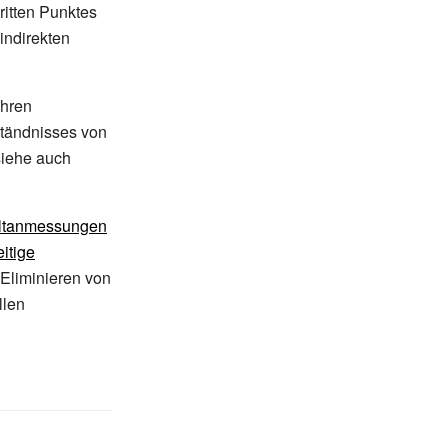
ritten Punktes
indirekten
ahren
ständnisses von
siehe auch
ltanmessungen
eitige
Eliminieren von
llen