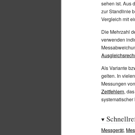
sehen ist. Aus 
zur Standlinie 
Vergleich mit e
Die Mehrzahl de
verwenden indi
Messabweichun
Ausgleichsrec
Als Variante b
gelten. In viel
Messungen von 
Zeitfehlern
, da
systematischer 
Schnellre
Messgerät
,
Mes