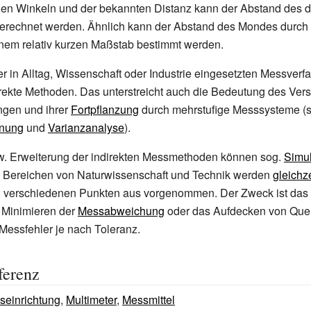
den Winkeln und der bekannten Distanz kann der Abstand des d
berechnet werden. Ähnlich kann der Abstand des Mondes durch 
inem relativ kurzen Maßstab bestimmt werden.
r in Alltag, Wissenschaft oder Industrie eingesetzten Messverf
rekte Methoden. Das unterstreicht auch die Bedeutung des Ver
gen und ihrer
Fortpflanzung
durch mehrstufige Messsysteme (
hnung
und
Varianzanalyse
).
zw. Erweiterung der indirekten Messmethoden können sog.
Simu
en Bereichen von Naturwissenschaft und Technik werden
gleichz
verschiedenen Punkten aus vorgenommen. Der Zweck ist das 
s Minimieren der
Messabweichung
oder das Aufdecken von Que
Messfehler je nach Toleranz.
ferenz
seinrichtung
,
Multimeter
,
Messmittel