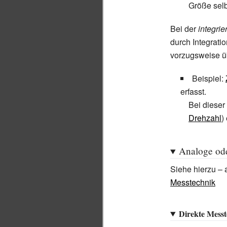
Größe selb
Bei der
integri
durch Integrat
vorzugsweise üb
Beispiel:
erfasst.
Bei dieser
Drehzahl
)
Analoge ode
Siehe hierzu – 
Messtechnik
Direkte Mess