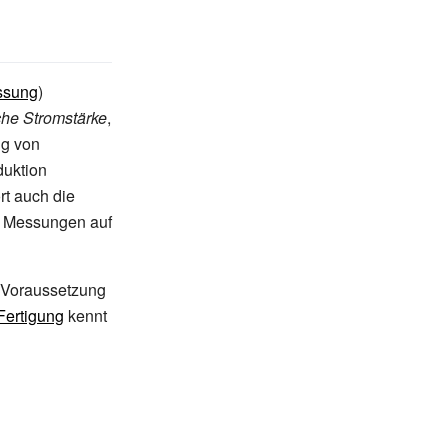
ssung
)
che Stromstärke
,
ng von
duktion
rt auch die
 Messungen auf
 Voraussetzung
Fertigung
kennt