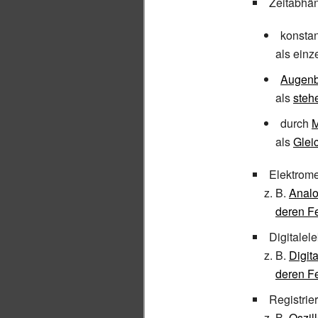
Zeitabhän
konstan
als ein
Augenb
als
steh
durch
M
als
Glei
Elektrom
z. B.
Analo
deren F
Digitalel
z. B.
Digit
deren F
Registri
z. B.
Oszil