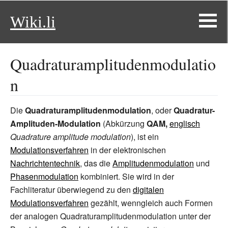
Wiki.li
Quadraturamplitudenmodulatio
n
Die
Quadraturamplitudenmodulation
, oder
Quadratur-
Amplituden-Modulation
(Abkürzung
QAM,
englisch
Quadrature amplitude modulation
), ist ein
Modulationsverfahren
in der elektronischen
Nachrichtentechnik
, das die
Amplitudenmodulation
und
Phasenmodulation
kombiniert. Sie wird in der
Fachliteratur überwiegend zu den
digitalen
Modulationsverfahren
gezählt, wenngleich auch Formen
der analogen Quadraturamplitudenmodulation unter der