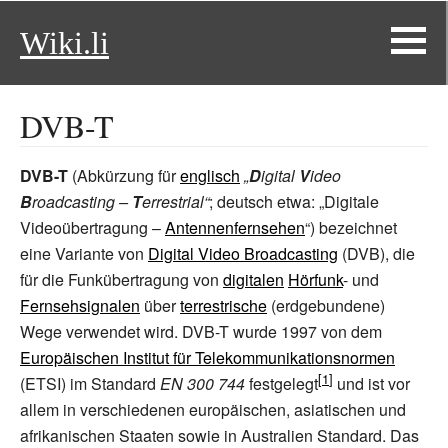
Wiki.li
DVB-T
DVB-T
(Abkürzung für
englisch
„
D
igital
V
ideo
B
roadcasting –
T
errestrial“
; deutsch etwa: „Digitale
Videoübertragung –
Antennenfernsehen
“) bezeichnet
eine Variante von
Digital Video Broadcasting
(DVB), die
für die Funkübertragung von
digitalen
Hörfunk
- und
Fernsehsignalen
über
terrestrische
(erdgebundene)
Wege verwendet wird. DVB-T wurde 1997 von dem
Europäischen Institut für Telekommunikationsnormen
(ETSI) im Standard
EN 300 744
festgelegt
und ist vor
allem in verschiedenen europäischen, asiatischen und
afrikanischen Staaten sowie in Australien Standard. Das