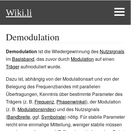
Wiki.li
Demodulation
Demodulation
ist die Wiedergewinnung des
Nutzsignals
im
Basisband
, das zuvor durch
Modulation
auf einen
Träger
aufmoduliert wurde.
Dazu ist, abhängig von der Modulationsart und von der
Belegung des Frequenzbandes mit parallelen
Übertragungen, Kenntnis über bestimmte Parameter des
Trägers (z.
B.
Frequenz
,
Phasenwinkel
), der Modulation
(z.
B.
Modulationsindex
) und des Nutzsignals
(
Bandbreite
, ggf.
Symbolrate
) nötig. Für stabile Parameter
reicht eine einmalige Mitteilung, weniger stabile müssen