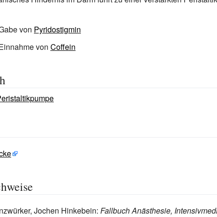
 Gabe von
Pyridostigmin
 Einnahme von
Coffein
ch
eristaltikpumpe
cke
chweise
nzwürker, Jochen Hinkebein:
Fallbuch Anästhesie, Intensivmed