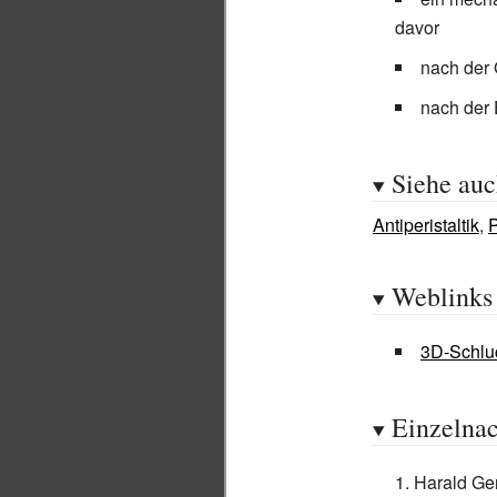
davor
nach der
nach der
Siehe au
Antiperistaltik
,
P
Weblinks
3D-Schlu
Einzelna
Harald Ge