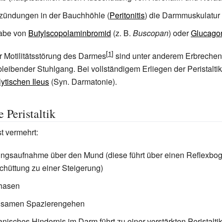
zündungen in der Bauchhöhle (
Peritonitis
) die Darmmuskulatur
Gabe von
Butylscopolaminbromid
(z.
B.
Buscopan
) oder
Glucago
 Motilitätsstörung des Darmes
sind unter anderem Erbrechen,
eibender Stuhlgang. Bei vollständigem Erliegen der Peristaltik
lytischen Ileus
(Syn. Darmatonie).
 Peristaltik
st vermehrt:
ngsaufnahme über den Mund (diese führt über einen Reflexbo
hüttung zu einer Steigerung)
hasen
gsamen Spazierengehen
nisches Hindernis im Darm führt zu einer verstärkten Peristalti