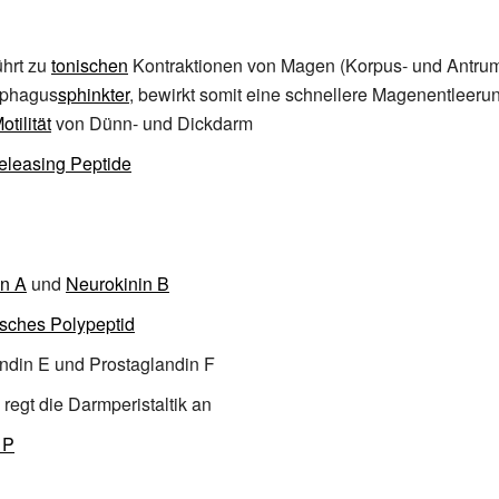
führt zu
tonischen
Kontraktionen von Magen (Korpus- und Antru
ophagus
sphinkter
, bewirkt somit eine schnellere Magenentleeru
otilität
von Dünn- und Dickdarm
eleasing Peptide
in A
und
Neurokinin B
sches Polypeptid
ndin E
und
Prostaglandin F
regt die Darmperistaltik an
 P