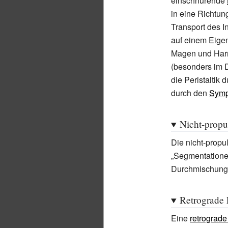
einschnürende
in eine Richtun
Transport des In
auf einem Eige
Magen und Harnl
(besonders im 
die Peristaltik 
durch den
Symp
Nicht-propul
Die nicht-propu
„Segmentationen
Durchmischung 
Retrograde P
Eine
retrograde 