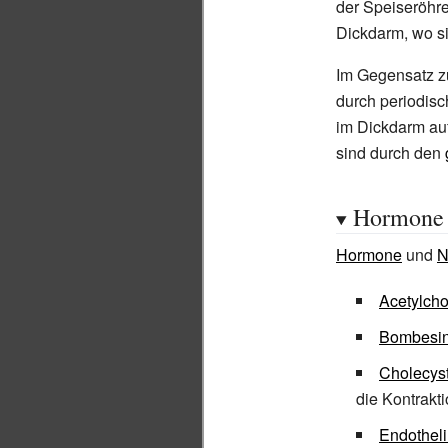
der Speiseröhr
Dickdarm, wo si
Im Gegensatz zu
durch periodisc
im Dickdarm au
sind durch den
Hormone 
Hormone
und
N
Acetylcho
Bombesi
Cholecyst
die Kontrakt
Endothel