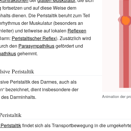
Kontraktionen
der
glatten Muskulatur
, die sich
g fortsetzen und auf diese Weise dem
halts dienen. Die Peristaltik beruht zum Teil
nrhythmus der Muskulatur (besonders an
eiter) und teilweise auf lokalen
Reflexen
Darm:
Peristaltischer Reflex
). Zusätzlich wird
durch den
Parasympathikus
gefördert und
athikus
gehemmt.
sive Peristaltik
lsive Peristaltik des Darmes, auch als
“ bezeichnet, dient insbesondere der
Animation der pro
des Darminhalts.
eristaltik
Peristaltik
findet sich als Transportbewegung in die umgekehrte