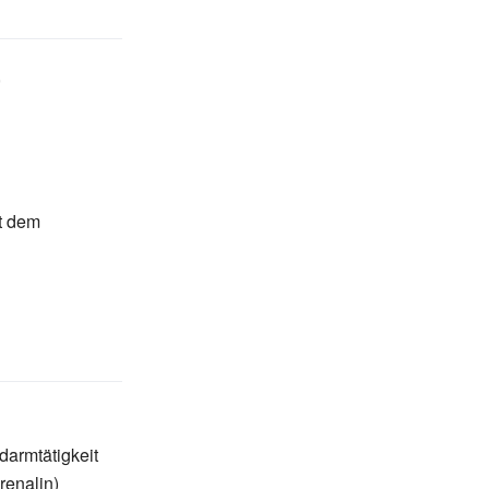
,
t dem
darmtätigkeit
renalin)