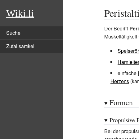
Peristalt
Wiki.li
Der Begriff
Peri
Suche
Muskeltätigkeit
Zufallsartikel
Speiserö
Harnleite
einfache
Herzens
(kar
Formen
Propulsive P
Bei der propulsi