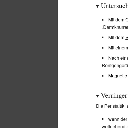
Untersuc
Mit dem 
„Darmknurren
Mit dem
S
Mit eine
Nach ein
Röntgengerä
Magnetic 
Verringert
Die Peristaltik 
wenn der 
weitgehend a