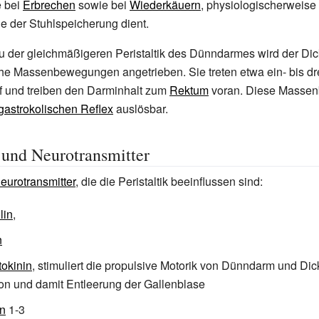
e bei
Erbrechen
sowie bei
Wiederkäuern
, physiologischerweise
e der Stuhlspeicherung dient.
 der gleichmäßigeren Peristaltik des Dünndarmes wird der Dic
he Massenbewegungen angetrieben. Sie treten etwa ein- bis dr
f und treiben den Darminhalt zum
Rektum
voran. Diese Masse
gastrokolischen Reflex
auslösbar.
und Neurotransmitter
eurotransmitter
, die die Peristaltik beeinflussen sind:
lin
,
n
okinin
, stimuliert die
propulsive
Motorik von Dünndarm und Dic
ion und damit Entleerung der Gallenblase
in
1-3