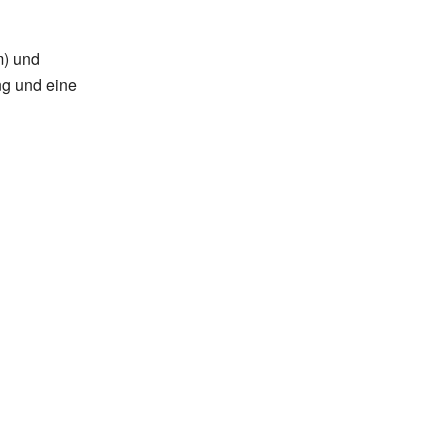
m) und
ng und eine