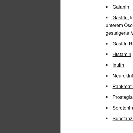
Galanin
Gastrin
, 
unterem Ös
gesteigerte
M
Gastrin R
Histamin
Inulin
Neurokin
Pankreati
Prostagla
Serotonin
Substanz