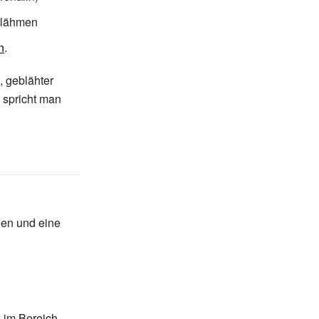
 lähmen
n
.
 geblähter
 spricht man
gen und eine
k im Bereich