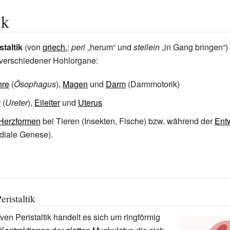
ik
staltik
(von
griech.
:
peri
„herum“ und
stellein
„in Gang bringen“)
 verschiedener Hohlorgane:
hre
(
Ösophagus
),
Magen
und
Darm
(Darmmotorik)
r
(
Ureter
),
Eileiter
und
Uterus
Herzformen
bei Tieren (Insekten, Fische) bzw. während der
Ent
diale Genese).
eristaltik
ven Peristaltik handelt es sich um ringförmig