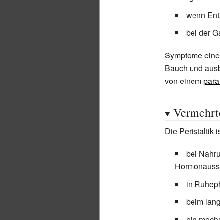
wenn Ent
bei der 
Symptome einer
Bauch und ausbl
von einem
para
Vermehrte
Die Peristaltik i
bei Nahru
Hormonaussc
in Ruhep
beim lan
ein mecha