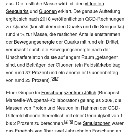
aus. Die restliche Masse wird mit den
virtuellen
Seequarks
und
Gluonen
erklärt. Die genaue Aufteilung
ergibt sich nach 2018 veröffentlichten QCD-Rechnungen
zu: Quarks (konstituierenden Quarks und die Seequarks)
rund 9
% zur Masse, die restlichen Anteile entstammen
der
Bewegungsenergie
der Quarks mit rund ein Drittel,
verursacht durch die Bewegungsenergie nach der
Unschärferelation da sie auf engem Raum „gefangen“
sind, und Beiträgen der Gluonen (ein Feldstärkebeitrag
von rund 37 Prozent und ein anomaler Gluonenbetrag
von rund 23 Prozent).
Einer Gruppe im
Forschungszentrum Jülich
(Budapest-
Marseille-Wuppertal-Kollaboration) gelang es 2008, die
Massen von Proton und Neutron im Rahmen der QCD-
Gittereichtheorie theoretisch mit einer Genauigkeit von 1
bis 2 Prozent zu berechnen.
Die
Simulationen
waren
das Ergebnis von über zwei Jahrzehnten Forschung an