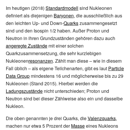
Im heutigen (2018)
Standardmodell
sind Nukleonen
definiert als diejenigen
Baryonen
, die ausschließlich aus
den leichten Up- und Down-
Quarks
zusammengesetzt
sind und den Isospin
1/2 haben. Außer Proton und
Neutron in ihren Grundzuständen gehören dazu auch
angeregte Zustände
mit einer solchen
Quarkzusammensetzung, die sehr kurzlebigen
Nukleonen
resonanzen
. Zählt man diese – wie in diesem
Fall üblich – als eigene Teilchenarten, gibt es laut
Particle
Data Group
mindestens 16 und möglicherweise bis zu 29
Nukleonen (Stand 2015). Hierbei werden die
Ladungszustände
nicht unterschieden; Proton und
Neutron sind bei dieser Zählweise also ein und dasselbe
Nukleon.
Die oben genannten je drei Quarks, die
Valenzquarks
,
machen nur etwa 5 Prozent der
Masse
eines Nukleons