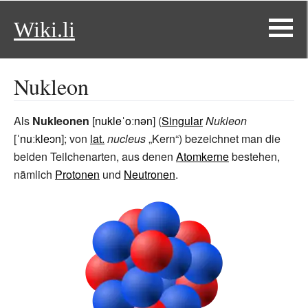
Wiki.li
Nukleon
Als
Nukleonen
[
nukleˈoːnən
] (
Singular
Nukleon
[
ˈnuːkleɔn
]; von
lat.
nucleus
„Kern“) bezeichnet man die
beiden Teilchenarten, aus denen
Atomkerne
bestehen,
nämlich
Protonen
und
Neutronen
.