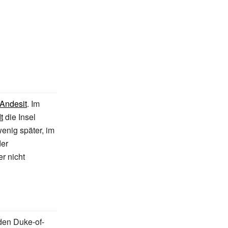
Andesit
. Im
t
die Insel
enig später, im
der
er nicht
den Duke-of-