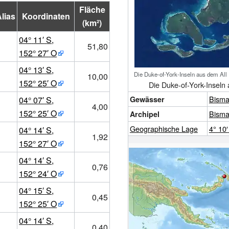
Fläche
lias
Koordinaten
(km²)
04°
11′
S
,
51,80
152°
27′
O
04°
13′
S
,
Die Duke-of-York-Inseln aus dem All
10,00
152°
25′
O
Die Duke-of-York-Inseln 
Bisma
04°
07′
S
,
Gewässer
4,00
152°
25′
O
Bisma
Archipel
Geographische
Lage
4°
10′
04°
14′
S
,
1,92
152°
27′
O
04°
14′
S
,
0,76
152°
24′
O
04°
15′
S
,
0,45
152°
25′
O
04°
14′
S
,
0,40