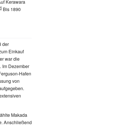
 Auf Kerawara
Bis 1890
ß der
 zum Einkauf
er war die
. Im Dezember
Ferguson-Hafen
assung von
 aufgegeben.
extensiven
zählte Makada
e
. Anschließend