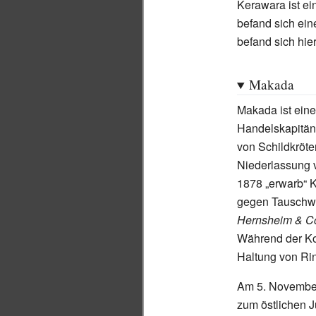
Kerawara ist ei
befand sich ein
befand sich hie
Makada
Makada ist eine
Handelskapitän
von Schildkröt
Niederlassung 
1878 „erwarb“ 
gegen Tauschwa
Hernsheim
&
C
Während der Kol
Haltung von Rin
Am 5. November 
zum östlichen J