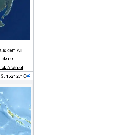
aus dem All
rcksee
rck-Archipel
S
,
152°
27′
O