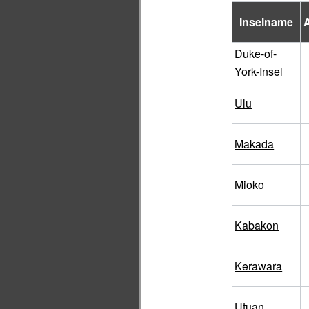
Inselname
A
Duke-of-
York-Insel
Ulu
Makada
Mioko
Kabakon
Kerawara
Utuan