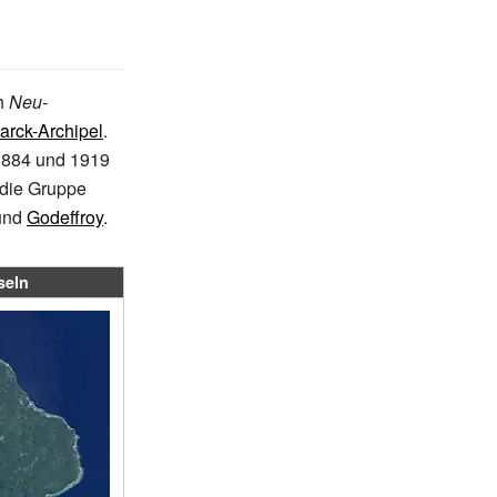
h
Neu-
arck-Archipel
.
1884 und 1919
 die Gruppe
und
Godeffroy
.
seln