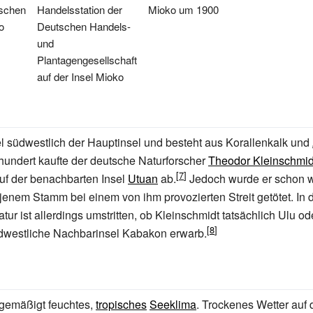
tschen
Handelsstation der
Mioko um 1900
o
Deutschen Handels-
und
Plantagengesellschaft
auf der Insel Mioko
sel südwestlich der Hauptinsel und besteht aus Korallenkalk und
hundert kaufte der deutsche Naturforscher
Theodor Kleinschmid
f der benachbarten Insel
Utuan
ab.
Jedoch wurde er schon w
 jenem Stamm bei einem von ihm provozierten Streit getötet. In 
tur ist allerdings umstritten, ob Kleinschmidt tatsächlich Ulu od
üdwestliche Nachbarinsel Kabakon erwarb.
 gemäßigt feuchtes,
tropisches
Seeklima
. Trockenes Wetter auf 