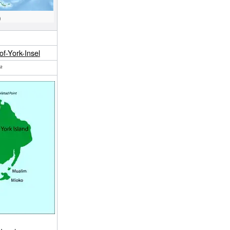
)
f-York-Insel
²