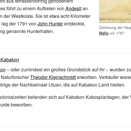
teht aus terrassenförmig gehobenem
ies führt zu einem Auftreten von
Andesit
an
 der Westküste. Sie ist etwa acht Kilometer
n lag der 1791 von
John Hunter
entdeckte,
Zeichnung der Hau
g genannte Hunterhafen.
Wallis
um 1767
:
Kabakon
kon
– oder zumindest ein großes Grundstück auf ihr – wurden zu
 Naturforscher
Theodor Kleinschmidt
erworben. Verkäufer ware
ige der Nachbarinsel Utuan, die auf Kabakon Land hielten.
olonialzeiten befanden sich auf Kabakon Kokosplantagen, der 
urde beworben.