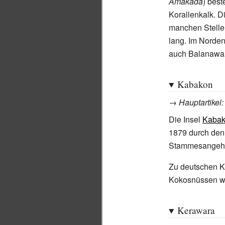
Amakada
) bes
Korallenkalk. D
manchen Stellen
lang. Im Norde
auch Balanawan
Kabakon
→
Hauptartikel
Die Insel
Kaba
1879 durch den
Stammesangehör
Zu deutschen K
Kokosnüssen w
Kerawara