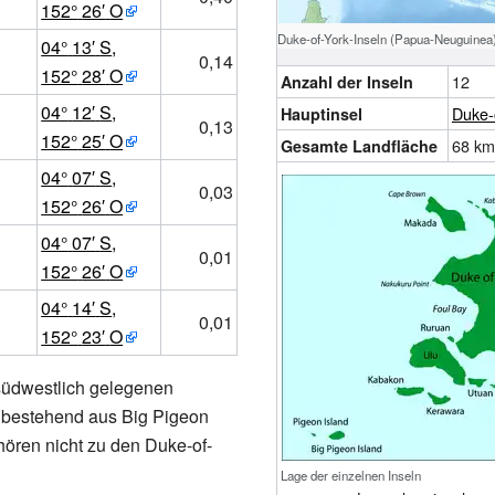
152°
26′
O
Duke-of-York-Inseln (Papua-Neuguinea
04°
13′
S
,
0,14
152°
28′
O
12
Anzahl der Inseln
04°
12′
S
,
Duke-o
Hauptinsel
0,13
152°
25′
O
68
km
Gesamte Landfläche
04°
07′
S
,
0,03
152°
26′
O
04°
07′
S
,
0,01
152°
26′
O
04°
14′
S
,
0,01
152°
23′
O
südwestlich gelegenen
, bestehend aus
Big Pigeon
hören nicht zu den Duke-of-
Lage der einzelnen Inseln