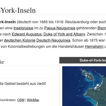
York-Inseln
rk-Inseln
(deutsch von 1885 bis 1918:
Neulauenburg
oder auc
lden eine
Inselgruppe
im zu
Papua-Neuguinea
gehörenden
Bism
ie nach
Edward Augustus, Duke of York and Albany
. Zwischen 
der
deutschen Kolonie
Deutsch-Neuguinea
. Schon ab 1875 war
von Kolonialbestrebungen um die Handelshäuser
Hernsheim
ie
Duke-of-York-In
ße Gebiet besteht aus zwölf
 Koordinaten:
OSM
|
WikiMap