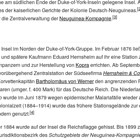
ne am südlichen Ende der Duke-of-York-Inseln gelegene Insel.
es der kaiserlichen Gerichte der Kolonie Deutsch-Neuguineas.
r die Zentralverwaltung der
Neuguinea-Kompagnie
.
 Insel im Norden der Duke-of-York-Gruppe. Im Februar 1876 lie
 und spätere Kaufmann Eduard Hernsheim auf ihr eine Station
enpanzern und zur Herstellung von
Kopra
errichten. Ab Septemb
vorübergehend Zentralstation der Südseefirma
Hernsheim & Co
Korvettenkapitän
Bartholomäus von Werner
den angrenzenden 
ren (umger. f. 400 Mark) für das Deutsche Reich. Die Niederl
o
wurde im Juni 1879 wegen epidemischer Malariafälle wieder
onialzeit (1884–1914) wurde das frühere Stationsgelände zur 
dern genutzt.
1884 wurde auf der Insel die Reichsflagge gehisst. Bis 1899 
urisdiktionsbezirk des
Schutzgebiets der Neuguinea-Kompagni