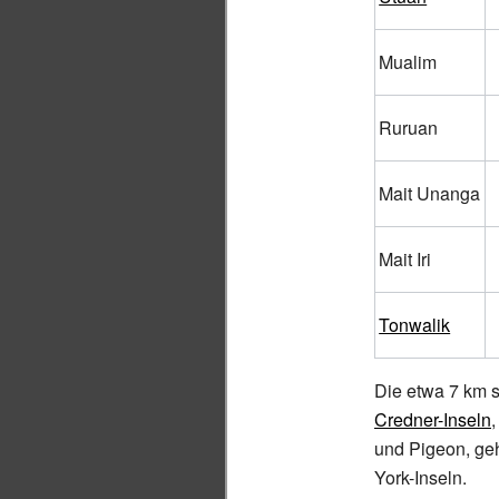
Mualim
Ruruan
Mait Unanga
Mait Iri
Tonwalik
Die etwa 7 km 
Credner-Inseln
und
Pigeon
, ge
York-Inseln.