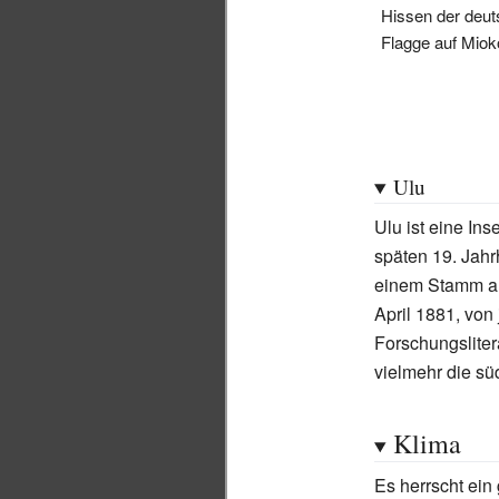
Hissen der deu
Flagge auf Miok
Ulu
Ulu ist eine In
späten 19. Jahr
einem Stamm au
April 1881, von
Forschungslitera
vielmehr die s
Klima
Es herrscht ein