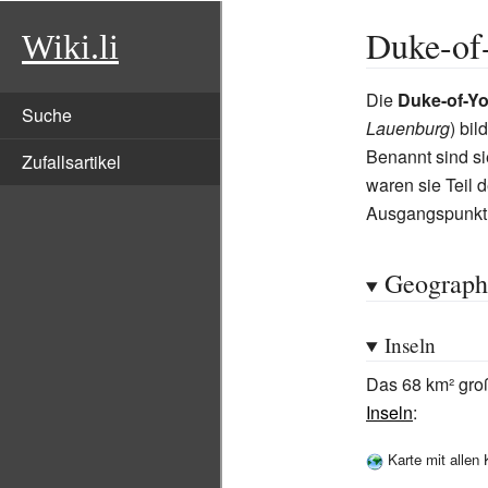
Duke-of-
Wiki.li
Die
Duke-of-Yo
Suche
Lauenburg
) bi
Benannt sind s
Zufallsartikel
waren sie Teil 
Ausgangspunkt 
Geograph
Inseln
Das 68
km² gro
Inseln
:
Karte mit allen