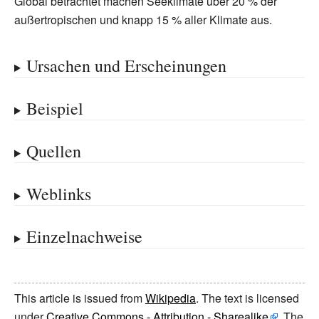
Global betrachtet machen Seeklimate über 20
% der
außertropischen und knapp 15
% aller Klimate aus.
Ursachen und Erscheinungen
Beispiel
Quellen
Weblinks
Einzelnachweise
This article is issued from
Wikipedia
. The text is licensed
under
Creative Commons - Attribution - Sharealike
. The