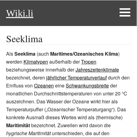
Wiki.li
Seeklima
Als
Seeklima
(auch
Maritimes/Ozeanisches Klima
)
werden
Klimatypen
außerhalb der
Tropen
beziehungsweise innerhalb der
Jahreszeitenklimate
bezeichnet, deren
jährlicher Temperaturverlauf
durch den
Einfluss von
Ozeanen
eine
Schwankungsbreite
der
monatlichen Durchschnittstemperaturen von unter 20
°C
auszeichnen. Das Wasser der Ozeane wirkt hier als
Temperaturpuffer („Ozeanischer Temperaturgang“). Das
konkrete Ausmaß dieses Wertes wird als (thermische)
Maritimität
bezeichnet. Zuweilen wird davon die
hygrische Maritimität
unterschieden, die auf den