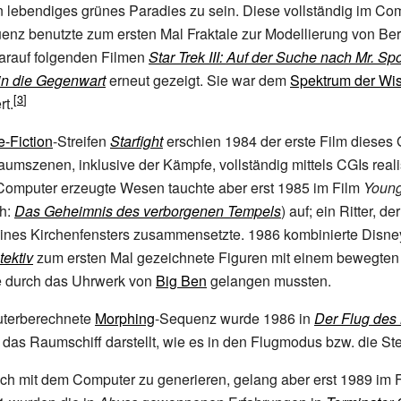
 lebendiges grünes Paradies zu sein. Diese vollständig im Co
uenz benutzte zum ersten Mal Fraktale zur Modellierung von B
darauf folgenden Filmen
Star Trek III: Auf der Suche nach Mr. Sp
 in die Gegenwart
erneut gezeigt. Sie war dem
Spektrum der Wi
t.
-Fiction
-Streifen
Starfight
erschien 1984 der erste Film dieses 
aumszenen, inklusive der Kämpfe, vollständig mittels CGIs reali
Computer erzeugte Wesen tauchte aber erst 1985 im Film
Young
h:
Das Geheimnis des verborgenen Tempels
) auf; ein Ritter, d
ines Kirchenfensters zusammensetzte. 1986 kombinierte Disne
ektiv
zum ersten Mal gezeichnete Figuren mit einem bewegten
ie durch das Uhrwerk von
Big Ben
gelangen mussten.
uterberechnete
Morphing
-Sequenz wurde 1986 in
Der Flug des
 das Raumschiff darstellt, wie es in den Flugmodus bzw. die Ste
sch mit dem Computer zu generieren, gelang aber erst 1989 im 