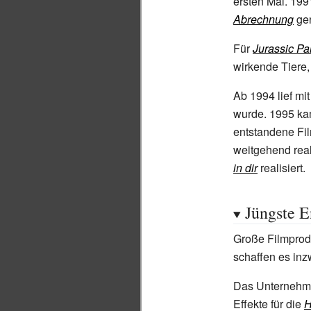
ersten Mal. 199
Abrechnung
gen
Für
Jurassic Pa
wirkende Tiere,
Ab 1994 lief mi
wurde. 1995 ka
entstandene Fil
weitgehend rea
in dir
realisiert.
Jüngste 
Große Filmprod
schaffen es inz
Das Unterneh
Effekte für die
H