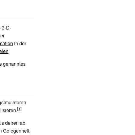
s 3-D-
der
mation
in der
elen
.
s
genanntes
gsimulatoren
lisieren.
aus denen ab
en Gelegenheit,