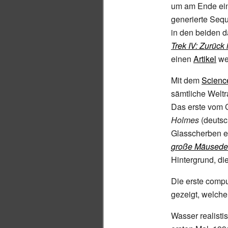
um am Ende ein
generierte Seq
in den beiden 
Trek IV: Zurück
einen
Artikel
wer
Mit dem
Science
sämtliche Weltr
Das erste vom 
Holmes
(deutsc
Glasscherben e
große Mäusedet
Hintergrund, d
Die erste comp
gezeigt, welche
Wasser realisti