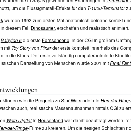
1 wurden die in
Abyss
gewonnenen Erfahrungen in
Terminator 
utzt, um die Flüssigmetall-Effekte für den
T-1000-Terminator
zu
rk
wurden 1993 zum ersten Mal anatomisch beinahe korrekt und
 in diesem Fall
Dinosaurier
, erschaffen und realistisch animiert.
t
Babylon 5
die erste
Fernsehserie
, in der CGI in großem Umfan
m mit
Toy Story
von
Pixar
der erste komplett innerhalb des Com
m in die Kinos. Der erste vollständig computeranimierte Kinofilm
listischen Darstellung von Menschen wurde 2001 mit
Final Fan
Entwicklungen
uktionen wie die
Prequels
zu
Star Wars
oder die
Herr-der-Ring
wischen auch, realistische Massenaufnahmen mittels CGI zu er
men
Weta Digital
in
Neuseeland
war damit beauftragt worden, rea
err-der-Ringe
-Filme zu kreieren. Um die riesigen Schlachten ri