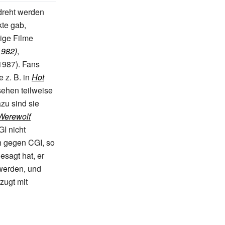
edreht werden
kte gab,
nige Filme
1982)
,
1987). Fans
e z.
B. in
Hot
sehen teilweise
zu sind sie
Werewolf
GI nicht
h gegen CGI, so
gesagt hat, er
werden, und
zugt mit