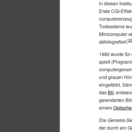
in diesen Insti
Erste CGI-Effek
computererzeu
Todessterns wur
Minicomputer e
abfotografiert.
1982 wurde für
spielt (Program
computergenerie
und grauen Hin
eingefärbt. Säm
das
Bit
, entsta
gerenderten Bi
einem
Optische
Die
Genesis-S
der durch ein G