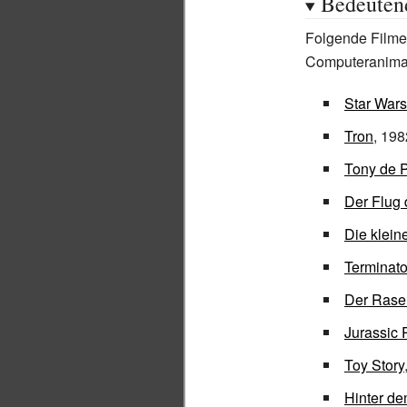
Bedeuten
Folgende Filme 
Computeranimat
Star Wars
Tron
, 198
Tony de P
Der Flug 
Die klei
Terminato
Der Ras
Jurassic 
Toy Story
Hinter de