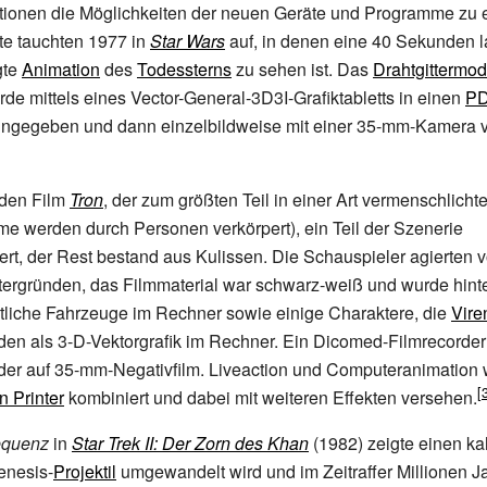
tutionen die Möglichkeiten der neuen Geräte und Programme zu 
te tauchten 1977 in
Star Wars
auf, in denen eine 40 Sekunden 
gte
Animation
des
Todessterns
zu sehen ist. Das
Drahtgittermod
de mittels eines Vector-General-3D3I-Grafiktabletts in einen
PD
ingegeben und dann einzelbildweise mit einer 35-mm-Kamera 
 den Film
Tron
, der zum größten Teil in einer Art vermenschlic
me werden durch Personen verkörpert), ein Teil der Szenerie
rt, der Rest bestand aus Kulissen. Die Schauspieler agierten 
tergründen, das Filmmaterial war schwarz-weiß und wurde hint
tliche Fahrzeuge im Rechner sowie einige Charaktere, die
Vire
nden als 3-D-Vektorgrafik im Rechner. Ein Dicomed-Filmrecorder
lder auf 35-mm-Negativfilm. Liveaction und Computeranimation
n Printer
kombiniert und dabei mit weiteren Effekten versehen.
equenz
in
Star Trek II: Der Zorn des Khan
(1982) zeigte einen k
enesis-
Projektil
umgewandelt wird und im Zeitraffer Millionen Ja