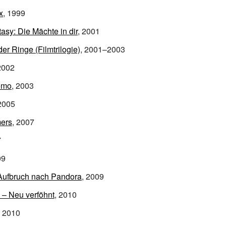
x
, 1999
tasy: Die Mächte in dir
, 2001
der Ringe (Filmtrilogie)
, 2001–2003
2002
emo
, 2003
 2005
mers
, 2007
7
09
 Aufbruch nach Pandora
, 2009
 – Neu verföhnt
, 2010
, 2010