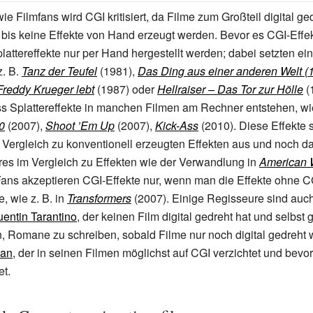
wie Filmfans wird CGI kritisiert, da Filme zum Großteil digital g
bis keine Effekte von Hand erzeugt werden. Bevor es CGI-Effe
plattereffekte nur per Hand hergestellt werden; dabei setzten ei
z.
B.
Tanz der Teufel
(1981),
Das Ding aus einer anderen Welt (
 Freddy Krueger lebt
(1987) oder
Hellraiser – Das Tor zur Hölle
(
s Splattereffekte in manchen Filmen am Rechner entstehen, wi
0
(2007),
Shoot ’Em Up
(2007),
Kick-Ass
(2010). Diese Effekte 
m Vergleich zu konventionell erzeugten Effekten aus und noch da
es im Vergleich zu Effekten wie der Verwandlung in
American 
Fans akzeptieren CGI-Effekte nur, wenn man die Effekte ohne C
, wie z.
B. in
Transformers
(2007). Einige Regisseure sind auc
entin Tarantino
, der keinen Film digital gedreht hat und selbst 
 Romane zu schreiben, sobald Filme nur noch digital gedreht 
lan
, der in seinen Filmen möglichst auf CGI verzichtet und bevor
et.