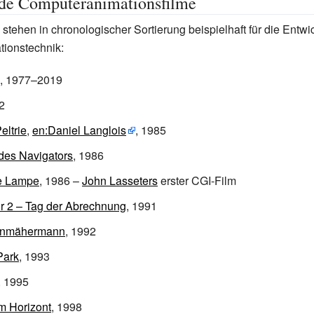
de Computeranimationsfilme
stehen in chronologischer Sortierung beispielhaft für die Entwi
ionstechnik:
, 1977–2019
2
eltrie
,
en:Daniel Langlois
, 1985
des Navigators
, 1986
ne Lampe
, 1986 –
John Lasseters
erster CGI-Film
r 2 – Tag der Abrechnung
, 1991
enmähermann
, 1992
Park
, 1993
, 1995
m Horizont
, 1998