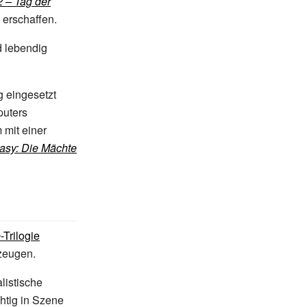
2 – Tag der
 erschaffen.
 lebendig
g eingesetzt
puters
 mit einer
tasy: Die Mächte
e
-Trilogie
zeugen.
listische
chtig in Szene