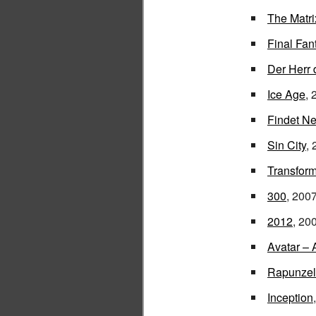
The Matri
Final Fan
Der Herr 
Ice Age
, 
Findet N
Sin City
,
Transfor
300
, 200
2012
, 20
Avatar –
Rapunzel
Inception