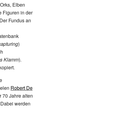
 Orks, Elben
e Figuren in der
 Der Fundus an
atenbank
capturing
)
ch
s Klamm
).
opiert.
e
ielen
Robert De
r 70 Jahre alten
. Dabei werden