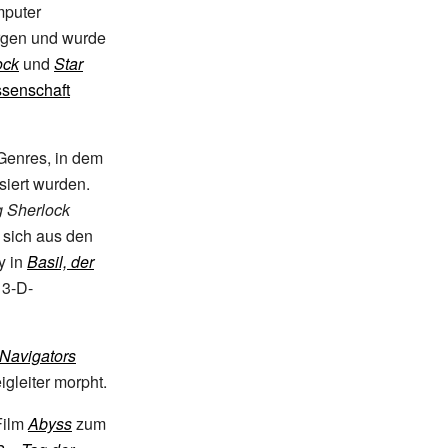
mputer
ergen und wurde
ock
und
Star
ssenschaft
Genres, in dem
siert wurden.
 Sherlock
er sich aus den
y in
Basil, der
 3-D-
 Navigators
igleiter morpht.
Film
Abyss
zum