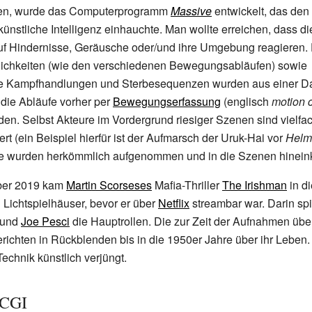
nen, wurde das Computerprogramm
Massive
entwickelt, das den
nstliche Intelligenz einhauchte. Man wollte erreichen, dass di
uf Hindernisse, Geräusche oder/und ihre Umgebung reagieren.
chkeiten (wie den verschiedenen Bewegungsabläufen) sowie
he Kampfhandlungen und Sterbesequenzen wurden aus einer D
 die Abläufe vorher per
Bewegungserfassung
(englisch
motion 
en. Selbst Akteure im Vordergrund riesiger Szenen sind vielfa
rt (ein Beispiel hierfür ist der Aufmarsch der Uruk-Hai vor
Helm
e wurden herkömmlich aufgenommen und in die Szenen hineink
ber 2019 kam
Martin Scorseses
Mafia-Thriller
The Irishman
in di
Lichtspielhäuser, bevor er über
Netflix
streambar war. Darin sp
und
Joe Pesci
die Hauptrollen. Die zur Zeit der Aufnahmen übe
richten in Rückblenden bis in die 1950er Jahre über ihr Leben
Technik künstlich verjüngt.
 CGI