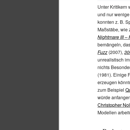
Unter Kritikern 
und nur wenige 
konnten z.
B. S
Maßstäbe, wie 
Nightmare III –
bemängeln, das
Fuzz
(2007),
30
unrealistisch i
nichts Besonder
(1981). Einige 
erzeugen könnte
zum Beispiel
Qu
würde anfangen,
Christopher No
Modellen arbeit