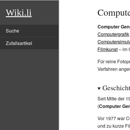
Compute
Wiki.li
Computer Gene
Suche
Computergrafik
Computersimula
Zufallsartikel
Filmkunst
– im 
Für reine Fotop
Verfahren ange
Geschich
Seit Mitte der 
(
Computer Gen
Vor 1977 war C
und zu kurze Fi