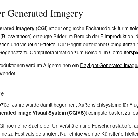
r Generated Imagery
rated Imagery
(
CGI
) ist der englische Fachausdruck für mittel
(
Bildsynthese
) erzeugte Bilder im Bereich der
Filmproduktion
, 
tion
und
visueller Effekte
. Der Begriff bezeichnet
Computerani
Gegensatz zu Computeranimation zum Beispiel in
Computerspi
roduktionen wird im Allgemeinen ein
Daylight Generated Image
wendet.
te
1970er Jahre wurde damit begonnen, Außensichtsysteme für Flu
erated Image Visual System (CGIVS)
) computerbasiert zu rea
GI noch eine Sache der Universitäten und Forschungslabore, 
lme zu Festivals gelangten. Nur einige wenige Künstler erhielt