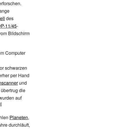
erforschen.
lange
ell
des
P-11/45
-
vom Bildschirm
htem Computer
vor schwarzen
erher per Hand
nscanner
und
 übertrug die
 wurden auf
ahlen
Planeten
,
hre durchläuft,