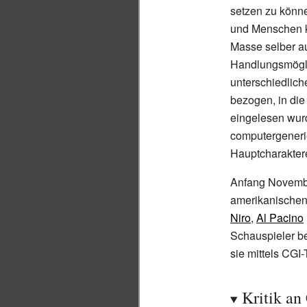
setzen zu kön
und Menschen kü
Masse selber a
Handlungsmögli
unterschiedlic
bezogen, in die
eingelesen wurd
computergenerie
Hauptcharakter
Anfang Novem
amerikanischen 
Niro
,
Al Pacino
Schauspieler be
sie mittels CGI-
Kritik an