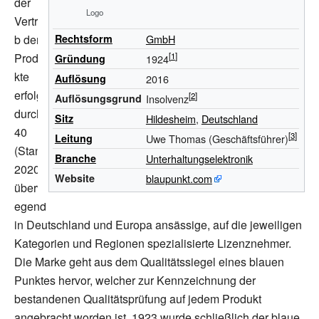
der
Logo
Vertrie
b der
Rechtsform
GmbH
Produ
Gründung
1924
kte
Auflösung
2016
erfolgt
Auflösungsgrund
Insolvenz
durch
Sitz
Hildesheim
,
Deutschland
40
Leitung
Uwe Thomas (Geschäftsführer)
(Stand
Branche
Unterhaltungselektronik
2020)
Website
blaupunkt.com
überwi
egend
in Deutschland und Europa ansässige, auf die jeweiligen
Kategorien und Regionen spezialisierte Lizenznehmer.
Die Marke geht aus dem Qualitätssiegel eines blauen
Punktes hervor, welcher zur Kennzeichnung der
bestandenen Qualitätsprüfung auf jedem Produkt
angebracht worden ist. 1923 wurde schließlich der blaue