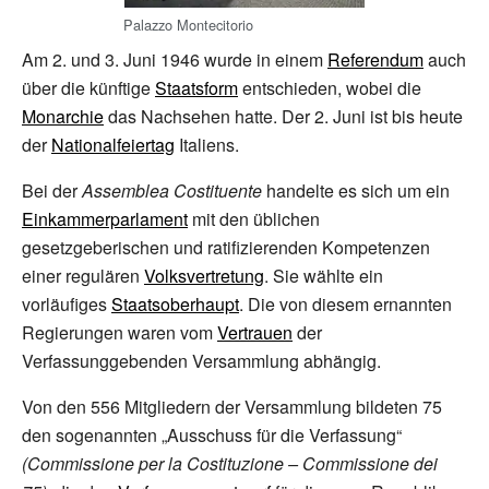
Palazzo Montecitorio
Am 2. und 3. Juni 1946 wurde in einem
Referendum
auch
über die künftige
Staatsform
entschieden, wobei die
Monarchie
das Nachsehen hatte. Der 2. Juni ist bis heute
der
Nationalfeiertag
Italiens.
Bei der
Assemblea Costituente
handelte es sich um ein
Einkammerparlament
mit den üblichen
gesetzgeberischen und ratifizierenden Kompetenzen
einer regulären
Volksvertretung
. Sie wählte ein
vorläufiges
Staatsoberhaupt
. Die von diesem ernannten
Regierungen waren vom
Vertrauen
der
Verfassunggebenden Versammlung abhängig.
Von den 556 Mitgliedern der Versammlung bildeten 75
den sogenannten „Ausschuss für die Verfassung“
(Commissione per la Costituzione – Commissione dei