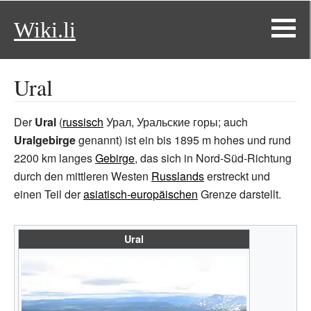
Wiki.li
Ural
Der
Ural
(
russisch
Урал
,
Уральские горы
; auch
Uralgebirge
genannt) ist ein bis 1895 m hohes und rund
2200 km langes
Gebirge
, das sich in Nord-Süd-Richtung
durch den mittleren Westen
Russlands
erstreckt und
einen Teil der
asiatisch-europäischen
Grenze darstellt.
Ural