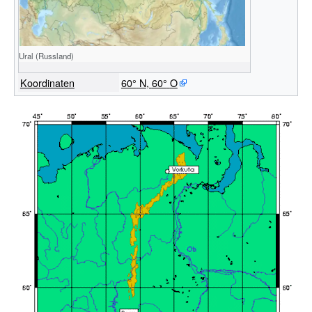
Ural (Russland)
Koordinaten
60°
N
,
60°
O