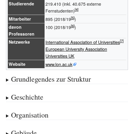
Studierende
219.410
(inkl. 40.675 externe
Fernstudenten)
Mitarbeiter
895
(2018/19
)
davon
100
(2018/19
)
Professoren
Netzwerke
International Association of Universities
European University Association
Universities UK
Website
www.lon.ac.uk
Grundlegendes zur Struktur
Geschichte
Organisation
Gebäude