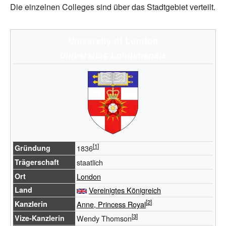
Die einzelnen Colleges sind über das Stadtgebiet verteilt.
University of London
Universitas Londiniensis
Gründung
1836
Trägerschaft
staatlich
Ort
London
Land
Vereinigtes Königreich
Kanzlerin
Anne, Princess Royal
Vize-Kanzlerin
Wendy Thomson