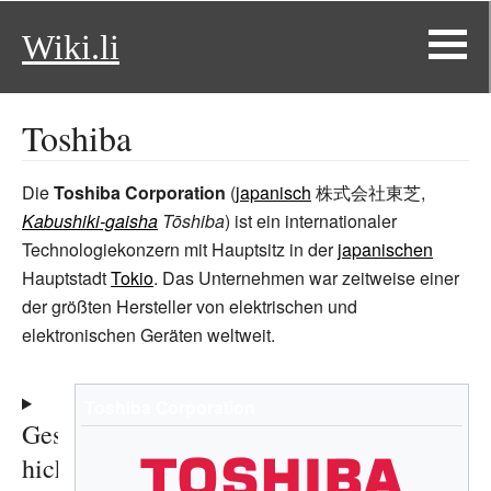
Wiki.li
Toshiba
Die
Toshiba Corporation
(
japanisch
株式会社東芝
,
Kabushiki-gaisha
Tōshiba
) ist ein internationaler
Technologiekonzern mit Hauptsitz in der
japanischen
Hauptstadt
Tokio
. Das Unternehmen war zeitweise einer
der größten Hersteller von elektrischen und
elektronischen Geräten weltweit.
Toshiba Corporation
Gesc
hich