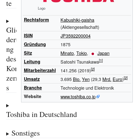
te
Logo
Rechtsform
Kabushiki-gaisha
(Aktiengesellschaft)
Glie
ISIN
JP3592200004
deru
Gründung
1875
ng
Sitz
Minato
,
Tokio
,
Japan
des
Leitung
Satoshi Tsunakawa
Kon
Mitarbeiterzahl
141.256 (2019)
zern
Umsatz
3.695
Bio.
Yen
(29,3
Mrd.
Euro
)
s
Branche
Technologie und Elektronik
Website
www.toshiba.co.jp
Toshiba in Deutschland
Sonstiges