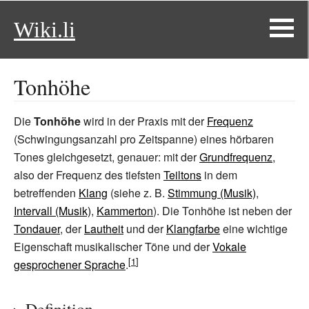
Wiki.li
Tonhöhe
Die
Tonhöhe
wird in der Praxis mit der
Frequenz
(Schwingungsanzahl pro Zeitspanne) eines hörbaren
Tones gleichgesetzt, genauer: mit der
Grundfrequenz
,
also der Frequenz des tiefsten
Teiltons
in dem
betreffenden
Klang
(siehe z. B.
Stimmung (Musik)
,
Intervall (Musik)
,
Kammerton
). Die Tonhöhe ist neben der
Tondauer
, der
Lautheit
und der
Klangfarbe
eine wichtige
Eigenschaft musikalischer Töne und der
Vokale
gesprochener Sprache
.