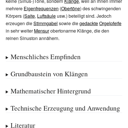
keine (Sinus-)Töne, sondern
Klänge
, weil an ihnen immer
mehrere
Eigenfrequenzen
(
Obertöne
) des schwingenden
Körpers (
Saite
,
Luftsäule
usw.) beteiligt sind. Jedoch
erzeugen die
Stimmgabel
sowie die
gedackte
Orgelpfeife
in sehr weiter
Mensur
obertonarme Klänge, die den
reinen Sinuston annähern.
Menschliches Empfinden
Grundbaustein von Klängen
Mathematischer Hintergrund
Technische Erzeugung und Anwendung
Literatur