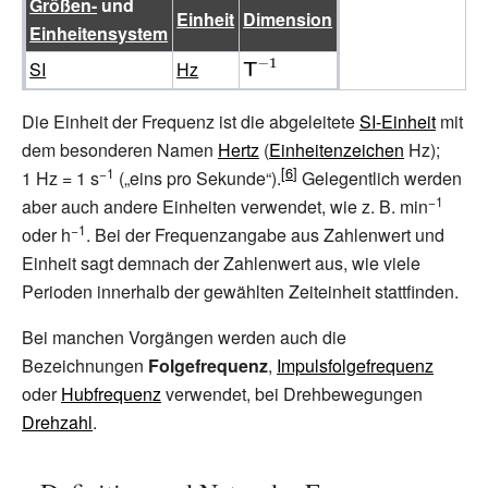
Größen-
und
Einheit
Dimension
Einheitensystem
SI
Hz
{\displaystyle
{\mathsf
Die Einheit der Frequenz ist die abgeleitete
SI-Einheit
mit
{T}}^{-1}}
dem besonderen Namen
Hertz
(
Einheitenzeichen
Hz);
−1
1
Hz = 1
s
(„eins pro Sekunde“).
Gelegentlich werden
−1
aber auch andere Einheiten verwendet, wie z.
B. min
−1
oder h
. Bei der Frequenzangabe aus Zahlenwert und
Einheit sagt demnach der Zahlenwert aus, wie viele
Perioden innerhalb der gewählten Zeiteinheit stattfinden.
Bei manchen Vorgängen werden auch die
Bezeichnungen
Folgefrequenz
,
Impulsfolgefrequenz
oder
Hubfrequenz
verwendet, bei Drehbewegungen
Drehzahl
.