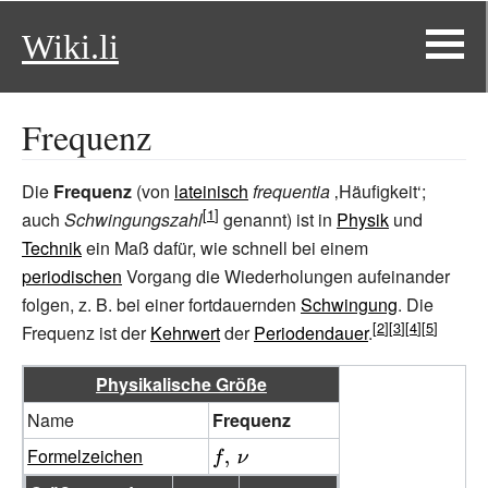
Wiki.li
Frequenz
Die
Frequenz
(von
lateinisch
frequentia
‚
Häufigkeit
‘
;
auch
Schwingungszahl
genannt) ist in
Physik
und
Technik
ein Maß dafür, wie schnell bei einem
periodischen
Vorgang die Wiederholungen aufeinander
folgen, z.
B. bei einer fortdauernden
Schwingung
. Die
Frequenz ist der
Kehrwert
der
Periodendauer
.
Physikalische Größe
Name
Frequenz
Formelzeichen
{\displaystyle
f,\,\nu }