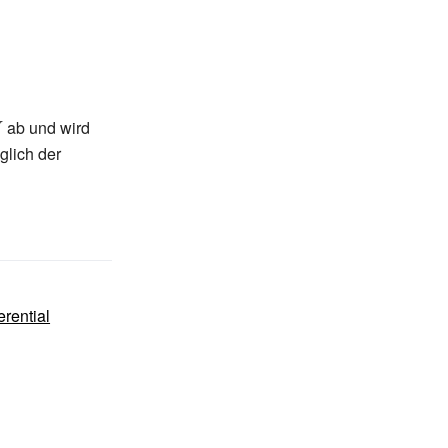
style
ab und wird
glich der
erential