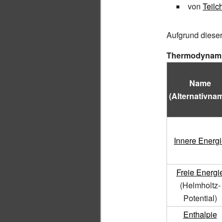
von
Teilc
Aufgrund dieser
Thermodynamis
Name
(Alternativna
Innere Energ
Freie Energi
(Helmholtz-
Potential)
Enthalpie