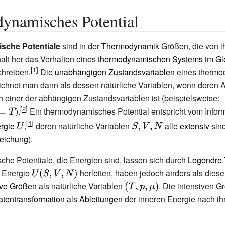
ynamisches Potential
che Potentiale
sind in der
Thermodynamik
Größen, die von 
alt her das Verhalten eines
thermodynamischen Systems
im
Gl
chreiben.
Die
unabhängigen Zustandsvariablen
eines thermo
ichnet man dann als dessen natürliche Variablen, wenn deren 
ch einer der abhängigen Zustandsvariablen ist (beispielsweise:
{
).
Ein thermodynamisches Potential entspricht vom Infor
\
U
rgie
{\displaystyle
,
deren natürliche Variablen
{\displaystyle
alle
extensiv
sin
S
eichung
U}
).
S,V,N}
he Potentiale, die Energien sind, lassen sich durch
Legendre-
n Energie
{\displaystyle
herleiten, haben jedoch anders als diese
U(S,V,N)}
ive Größen
als natürliche Variablen
{\displaystyle
. Die intensiven G
(T,p,\mu )}
atentransformation
als
Ableitungen
der inneren Energie nach ih