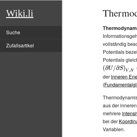
Thermod
Wiki.li
Thermodynamis
Suche
Informationsgeh
vollständig bes
Zufallsartikel
Potentials beze
Potentials glei
der
inneren Ene
(
Fundamentalgl
Thermodynamisc
aus der innere
mehrere
intens
bei der
Koordin
Variablen.