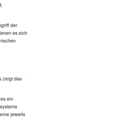
d,
riff der
 denen es sich
mischen
 zeigt das
es ein
tsystems
teme jeweils