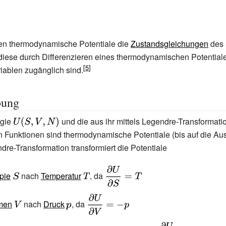
ed}T_{1}&=T_{2}\\p_{1}&=p_{2}\\\mu
}\end{aligned}}}
n thermodynamische Potentiale die
Zustandsgleichungen
des 
iese durch Differenzieren eines thermodynamischen Potential
iablen zugänglich sind.
bung
rgie
{\displaystyle
und die aus ihr mittels Legendre-Transformati
U(S,V,N)}
 Funktionen sind thermodynamische Potentiale (bis auf die 
ndre-Transformation transformiert die Potentiale
{\displaystyle
{\displaystyle
{\displaystyle
pie
nach
Temperatur
, da
S}
T}
{\frac {\partial
U}{\partial
{\displaystyle
{\displaystyle
{\displaystyle
men
nach
Druck
, da
S}}=T}
V}
p}
{\frac {\partial
U}{\partial