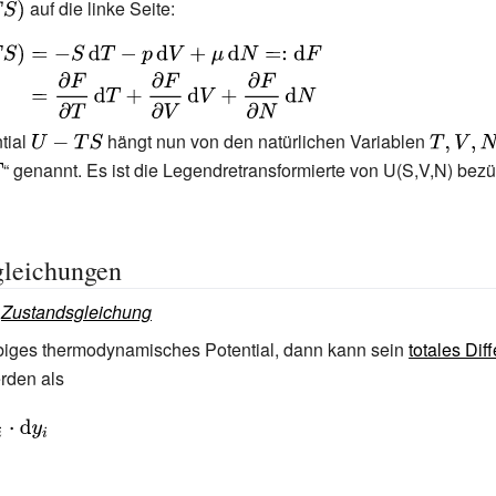
}
splaystyle
auf die linke Seite:
} V+\mu
d} (TS)-
thrm {d}
}
}
}}}
ed}\Leftrightarrow
}}}
(U-TS)&=-
tial
{\displaystyle
hängt nun von den natürlichen Variablen
{\display
} T-p\,\mathrm
\displaystyle
“ genannt. Es ist die Legendretransformierte von U(S,V,N) bezü
U-TS}
T,V,N}
mathrm {d}
}
} F\\&={\frac
rtial
d} T+{\frac
gleichungen
rtial
:
Zustandsgleichung
d} V+{\frac
rtial
le
biges thermodynamisches Potential, dann kann sein
totales Diff
{d}
rden als
}}}