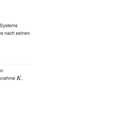
Systems
es nach seinen
on
Ausnahme
{\displaystyle
,
K}