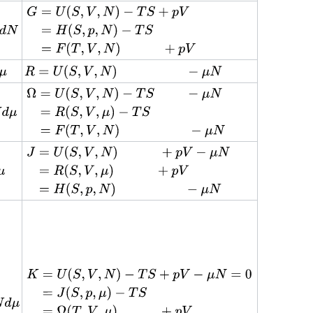
H=U(S,V,N)\qquad
{\displaystyle
\ +pV}
{\begin{aligned}G&=U(S,V,N)
-TS+pV\\&=H(S,p,N)-
TS\\&=F(T,V,N)\qquad \quad
{\displaystyle
+pV\end{aligned}}}
R=U(S,V,N)\qquad
{\displaystyle
\qquad \quad -\mu
{\begin{aligned}\Omega
N}
&=U(S,V,N)-TS\qquad \
-\mu N\\&=R(S,V,\mu )-
{\displaystyle
TS\\&=F(T,V,N)\qquad
{\begin{aligned}J&=U(S,V,N)\qquad
\qquad \quad -\mu
\quad +pV-\mu N\\&=R(S,V,\mu
N\end{aligned}}}
)\qquad \quad
+pV\\&=H(S,p,N)\qquad \quad
\qquad -\mu N\end{aligned}}}
{\displaystyle
{\begin{aligned}K&=U(S,V,N)
-TS+pV-\mu