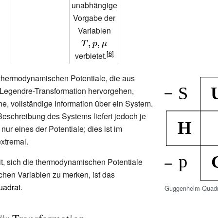
(K)}
unabhängige
{\mu }}}
\mathrm {d}
Vorgabe der
K=-
Variablen
{\displaystyle
SdT+Vdp-
T,p,\mu }
N{d}\mu }
verbietet.
 thermodynamischen Potentiale, die aus
 Legendre-Transformation hervorgehen,
che, vollständige Information über ein System.
eschreibung des Systems liefert jedoch je
nur eines der Potentiale; dies ist im
xtremal.
t, sich die thermodynamischen Potentiale
ichen Variablen zu merken, ist das
adrat
.
Guggenheim-Quadr