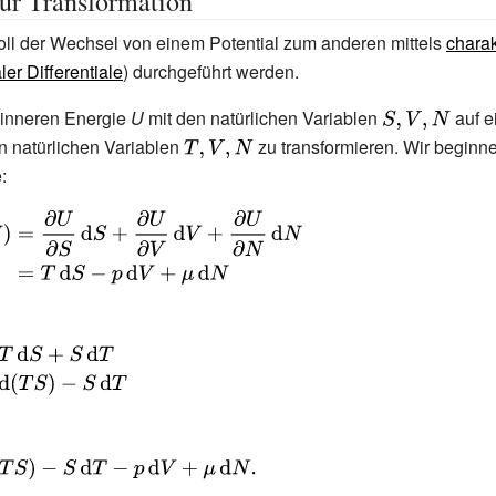
für Transformation
ll der Wechsel von einem Potential zum anderen mittels
charak
aler Differentiale
) durchgeführt werden.
r inneren Energie
U
mit den natürlichen Variablen
{\displaystyle
auf e
en natürlichen Variablen
{\displaystyle
zu transformieren. Wir beginne
S,V,N}
:
T,V,N}
ed}\mathrm
={\frac
artial
d} S+{\frac
artial
ed}\mathrm
d} V+{\frac
,\mathrm
artial
hrm {d}
{d}
rrow
rm {d} S-