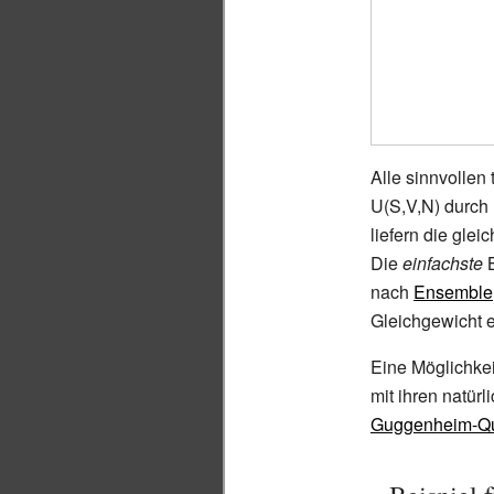
Alle sinnvollen
U(S,V,N) durch
liefern die glei
Die
einfachste
B
nach
Ensemble
Gleichgewicht e
Eine Möglichkei
mit ihren natürl
Guggenheim-Qu