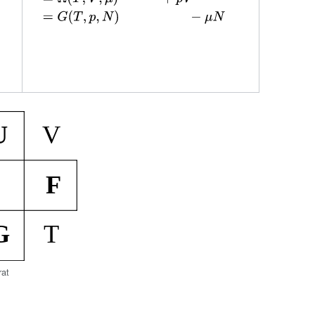
N=0\\&=J(S,p,\mu )-
TS\\&=\Omega (T,V,\mu
)\qquad \quad
+pV\\&=G(T,p,N)\qquad \quad
\qquad -\mu N\end{aligned}}}
at