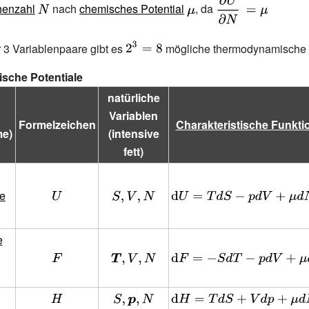
{\displaystyle
{\displaystyle
{\displaystyle
henzahl
nach
chemisches Potential
, da
V}}=-p}
N}
\mu }
{\frac {\partial
U}{\partial
{\displaystyle
 3
Variablenpaare gibt es
mögliche thermodynamische P
N}}\,=\mu }
2^{3}=8}
che Potentiale
natürliche
Variablen
Formelzeichen
Charakteristische Funkti
me)
(intensive
fett)
ie
{\displaystyle
{\displaystyle
{\displaystyle
U}
S,V,N}
\mathrm {d}
U=TdS-
e
pdV+\mu
{\displaystyle
{\displaystyle
{\displaystyle
{d}N}
F}
{\boldsymbol
\mathrm {d}
{T}},V,N}
F=-SdT-
{\displaystyle
{\displaystyle
{\displaystyle