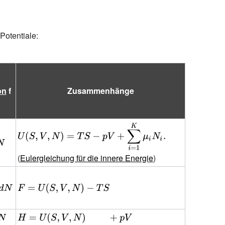
otentiale:
on
f
Zusammenhänge
{\displaystyle
U(S,V,N)=TS-
pV+{\sum
(
Eulergleichung für die innere Energie
)
_{i=1}^{K}}\,\mu
_{i}N_{i}.}
{\displaystyle
F=U(S,V,N)-
TS}
{\displaystyle