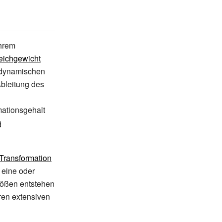
ihrem
eichgewicht
dynamischen
Ableitung des
\displaystyle
mationsgehalt
left(\partial
/\partial
d
\right)_{V,N}=T}
Transformation
 eine oder
rößen entstehen
ren extensiven