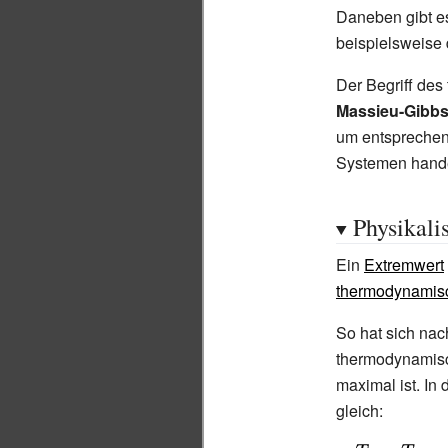
Daneben gibt es
beispielsweise
Der Begriff de
Massieu-Gibbs
um entspreche
Systemen hande
Physikali
Ein
Extremwert
thermodynamisc
So hat sich na
thermodynamisc
maximal ist. In
gleich: