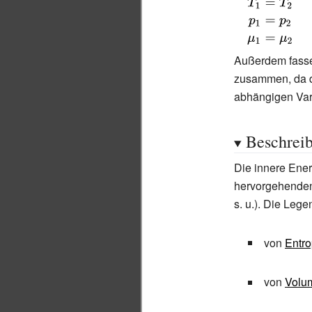
{\displaystyle
{\begin{align
_{1}&=\mu _{2
Außerdem fasse
zusammen, da d
abhängigen Var
Beschrei
Die innere Ene
hervorgehenden
s.
u.). Die Lege
von
Entro
von
Volu