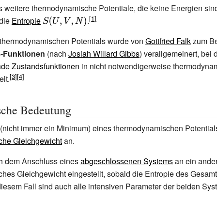
 weitere thermodynamische Potentiale, die keine Energien sin
 die
Entropie
{\displaystyle
.
S(U,V,N)}
s thermodynamischen Potentials wurde von
Gottfried Falk
zum Beg
-Funktionen
(nach
Josiah Willard Gibbs
) verallgemeinert, bei
nde
Zustandsfunktionen
in nicht notwendigerweise thermodyna
lt.
sche Bedeutung
(nicht immer ein Minimum) eines thermodynamischen Potentials
he Gleichgewicht
an.
ch dem Anschluss eines
abgeschlossenen Systems
an ein ander
hes Gleichgewicht eingestellt, sobald die Entropie des Gesam
 diesem Fall sind auch alle intensiven Parameter der beiden Sys