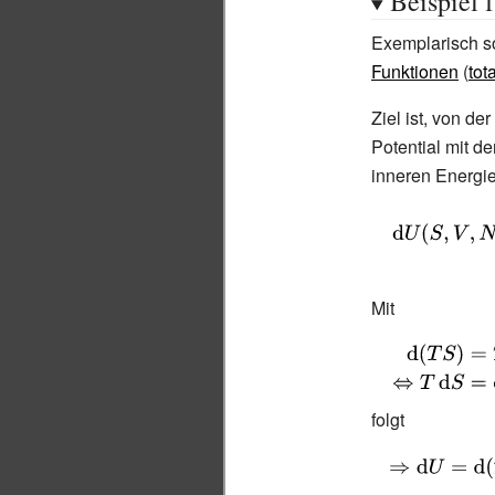
Beispiel 
Exemplarisch so
Funktionen
(
tot
Ziel ist, von de
Potential mit d
inneren Energie
{\displaystyle
{\begin{align
{d} U(S,V,N)&
Mit
{\partial U}{\p
S}}\,\mathrm {
{\displaystyle
{\partial U}{\p
{\begin{align
V}}\,\mathrm {
{d} (TS)&=T\
folgt
{\partial U}{\p
{d} S+S\,\mat
N}}\,\mathrm 
{\displaystyle
T\\\Leftrighta
N\\&=T\,\math
\Rightarrow