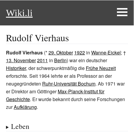
Wiki.li
Rudolf Vierhaus
Rudolf Vierhaus
(*
29. Oktober
1922
in
Wanne-Eickel
; †
13. November
2011
in
Berlin
) war ein deutscher
Historiker
, der schwerpunktmäßig die
Frühe Neuzeit
erforschte. Seit 1964 lehrte er als Professor an der
neugegründeten
Ruhr-Universität Bochum
. Ab 1971 war
er Direktor am Göttinger
Max-Planck-Institut für
Geschichte
. Er wurde bekannt durch seine Forschungen
zur
Aufklärung
.
Leben