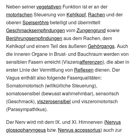
Neben seiner
vegetativen
Funktion ist er an der
motorischen
Steuerung von
Kehlkopf
,
Rachen
und der
oberen
Speiseröhre
beteiligt und übermittelt
Geschmacksempfindungen
vom
Zungengrund
sowie
Berührungsempfindungen
aus dem Rachen, dem
Kehlkopf und einem Teil des äußeren
Gehörgangs
. Auch
die inneren Organe in Brust- und Bauchraum werden von
sensiblen Fasern erreicht (Viszero
afferenzen
), die aber in
erster Linie der Vermittlung von
Reflexen
dienen. Der
Vagus enthält also folgende Faserqualitäten:
Somatomotorisch (willkürliche Steuerung),
somatosensibel (bewusst wahrnehmbar), sensorisch
(Geschmack),
viszerosensibel
und viszeromotorisch
(Parasympathikus).
Der Nerv wird mit dem IX. und XI. Hirnnerven (
Nervus
glossopharyngeus
bzw.
Nervus accessorius
) auch zur