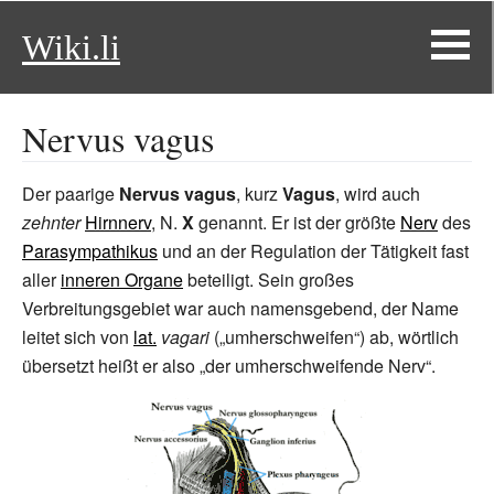
Wiki.li
Nervus vagus
Der paarige
Nervus vagus
, kurz
Vagus
, wird auch
zehnter
Hirnnerv
, N.
X
genannt. Er ist der größte
Nerv
des
Parasympathikus
und an der Regulation der Tätigkeit fast
aller
inneren Organe
beteiligt. Sein großes
Verbreitungsgebiet war auch namensgebend, der Name
leitet sich von
lat.
vagari
(„umherschweifen“) ab, wörtlich
übersetzt heißt er also „der umherschweifende Nerv“.